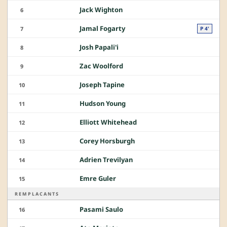
Jack Wighton
6
Jamal Fogarty
7
P 4'
Josh Papali'i
8
Zac Woolford
9
Joseph Tapine
10
Hudson Young
11
Elliott Whitehead
12
Corey Horsburgh
13
Adrien Trevilyan
14
Emre Guler
15
REMPLACANTS
Pasami Saulo
16