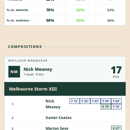
70%
60%
54%
% vic. domicile
50%
60%
46%
% vic. extérieur
COMPOSITIONS
MEILLEUR MARQUEUR
17
Nick Meaney
NM
1 essai · 6 tirs
PTS
Melbourne Storm XIII
Nick
T 12'
T 32'
T 47'
T 54'
T 64'
1
Meaney
E 75'
T 75'
Xavier Coates
2
Marion Seve
3
E 27'