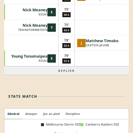
75'
Nick Meaney
E
ESSAI
50-3
75'
Nick Meaney
T
TRANSFORMATION
52-3
78'
Matthew Timoko
J
CARTON JAUNE
52-3
79'
Young Tonumaipea
E
ESSAI
57-3
REPLIER
STATS MATCH
Général
Attaque
Jeu au pied
Discipline
Melbourne Storm XIII
Canberra Raiders XIII