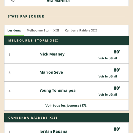
Ata Mariota
17
STATS PAR JOUEUR
Les deux
Melbourne Storm XIII
Canberra Raiders XIII
MELBOURNE STORM XIII
80'
Nick Meaney
1
→
Voir le détail
80'
Marion Seve
3
→
Voir le détail
80'
Young Tonumaipea
4
→
Voir le détail
Voir tous les joueurs (17)
↓
CANBERRA RAIDERS XIII
80'
Jordan Rapana
1