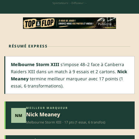
Spectateurs : -
·
Diffuseur : -
Publicité
RÉSUMÉ EXPRESS
Melbourne Storm XIII
s'impose 48–2 face à Canberra
Raiders XIII dans un match à 9 essais et 2 cartons.
Nick
Meaney
termine meilleur marqueur avec 17 points (1
essai, 6 transformations).
MEILLEUR MARQUEUR
Nick Meaney
NM
Melbourne Storm XIII · 17 pts (1 essai, 6 transfos)