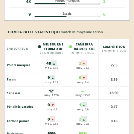
Points marqués
48
2
Essais
9
0
COMPARATIF STATISTIQUE
match vs moyenne saison
MELBOURNE
CANBERRA
COMPÉTITION
INDICATEUR
STORM XIII
RAIDERS XIII
178 MATCHS JOUÉS
20 MATCHS JOUÉS
20 MATCHS JOUÉS
48
2
▲
▼
22.5
Points marqués
moy. 23.6
moy. 21.2
9
0
▲
▼
3.89
Essais
moy. 4.05
moy. 3.4
12'
—
18'00
1er essai
moy. 17'06
moy. 17'42
0
1
▼
▲
0.47
Pénalités passées
moy. 0.6
moy. 0.9
0
2
▼
▲
0.18
Cartons jaunes
moy. 0.15
moy. 0.25
60%
60%
—
% victoires