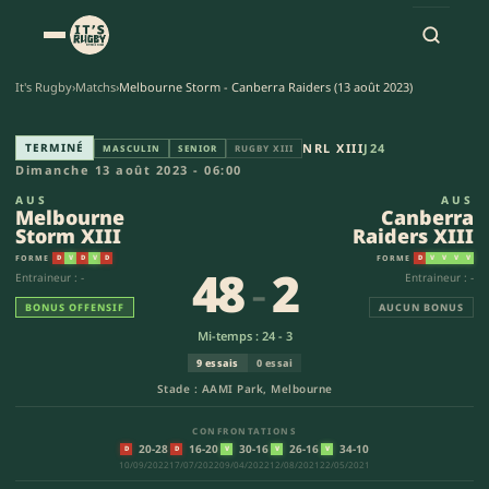
It's Rugby
›
Matchs
›
Melbourne Storm - Canberra Raiders (13 août 2023)
Melbourne Storm XIII - Canberr
TERMINÉ
NRL XIII
J24
MASCULIN
SENIOR
RUGBY XIII
Dimanche 13 août 2023 - 06:00
AUS
AUS
Melbourne
Canberra
Storm XIII
Raiders XIII
FORME
FORME
D
V
D
V
D
D
V
V
V
V
48
-
2
Entraineur : -
Entraineur : -
BONUS OFFENSIF
AUCUN BONUS
Mi-temps : 24 - 3
9 essais
0 essai
Stade : AAMI Park, Melbourne
CONFRONTATIONS
20-28
16-20
30-16
26-16
34-10
D
D
V
V
V
10/09/2022
17/07/2022
09/04/2022
12/08/2021
22/05/2021