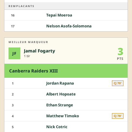
REMPLACANTS
Tepai Moeroa
16
Nelson Asofa-Solomona
17
MEILLEUR MARQUEUR
3
Jamal Fogarty
JF
1 tir
PTS
Canberra Raiders XIII
Jordan Rapana
1
CJ 70'
Albert Hopoate
2
Ethan Strange
3
Matthew Timoko
4
CJ 78'
Nick Cotric
5