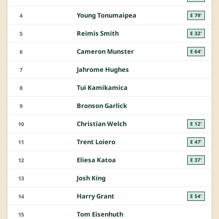
Young Tonumaipea
4
E 79'
Reimis Smith
5
E 32'
Cameron Munster
6
E 64'
Jahrome Hughes
7
Tui Kamikamica
8
Bronson Garlick
9
Christian Welch
10
E 12'
Trent Loiero
11
E 47'
Eliesa Katoa
12
E 37'
Josh King
13
Harry Grant
14
E 54'
Tom Eisenhuth
15