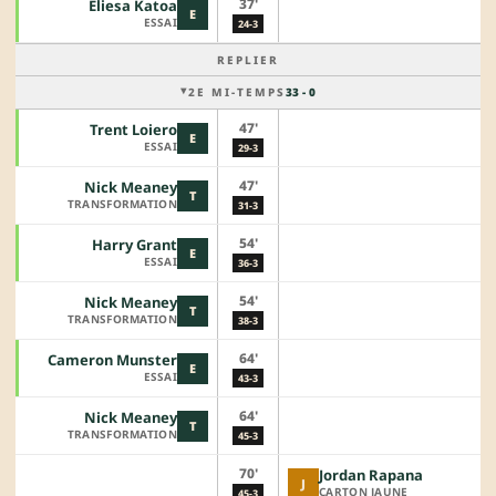
37'
Eliesa Katoa
E
ESSAI
24-3
REPLIER
2E MI-TEMPS
33 - 0
47'
Trent Loiero
E
ESSAI
29-3
47'
Nick Meaney
T
TRANSFORMATION
31-3
54'
Harry Grant
E
ESSAI
36-3
54'
Nick Meaney
T
TRANSFORMATION
38-3
64'
Cameron Munster
E
ESSAI
43-3
64'
Nick Meaney
T
TRANSFORMATION
45-3
70'
Jordan Rapana
J
CARTON JAUNE
45-3