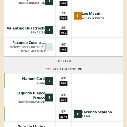
T
TRANSFORMATION
16-5
31'
Leo Mazzini
J
CARTON JAUNE
16-5
35'
Valentino Quattrochi
P
PÉNALITÉ
19-5
Facundo Cucolo
→︎
40'
Valentino Quattrochi
↔
19-5
REMPLACEMENT
REPLIER
2E MI-TEMPS
17 - 26
41'
Nahuel Curti
E
ESSAI
24-5
Segundo Blanco
41'
Fresco
T
26-5
TRANSFORMATION
47'
Facundo Scaiano
E
ESSAI
26-10
Gonzalo Molina