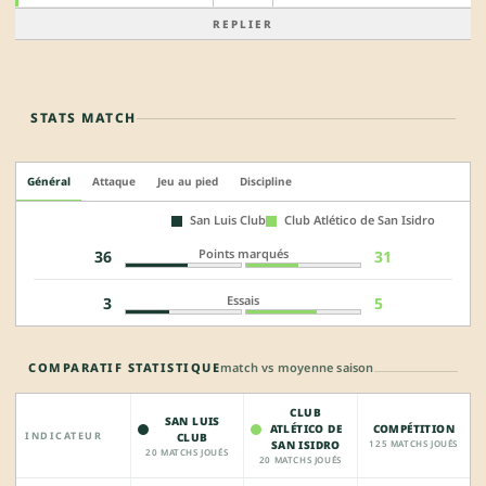
REPLIER
STATS MATCH
Général
Attaque
Jeu au pied
Discipline
San Luis Club
Club Atlético de San Isidro
Points marqués
36
31
Essais
3
5
COMPARATIF STATISTIQUE
match vs moyenne saison
CLUB
SAN LUIS
ATLÉTICO DE
COMPÉTITION
INDICATEUR
CLUB
SAN ISIDRO
125 MATCHS JOUÉS
20 MATCHS JOUÉS
20 MATCHS JOUÉS