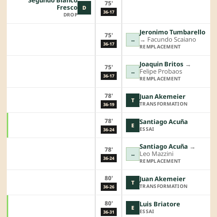
Segundo Blanco
75'
Fresco
D
36-17
DROP
Jeronimo Tumbarello
75'
→︎
Facundo Scaiano
↔
36-17
REMPLACEMENT
Joaquin Britos
→︎
75'
Felipe Probaos
↔
36-17
REMPLACEMENT
78'
Juan Akemeier
T
TRANSFORMATION
36-19
78'
Santiago Acuña
E
ESSAI
36-24
Santiago Acuña
→︎
78'
Leo Mazzini
↔
36-24
REMPLACEMENT
80'
Juan Akemeier
T
TRANSFORMATION
36-26
80'
Luis Briatore
E
ESSAI
36-31