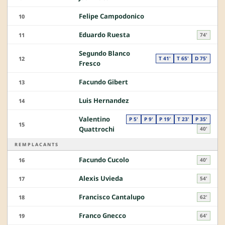
Felipe Campodonico
10
Eduardo Ruesta
11
74'
Segundo Blanco
12
T 41'
T 65'
D 75'
Fresco
Facundo Gibert
13
Luis Hernandez
14
Valentino
P 5'
P 9'
P 19'
T 23'
P 35'
15
Quattrochi
40'
REMPLACANTS
Facundo Cucolo
16
40'
Alexis Uvieda
17
54'
Francisco Cantalupo
18
62'
Franco Gnecco
19
64'