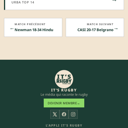
URBA TOP 14
MATCH PRÉCÉDENT
MATCH SUIVANT
←
→
Newman 18-34 Hindu
CASI 20-17 Belgrano
IT’S RUGBY
Le média qui raconte le rugby
DEVENIR MEMBRE
→
X
Facebook
Instagram
L’APPLI IT’S RUGBY