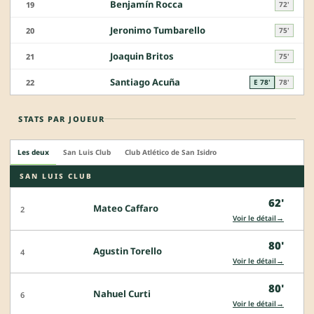
Benjamín Rocca
19
72'
Jeronimo Tumbarello
20
75'
Joaquin Britos
21
75'
Santiago Acuña
22
E 78'
78'
STATS PAR JOUEUR
Les deux
San Luis Club
Club Atlético de San Isidro
SAN LUIS CLUB
62'
Mateo Caffaro
2
→
Voir le détail
80'
Agustin Torello
4
→
Voir le détail
80'
Nahuel Curti
6
→
Voir le détail