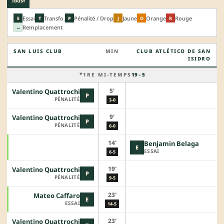
Tous
▾
Essai
Transfo.
Pénalité / Drop
Jaune
Orange
Rouge
E
T
P
J
O
R
Remplacement
↔
SAN LUIS CLUB
MIN
CLUB ATLÉTICO DE SAN
ISIDRO
1RE MI-TEMPS
19 - 5
5'
Valentino Quattrochi
P
PÉNALITÉ
3-0
9'
Valentino Quattrochi
P
PÉNALITÉ
6-0
14'
Benjamin Belaga
E
ESSAI
6-5
19'
Valentino Quattrochi
P
PÉNALITÉ
9-5
23'
Mateo Caffaro
E
ESSAI
14-5
23'
Valentino Quattrochi