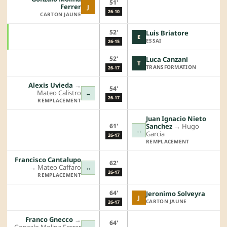
51'
Ferrer
J
26-10
CARTON JAUNE
52'
Luis Briatore
E
ESSAI
26-15
52'
Luca Canzani
T
TRANSFORMATION
26-17
Alexis Uvieda
→︎
54'
Mateo Calistro
↔
26-17
REMPLACEMENT
Juan Ignacio Nieto
61'
Sanchez
→︎
Hugo
↔
Garcia
26-17
REMPLACEMENT
Francisco Cantalupo
62'
→︎
Mateo Caffaro
↔
26-17
REMPLACEMENT
64'
Jeronimo Solveyra
J
CARTON JAUNE
26-17
Franco Gnecco
→︎
64'