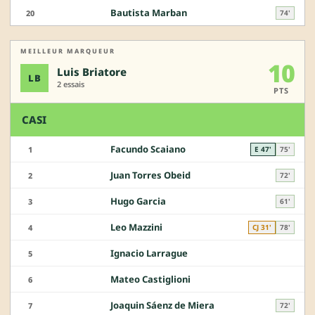
Bautista Marban
20
74'
MEILLEUR MARQUEUR
10
Luis Briatore
LB
2 essais
PTS
CASI
Facundo Scaiano
1
E 47'
75'
Juan Torres Obeid
2
72'
Hugo Garcia
3
61'
Leo Mazzini
4
CJ 31'
78'
Ignacio Larrague
5
Mateo Castiglioni
6
Joaquin Sáenz de Miera
7
72'