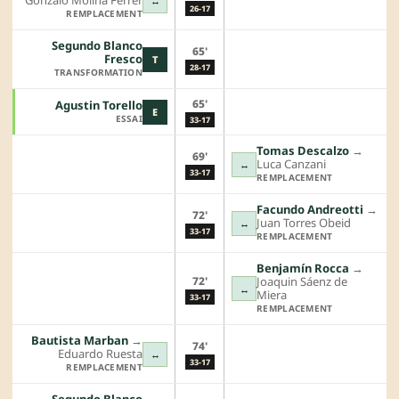
Gonzalo Molina Ferrer
↔
26-17
REMPLACEMENT
Segundo Blanco
65'
Fresco
T
28-17
TRANSFORMATION
65'
Agustin Torello
E
ESSAI
33-17
Tomas Descalzo
→︎
69'
Luca Canzani
↔
33-17
REMPLACEMENT
Facundo Andreotti
→︎
72'
Juan Torres Obeid
↔
33-17
REMPLACEMENT
Benjamín Rocca
→︎
72'
Joaquin Sáenz de
↔
Miera
33-17
REMPLACEMENT
Bautista Marban
→︎
74'
Eduardo Ruesta
↔
33-17
REMPLACEMENT