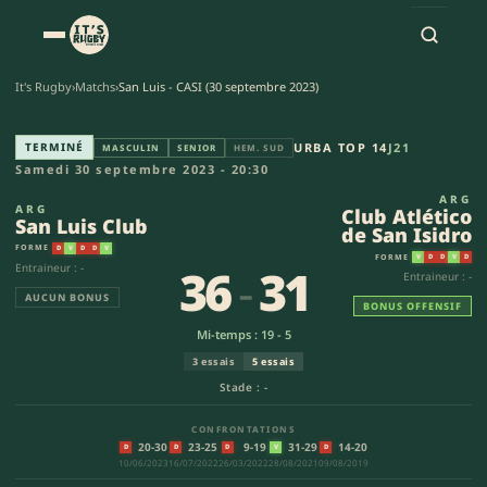
It's Rugby
›
Matchs
›
San Luis - CASI (30 septembre 2023)
San Luis Club - Club Atlético 
TERMINÉ
URBA TOP 14
J21
MASCULIN
SENIOR
HEM. SUD
Samedi 30 septembre 2023 - 20:30
ARG
ARG
Club Atlético
San Luis Club
de San Isidro
FORME
D
V
D
D
V
FORME
V
D
D
V
D
36
-
31
Entraineur : -
Entraineur : -
AUCUN BONUS
BONUS OFFENSIF
Mi-temps : 19 - 5
3 essais
5 essais
Stade : -
CONFRONTATIONS
20-30
23-25
9-19
31-29
14-20
D
D
D
V
D
10/06/2023
16/07/2022
26/03/2022
28/08/2021
09/08/2019