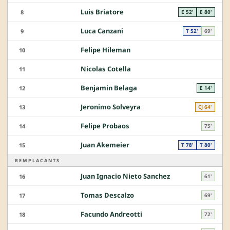
Luis Briatore
8
E 52'
E 80'
Luca Canzani
9
T 52'
69'
Felipe Hileman
10
Nicolas Cotella
11
Benjamin Belaga
12
E 14'
Jeronimo Solveyra
13
CJ 64'
Felipe Probaos
14
75'
Juan Akemeier
15
T 78'
T 80'
REMPLACANTS
Juan Ignacio Nieto Sanchez
16
61'
Tomas Descalzo
17
69'
Facundo Andreotti
18
72'