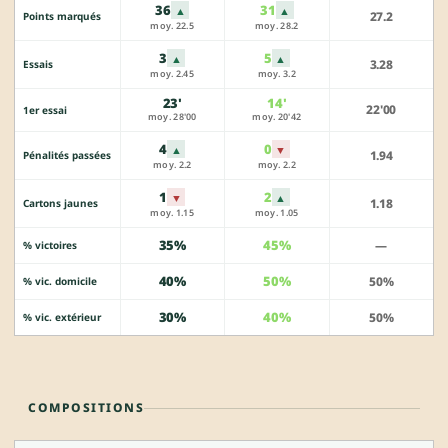
36
31
▲
▲
27.2
Points marqués
moy. 22.5
moy. 28.2
3
5
▲
▲
3.28
Essais
moy. 2.45
moy. 3.2
23'
14'
22'00
1er essai
moy. 28'00
moy. 20'42
4
0
▲
▼
1.94
Pénalités passées
moy. 2.2
moy. 2.2
1
2
▼
▲
1.18
Cartons jaunes
moy. 1.15
moy. 1.05
35%
45%
—
% victoires
40%
50%
50%
% vic. domicile
30%
40%
50%
% vic. extérieur
COMPOSITIONS