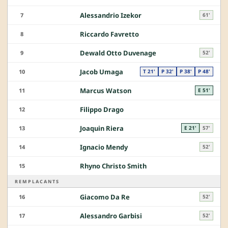
Alessandrio Izekor
7
61'
Riccardo Favretto
8
Dewald Otto Duvenage
9
52'
Jacob Umaga
10
T 21'
P 32'
P 38'
P 48'
Marcus Watson
11
E 51'
Filippo Drago
12
Joaquin Riera
13
E 21'
57'
Ignacio Mendy
14
52'
Rhyno Christo Smith
15
REMPLACANTS
Giacomo Da Re
16
52'
Alessandro Garbisi
17
52'