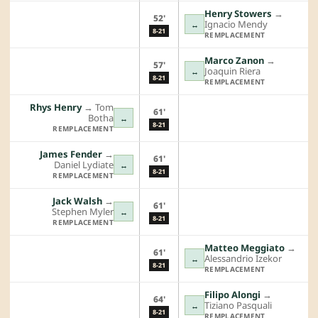
Henry Stowers
→︎
52'
Ignacio Mendy
↔
8-21
REMPLACEMENT
Marco Zanon
→︎
57'
Joaquin Riera
↔
8-21
REMPLACEMENT
Rhys Henry
→︎
Tom
61'
Botha
↔
8-21
REMPLACEMENT
James Fender
→︎
61'
Daniel Lydiate
↔
8-21
REMPLACEMENT
Jack Walsh
→︎
61'
Stephen Myler
↔
8-21
REMPLACEMENT
Matteo Meggiato
→︎
61'
Alessandrio Izekor
↔
8-21
REMPLACEMENT
Filipo Alongi
→︎
64'
Tiziano Pasquali
↔
8-21
REMPLACEMENT