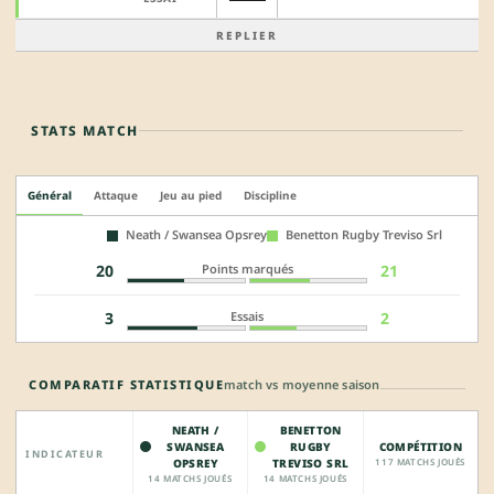
REPLIER
STATS MATCH
Général
Attaque
Jeu au pied
Discipline
Neath / Swansea Opsrey
Benetton Rugby Treviso Srl
Points marqués
20
21
Essais
3
2
COMPARATIF STATISTIQUE
match vs moyenne saison
NEATH /
BENETTON
SWANSEA
RUGBY
COMPÉTITION
INDICATEUR
OPSREY
TREVISO SRL
117 MATCHS JOUÉS
14 MATCHS JOUÉS
14 MATCHS JOUÉS