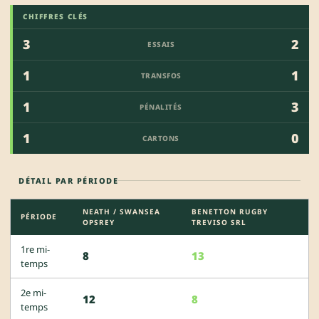
CHIFFRES CLÉS
3
2
ESSAIS
1
1
TRANSFOS
1
3
PÉNALITÉS
1
0
CARTONS
DÉTAIL PAR PÉRIODE
NEATH / SWANSEA
BENETTON RUGBY
PÉRIODE
OPSREY
TREVISO SRL
1re mi-
8
13
temps
2e mi-
12
8
temps