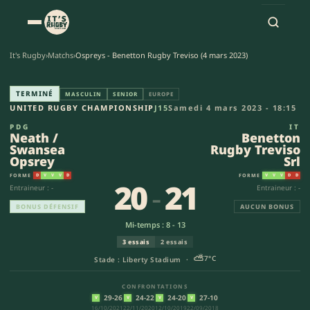
It's Rugby
›
Matchs
›
Ospreys - Benetton Rugby Treviso (4 mars 2023)
Neath / Swansea Opsrey - Ben
TERMINÉ
MASCULIN
SENIOR
EUROPE
UNITED RUGBY CHAMPIONSHIP
J15
Samedi 4 mars 2023 - 18:15
PDG
IT
Neath /
Benetton
Swansea
Rugby Treviso
Opsrey
Srl
FORME
FORME
D
V
V
V
D
V
V
V
D
D
20
-
21
Entraineur : -
Entraineur : -
BONUS DÉFENSIF
AUCUN BONUS
Mi-temps : 8 - 13
3 essais
2 essais
⛅
7°C
Stade : Liberty Stadium ·
CONFRONTATIONS
29-26
24-22
24-20
27-10
V
V
V
V
16/10/2021
22/11/2020
12/10/2019
22/09/2018