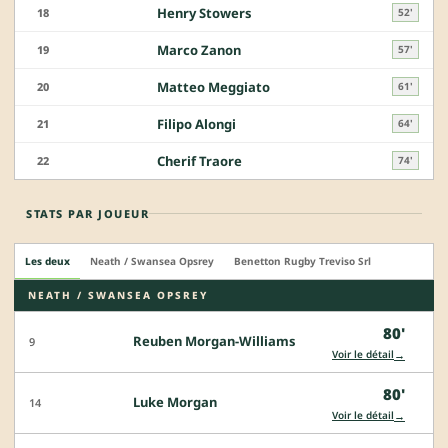
Henry Stowers
18
52'
Marco Zanon
19
57'
Matteo Meggiato
20
61'
Filipo Alongi
21
64'
Cherif Traore
22
74'
STATS PAR JOUEUR
Les deux
Neath / Swansea Opsrey
Benetton Rugby Treviso Srl
NEATH / SWANSEA OPSREY
80'
Reuben Morgan-Williams
9
→
Voir le détail
80'
Luke Morgan
14
→
Voir le détail