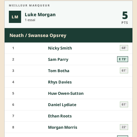
MEILLEUR MARQUEUR
5
Luke Morgan
LM
1 essai
PTS
Neath / Swansea Opsrey
Nicky Smith
1
68'
Sam Parry
2
E 73'
Tom Botha
3
61'
Rhys Davies
4
Huw Owen-Sutton
5
Daniel Lydiate
6
61'
Ethan Roots
7
Morgan Morris
8
22'