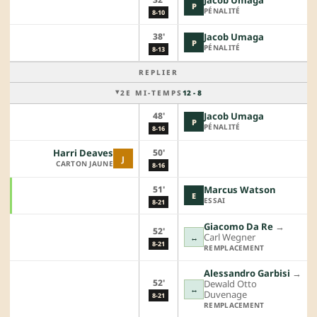
Jacob Umaga
P
PÉNALITÉ
8-10
38'
Jacob Umaga
P
PÉNALITÉ
8-13
REPLIER
2E MI-TEMPS
12 - 8
48'
Jacob Umaga
P
PÉNALITÉ
8-16
50'
Harri Deaves
J
CARTON JAUNE
8-16
51'
Marcus Watson
E
ESSAI
8-21
Giacomo Da Re
→︎
52'
Carl Wegner
↔
8-21
REMPLACEMENT
Alessandro Garbisi
→︎
52'
Dewald Otto
↔
Duvenage
8-21
REMPLACEMENT