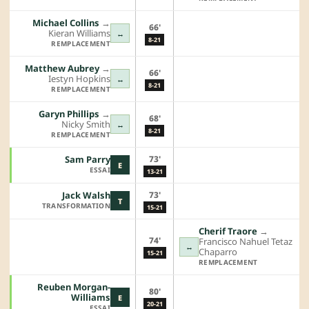
Michael Collins
→︎
66'
Kieran Williams
↔
8-21
REMPLACEMENT
Matthew Aubrey
→︎
66'
Iestyn Hopkins
↔
8-21
REMPLACEMENT
Garyn Phillips
→︎
68'
Nicky Smith
↔
8-21
REMPLACEMENT
73'
Sam Parry
E
ESSAI
13-21
73'
Jack Walsh
T
TRANSFORMATION
15-21
Cherif Traore
→︎
74'
Francisco Nahuel Tetaz
↔
Chaparro
15-21
REMPLACEMENT
Reuben Morgan-
80'
Williams
E
20-21
ESSAI