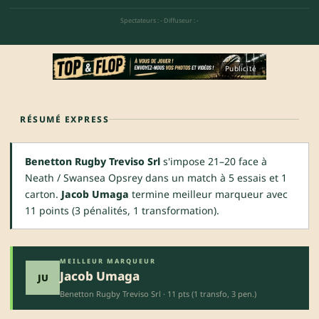
Spectateurs : -
·
Diffuseur : -
Publicité
RÉSUMÉ EXPRESS
Benetton Rugby Treviso Srl
s'impose 21–20 face à
Neath / Swansea Opsrey dans un match à 5 essais et 1
carton.
Jacob Umaga
termine meilleur marqueur avec
11 points (3 pénalités, 1 transformation).
MEILLEUR MARQUEUR
Jacob Umaga
JU
Benetton Rugby Treviso Srl · 11 pts (1 transfo, 3 pen.)