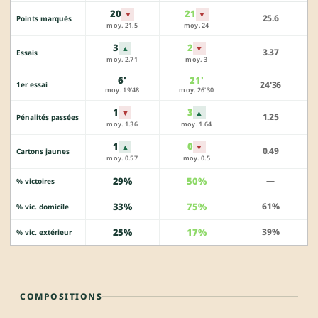
20
21
▼
▼
25.6
Points marqués
moy. 21.5
moy. 24
3
2
▲
▼
3.37
Essais
moy. 2.71
moy. 3
6'
21'
24'36
1er essai
moy. 19'48
moy. 26'30
1
3
▼
▲
1.25
Pénalités passées
moy. 1.36
moy. 1.64
1
0
▲
▼
0.49
Cartons jaunes
moy. 0.57
moy. 0.5
29%
50%
—
% victoires
33%
75%
61%
% vic. domicile
25%
17%
39%
% vic. extérieur
COMPOSITIONS