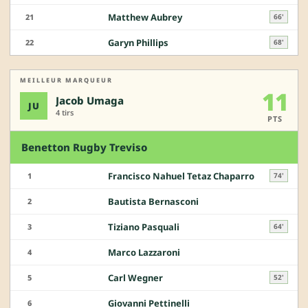
Matthew Aubrey
21
66'
Garyn Phillips
22
68'
MEILLEUR MARQUEUR
11
Jacob Umaga
JU
4 tirs
PTS
Benetton Rugby Treviso
Francisco Nahuel Tetaz Chaparro
1
74'
Bautista Bernasconi
2
Tiziano Pasquali
3
64'
Marco Lazzaroni
4
Carl Wegner
5
52'
Giovanni Pettinelli
6