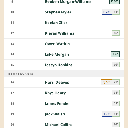
Reuben Morgan-Williams
9
E 80'
Stephen Myler
10
P 25'
61'
Keelan Giles
11
Kieran Williams
12
66'
Owen Watkin
13
Luke Morgan
14
E 6'
Iestyn Hopkins
15
66'
REMPLACANTS
Harri Deaves
16
CJ 50'
22'
Rhys Henry
17
61'
James Fender
18
61'
Jack Walsh
19
T 73'
61'
Michael Collins
20
66'