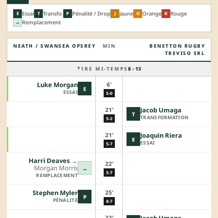
Essai
Transfo.
Pénalité / Drop
Jaune
Orange
Rouge
E
T
P
J
O
R
Remplacement
↔
NEATH / SWANSEA OPSREY
MIN
BENETTON RUGBY
TREVISO SRL
1RE MI-TEMPS
8 - 13
6'
Luke Morgan
E
ESSAI
5-0
21'
Jacob Umaga
T
TRANSFORMATION
5-2
21'
Joaquin Riera
E
ESSAI
5-7
Harri Deaves
→︎
22'
Morgan Morris
↔
5-7
REMPLACEMENT
25'
Stephen Myler
P
PÉNALITÉ
8-7
32'