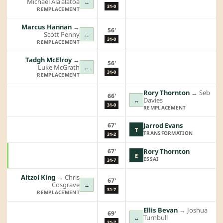
Michael Ala'alatoa
↔
31-0
REMPLACEMENT
Marcus Hannan
→︎
56'
Scott Penny
↔
31-0
REMPLACEMENT
Tadgh McElroy
→︎
56'
Luke McGrath
↔
31-0
REMPLACEMENT
Rory Thornton
→︎
Seb
66'
Davies
↔
31-0
REMPLACEMENT
67'
Jarrod Evans
T
TRANSFORMATION
31-2
67'
Rory Thornton
E
ESSAI
31-7
Aitzol King
→︎
Chris
67'
Cosgrave
↔
31-7
REMPLACEMENT
Ellis Bevan
→︎
Joshua
69'
Turnbull
↔
31-7