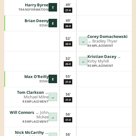
49'
Harry Byrne
T
TRANSFORMATION
21-0
49'
Brian Deeny
E
ESSAI
26-0
Corey Domachowski
52'
→︎
Bradley Thyer
↔
26-0
REMPLACEMENT
Kristian Dacey
→︎
52'
Kirby Myhill
↔
26-0
REMPLACEMENT
55'
Max O'Reilly
E
ESSAI
31-0
Tom Clarkson
→︎
56'
Michael Milne
↔
31-0
REMPLACEMENT
Will Connors
→︎
John
56'
McKee
↔
31-0
REMPLACEMENT
Nick McCarthy
→︎
56'