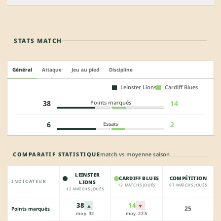
STATS MATCH
Général
Attaque
Jeu au pied
Discipline
Leinster Lions
Cardiff Blues
Points marqués
38
14
Essais
6
2
COMPARATIF STATISTIQUE
match vs moyenne saison
LEINSTER
CARDIFF BLUES
COMPÉTITION
INDICATEUR
LIONS
12 MATCHS JOUÉS
97 MATCHS JOUÉS
12 MATCHS JOUÉS
38
14
▲
▼
25
Points marqués
moy. 32
moy. 22.5