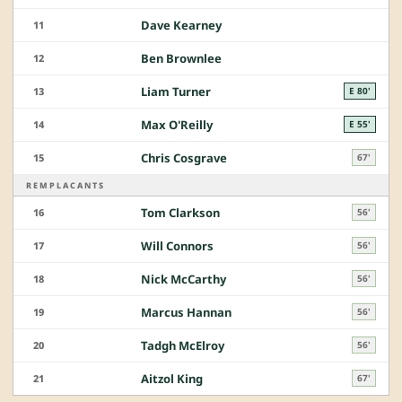
Dave Kearney
11
Ben Brownlee
12
Liam Turner
13
E 80'
Max O'Reilly
14
E 55'
Chris Cosgrave
15
67'
REMPLACANTS
Tom Clarkson
16
56'
Will Connors
17
56'
Nick McCarthy
18
56'
Marcus Hannan
19
56'
Tadgh McElroy
20
56'
Aitzol King
21
67'