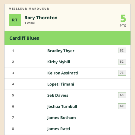
MEILLEUR MARQUEUR
5
Rory Thornton
RT
1 essai
PTS
Cardiff Blues
Bradley Thyer
1
52'
Kirby Myhill
2
52'
Keiron Assiratti
3
73'
Lopeti Timani
4
Seb Davies
5
66'
Joshua Turnbull
6
69'
James Botham
7
James Ratti
8