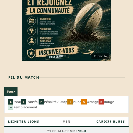
Publicité
FIL DU MATCH
Tous
▾
Essai
Transfo.
Pénalité / Drop
Jaune
Orange
Rouge
E
T
P
J
O
R
Remplacement
↔
LEINSTER LIONS
MIN
CARDIFF BLUES
1RE MI-TEMPS
19 - 0