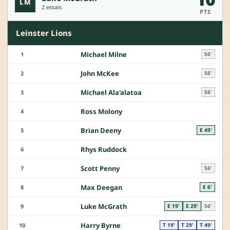
LM
2 essais
PTS
Leinster Lions
Michael Milne
1
56'
John McKee
2
56'
Michael Ala'alatoa
3
56'
Ross Molony
4
Brian Deeny
5
E 49'
Rhys Ruddock
6
Scott Penny
7
56'
Max Deegan
8
E 6'
Luke McGrath
9
E 19'
E 29'
56'
Harry Byrne
10
T 19'
T 29'
T 49'