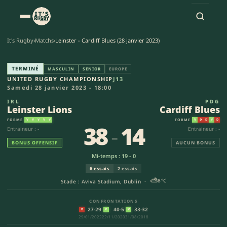
It's Rugby
›
Matchs
›
Leinster - Cardiff Blues (28 janvier 2023)
Leinster Lions - Cardiff Blues
TERMINÉ
MASCULIN
SENIOR
EUROPE
UNITED RUGBY CHAMPIONSHIP
J13
Samedi 28 janvier 2023 - 18:00
IRL
PDG
Leinster Lions
Cardiff Blues
FORME
FORME
V
V
V
V
V
V
D
D
V
D
38
-
14
Entraineur : -
Entraineur : -
BONUS OFFENSIF
AUCUN BONUS
Mi-temps : 19 - 0
6 essais
2 essais
⛅
8°C
Stade : Aviva Stadium, Dublin ·
CONFRONTATIONS
27-29
40-5
33-32
D
V
V
29/01/2022
22/11/2020
31/08/2018