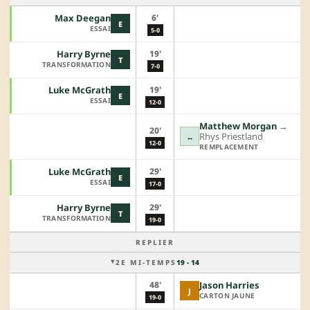
6'
Max Deegan
E
ESSAI
5-0
19'
Harry Byrne
T
TRANSFORMATION
7-0
19'
Luke McGrath
E
ESSAI
12-0
Matthew Morgan
→︎
20'
Rhys Priestland
↔
12-0
REMPLACEMENT
29'
Luke McGrath
E
ESSAI
17-0
29'
Harry Byrne
T
TRANSFORMATION
19-0
REPLIER
2E MI-TEMPS
19 - 14
48'
Jason Harries
J
CARTON JAUNE
19-0