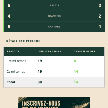
6
2
ESSAIS
4
2
TRANSFOS
0
1
CARTONS
DÉTAIL PAR PÉRIODE
PÉRIODE
LEINSTER LIONS
CARDIFF BLUES
19
0
1re mi-temps
19
14
2e mi-temps
38
14
Total