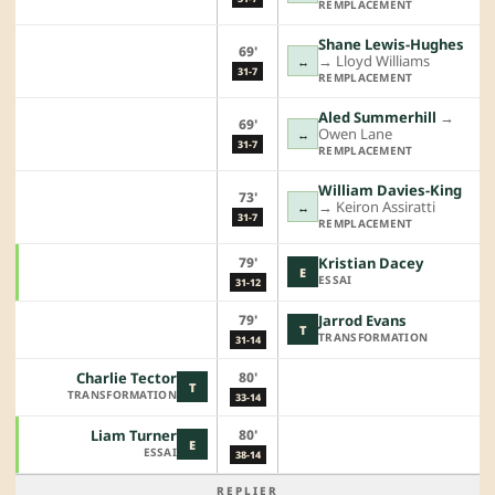
REMPLACEMENT
Shane Lewis-Hughes
69'
→︎
Lloyd Williams
↔
31-7
REMPLACEMENT
Aled Summerhill
→︎
69'
Owen Lane
↔
31-7
REMPLACEMENT
William Davies-King
73'
→︎
Keiron Assiratti
↔
31-7
REMPLACEMENT
79'
Kristian Dacey
E
ESSAI
31-12
79'
Jarrod Evans
T
TRANSFORMATION
31-14
80'
Charlie Tector
T
TRANSFORMATION
33-14
80'
Liam Turner
E
ESSAI
38-14
REPLIER