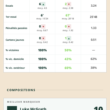
6
2
▲
▼
3.24
Essais
moy. 4.5
moy. 2.58
6'
67'
25'48
1er essai
moy. 15'24
moy. 20'18
0
0
▼
▼
1.33
Pénalités passées
moy. 0.67
moy. 1.92
0
1
▼
▲
0.51
Cartons jaunes
moy. 0.42
moy. 0.42
100%
50%
—
% victoires
100%
43%
62%
% vic. domicile
100%
60%
38%
% vic. extérieur
COMPOSITIONS
MEILLEUR MARQUEUR
10
Luke McGrath