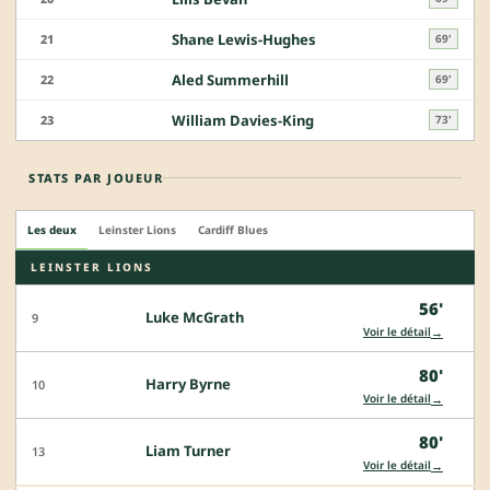
Shane Lewis-Hughes
21
69'
Aled Summerhill
22
69'
William Davies-King
23
73'
STATS PAR JOUEUR
Les deux
Leinster Lions
Cardiff Blues
LEINSTER LIONS
56'
Luke McGrath
9
→
Voir le détail
80'
Harry Byrne
10
→
Voir le détail
80'
Liam Turner
13
→
Voir le détail