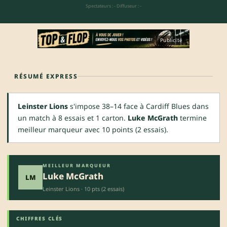
Spectateurs : -
·
Diffuseur : -
Publicité
RÉSUMÉ EXPRESS
Leinster Lions
s'impose 38–14 face à Cardiff Blues dans
un match à 8 essais et 1 carton.
Luke McGrath
termine
meilleur marqueur avec 10 points (2 essais).
MEILLEUR MARQUEUR
Luke McGrath
LM
Leinster Lions · 10 pts (2 essais)
CHIFFRES CLÉS