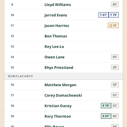
Lloyd Williams
9
69'
Jarrod Evans
10
T 67'
T 79'
Jason Harries
11
CJ 48'
Ben Thomas
12
Rey Lee-Lo
13
Owen Lane
14
69'
Rhys Priestland
15
20'
REMPLACANTS
Matthew Morgan
16
20'
Corey Domachowski
17
52'
Kristian Dacey
18
E 79'
52'
Rory Thornton
19
E 67'
66'
Ellis Bevan
20
69'