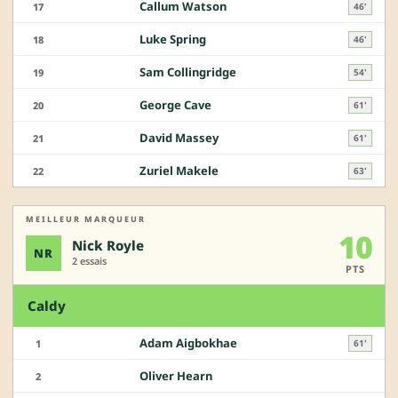
Callum Watson
17
46'
Luke Spring
18
46'
Sam Collingridge
19
54'
George Cave
20
61'
David Massey
21
61'
Zuriel Makele
22
63'
MEILLEUR MARQUEUR
10
Nick Royle
NR
2 essais
PTS
Caldy
Adam Aigbokhae
1
61'
Oliver Hearn
2