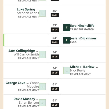
REMPLACEMENT
Luke Spring
→︎
46'
Stephen Kerins
↔
26-22
REMPLACEMENT
53'
Ezra Hinchcliffe
T
TRANSFORMATION
26-24
53'
Josiah Dickinson
E
ESSAI
26-29
Sam Collingridge
→︎
54'
Will Carrick-Smith
↔
26-29
REMPLACEMENT
Michael Barlow
→︎
54'
Nick Royle
↔
26-29
REMPLACEMENT
George Cave
→︎
Conor
61'
Maguire
↔
26-29
REMPLACEMENT
David Massey
→︎
61'
Ethan Benson
↔
26-29
REMPLACEMENT