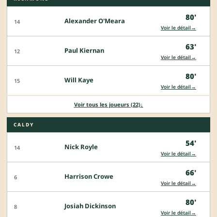
80'
Alexander O'Meara
14
→
Voir le détail
63'
Paul Kiernan
12
→
Voir le détail
80'
Will Kaye
15
→
Voir le détail
Voir tous les joueurs (22)
↓
CALDY
54'
Nick Royle
14
→
Voir le détail
66'
Harrison Crowe
6
→
Voir le détail
80'
Josiah Dickinson
8
→
Voir le détail