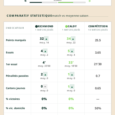
4
5
COMPARATIF STATISTIQUE
match vs moyenne saison
RICHMOND
CALDY
COMPÉTITION
INDICATEUR
1 MATCHS JOUÉS
1 MATCHS JOUÉS
10 MATCHS JOUÉS
32
34
▲
▲
25.5
Points marqués
moy. 14
moy. 22
4
5
▲
▲
3.65
Essais
moy. 2
moy. 4
4'
33'
21'30
1er essai
moy. 35'00
moy. 18'00
2
1
▲
▲
0.7
Pénalités passées
moy. 0
moy. 0
0
1
▲
=
0.65
Cartons jaunes
moy. 0
moy. 0
0%
0%
—
% victoires
0%
0%
50%
% vic. domicile