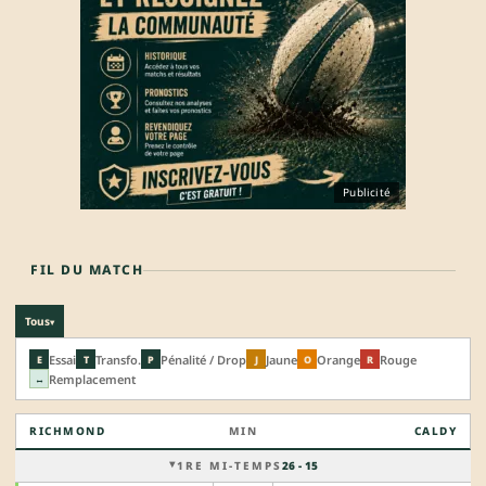
Publicité
FIL DU MATCH
Tous
▾
Essai
Transfo.
Pénalité / Drop
Jaune
Orange
Rouge
E
T
P
J
O
R
Remplacement
↔
RICHMOND
MIN
CALDY
1RE MI-TEMPS
26 - 15