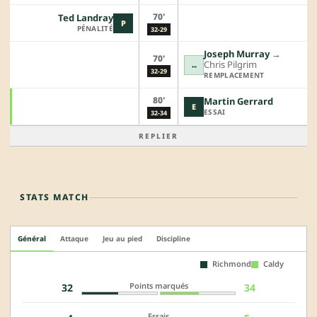
70'
Ted Landray
P
PÉNALITÉ
32-29
Joseph Murray
→︎
70'
Chris Pilgrim
↔
32-29
REMPLACEMENT
80'
Martin Gerrard
E
ESSAI
32-34
REPLIER
STATS MATCH
Général
Attaque
Jeu au pied
Discipline
Richmond
Caldy
Points marqués
32
34
Essais