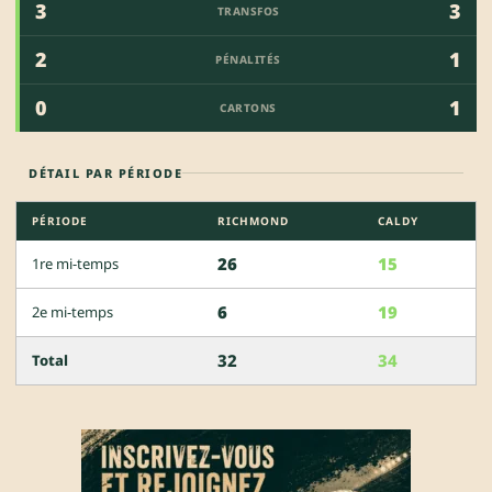
3
3
TRANSFOS
2
1
PÉNALITÉS
0
1
CARTONS
DÉTAIL PAR PÉRIODE
PÉRIODE
RICHMOND
CALDY
26
15
1re mi-temps
6
19
2e mi-temps
32
34
Total