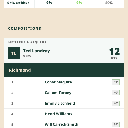
0%
0%
50%
% vic. extérieur
COMPOSITIONS
MEILLEUR MARQUEUR
12
Ted Landray
TL
5 tirs
PTS
Richmond
Conor Maguire
1
61'
Callum Torpey
2
40'
Jimmy Litchfield
3
46'
Henri Williams
4
Will Carrick-Smith
5
54'