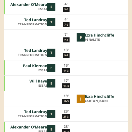
4'
Alexander O'Meara
E
ESSAI
5-0
4'
Ted Landray
T
TRANSFORMATION
7-0
7'
Ezra Hinchcliffe
P
PÉNALITÉ
7-3
13'
Ted Landray
T
TRANSFORMATION
9-3
13'
Paul Kiernan
E
ESSAI
14-3
17'
Will Kaye
E
ESSAI
19-3
19'
Ezra Hinchcliffe
J
CARTON JAUNE
19-3
23'
Ted Landray
T
TRANSFORMATION
21-3
23'
Alexander O'Meara
E
ESSAI
26-3