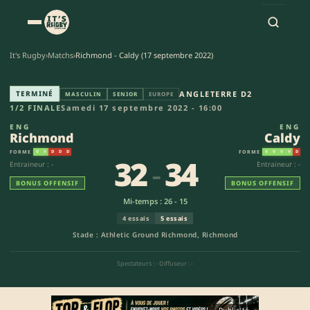
It's Rugby
›
Matchs
›
Richmond - Caldy (17 septembre 2022)
Richmond - Caldy (32-34) | An
TERMINÉ
ANGLETERRE D2
MASCULIN
SENIOR
EUROPE
1/2 FINALE
Samedi 17 septembre 2022 - 16:00
ENG
ENG
Richmond
Caldy
FORME
FORME
V
V
D
D
D
V
V
V
V
D
32
-
34
Entraineur : -
Entraineur : -
BONUS OFFENSIF
BONUS OFFENSIF
Mi-temps : 26 - 15
4 essais
5 essais
Stade : Athletic Ground Richmond, Richmond
Spectateurs : -
·
Diffuseur : -