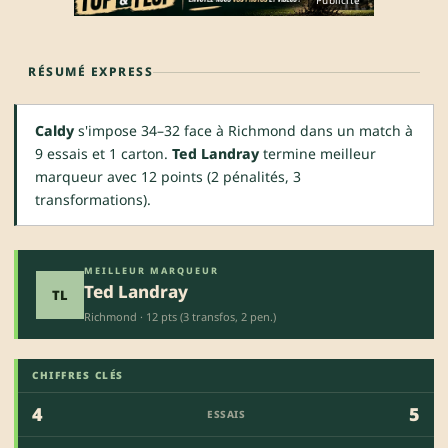
Publicité
RÉSUMÉ EXPRESS
Caldy
s'impose 34–32 face à Richmond dans un match à
9 essais et 1 carton.
Ted Landray
termine meilleur
marqueur avec 12 points (2 pénalités, 3
transformations).
MEILLEUR MARQUEUR
Ted Landray
TL
Richmond · 12 pts (3 transfos, 2 pen.)
CHIFFRES CLÉS
4
5
ESSAIS