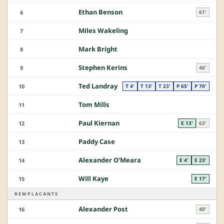
Ethan Benson
6
61'
Miles Wakeling
7
Mark Bright
8
Stephen Kerins
9
46'
Ted Landray
10
T 4'
T 13'
T 23'
P 65'
P 70'
Tom Mills
11
Paul Kiernan
12
E 13'
63'
Paddy Case
13
Alexander O'Meara
14
E 4'
E 23'
Will Kaye
15
E 17'
REMPLACANTS
Alexander Post
16
40'