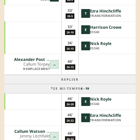
33'
Ezra Hinchcliffe
T
TRANSFORMATION
26-5
33'
Harrison Crowe
E
ESSAI
26-10
36'
Nick Royle
E
ESSAI
26-15
Alexander Post
→︎
40'
Callum Torpey
↔
26-15
REMPLACEMENT
REPLIER
2E MI-TEMPS
6 - 19
46'
Nick Royle
E
ESSAI
26-20
46'
Ezra Hinchcliffe
T
TRANSFORMATION
26-22
Callum Watson
→︎
46'
Jimmy Litchfield
↔
26-22