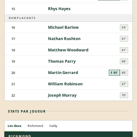
Rhys Hayes
15
REMPLACANTS
Michael Barlow
16
54'
Nathan Rushton
17
61'
Matthew Woodward
18
61'
Thomas Parry
19
66'
Martin Gerrard
20
E 80'
66'
William Robinson
21
67'
Joseph Murray
22
70'
STATS PAR JOUEUR
Les deux
Richmond
Caldy
RICHMOND