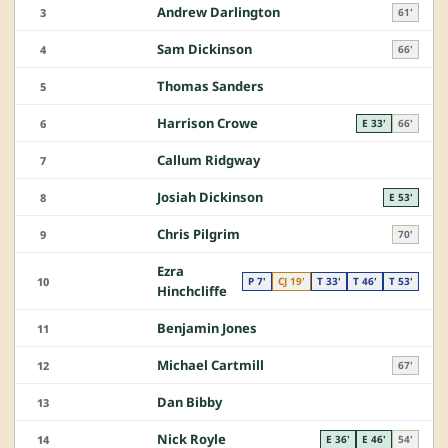
Andrew Darlington
3
61'
Sam Dickinson
4
66'
Thomas Sanders
5
Harrison Crowe
6
E 33'
66'
Callum Ridgway
7
Josiah Dickinson
8
E 53'
Chris Pilgrim
9
70'
Ezra
10
P 7'
CJ 19'
T 33'
T 46'
T 53'
Hinchcliffe
Benjamin Jones
11
Michael Cartmill
12
67'
Dan Bibby
13
Nick Royle
14
E 36'
E 46'
54'