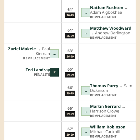
Nathan Rushton
→︎
61'
Adam Aigbokhae
↔
26-29
REMPLACEMENT
Matthew Woodward
61'
→︎
Andrew Darlington
↔
26-29
REMPLACEMENT
Zuriel Makele
→︎
Paul
63'
Kiernan
↔
26-29
REMPLACEMENT
65'
Ted Landray
P
PÉNALITÉ
29-29
Thomas Parry
→︎
Sam
66'
Dickinson
↔
29-29
REMPLACEMENT
Martin Gerrard
→︎
66'
Harrison Crowe
↔
29-29
REMPLACEMENT
William Robinson
→︎
67'
Michael Cartmill
↔
29-29
REMPLACEMENT