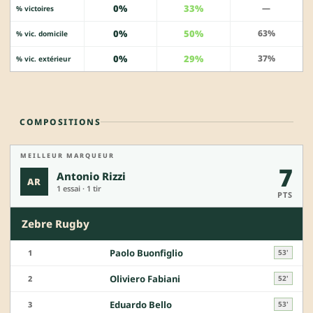
0%
33%
—
% victoires
0%
50%
63%
% vic. domicile
0%
29%
37%
% vic. extérieur
COMPOSITIONS
MEILLEUR MARQUEUR
7
Antonio Rizzi
AR
1 essai · 1 tir
PTS
Zebre Rugby
Paolo Buonfiglio
1
53'
Oliviero Fabiani
2
52'
Eduardo Bello
3
53'