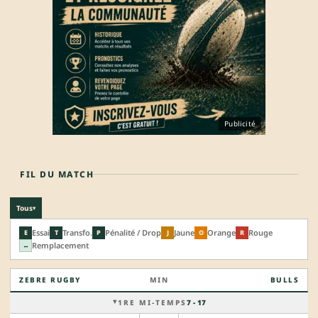
Publicité
FIL DU MATCH
Tous
▾
Essai
Transfo.
Pénalité / Drop
Jaune
Orange
Rouge
E
T
P
J
O
R
Remplacement
↔
ZEBRE RUGBY
MIN
BULLS
1RE MI-TEMPS
7 - 17