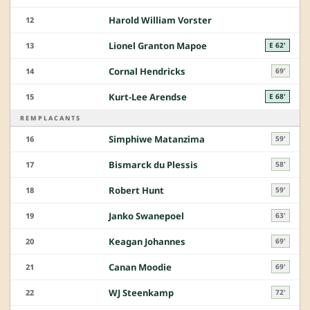
Harold William Vorster
12
Lionel Granton Mapoe
13
E 62'
Cornal Hendricks
14
69'
Kurt-Lee Arendse
15
E 68'
REMPLACANTS
Simphiwe Matanzima
16
59'
Bismarck du Plessis
17
58'
Robert Hunt
18
59'
Janko Swanepoel
19
63'
Keagan Johannes
20
69'
Canan Moodie
21
69'
WJ Steenkamp
22
72'