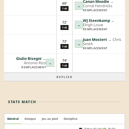
Canan Moodie
→︎
69'
Cornal Hendricks
↔
7-45
REMPLACEMENT
WJ Steenkamp
→︎
72'
Elrigh Louw
↔
7-45
REMPLACEMENT
Juan Mostert
→︎
Chris
72'
Smith
↔
7-45
REMPLACEMENT
Giulio Bisegni
→︎
74'
Antonio Rizzi
↔
7-45
REMPLACEMENT
REPLIER
STATS MATCH
Général
Attaque
Jeu au pied
Discipline
Zebre Rugby
Bulls