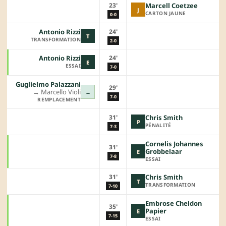
23'
Marcell Coetzee
J
CARTON JAUNE
0-0
24'
Antonio Rizzi
T
TRANSFORMATION
2-0
24'
Antonio Rizzi
E
ESSAI
7-0
Guglielmo Palazzani
29'
→︎
Marcello Violi
↔
7-0
REMPLACEMENT
31'
Chris Smith
P
PÉNALITÉ
7-3
Cornelis Johannes
31'
Grobbelaar
E
7-8
ESSAI
31'
Chris Smith
T
TRANSFORMATION
7-10
Embrose Cheldon
35'
Papier
E
7-15
ESSAI