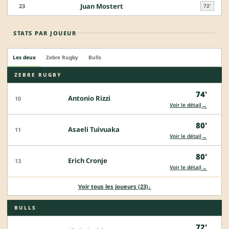
Juan Mostert
23
72'
STATS PAR JOUEUR
Les deux
Zebre Rugby
Bulls
ZEBRE RUGBY
74'
Antonio Rizzi
10
→
Voir le détail
80'
Asaeli Tuivuaka
11
→
Voir le détail
80'
Erich Cronje
13
→
Voir le détail
Voir tous les joueurs (23)
↓
BULLS
72'