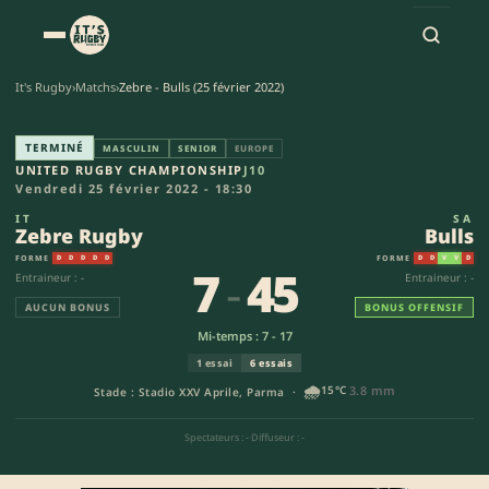
It's Rugby
›
Matchs
›
Zebre - Bulls (25 février 2022)
Zebre Rugby - Bulls (7-45) | 
TERMINÉ
MASCULIN
SENIOR
EUROPE
UNITED RUGBY CHAMPIONSHIP
J10
Vendredi 25 février 2022 - 18:30
IT
SA
Zebre Rugby
Bulls
FORME
FORME
D
D
D
D
D
D
D
V
V
D
7
-
45
Entraineur : -
Entraineur : -
AUCUN BONUS
BONUS OFFENSIF
Mi-temps : 7 - 17
1 essai
6 essais
🌧️
15°C
3.8 mm
Stade : Stadio XXV Aprile, Parma ·
Spectateurs : -
·
Diffuseur : -