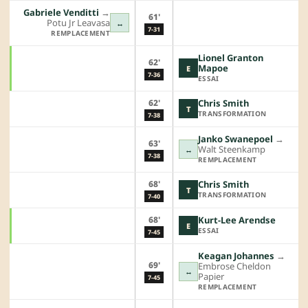
Gabriele Venditti
→︎
61'
Potu Jr Leavasa
↔
7-31
REMPLACEMENT
Lionel Granton
62'
Mapoe
E
7-36
ESSAI
62'
Chris Smith
T
TRANSFORMATION
7-38
Janko Swanepoel
→︎
63'
Walt Steenkamp
↔
7-38
REMPLACEMENT
68'
Chris Smith
T
TRANSFORMATION
7-40
68'
Kurt-Lee Arendse
E
ESSAI
7-45
Keagan Johannes
→︎
69'
Embrose Cheldon
↔
Papier
7-45
REMPLACEMENT