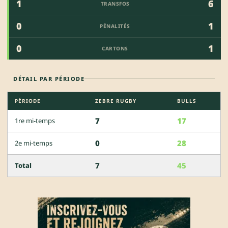
1
6
TRANSFOS
0
1
PÉNALITÉS
0
1
CARTONS
DÉTAIL PAR PÉRIODE
PÉRIODE
ZEBRE RUGBY
BULLS
7
17
1re mi-temps
0
28
2e mi-temps
7
45
Total