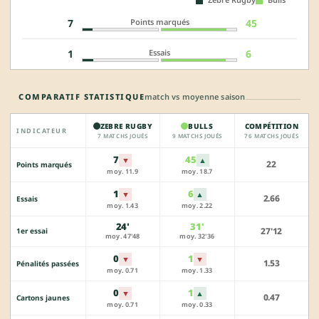
Points marqués
7
45
Essais
1
6
COMPARATIF STATISTIQUE
match vs moyenne saison
ZEBRE RUGBY
BULLS
COMPÉTITION
INDICATEUR
7 MATCHS JOUÉS
9 MATCHS JOUÉS
76 MATCHS JOUÉS
7
45
▼
▲
22
Points marqués
moy. 11.9
moy. 18.7
1
6
▼
▲
2.66
Essais
moy. 1.43
moy. 2.22
24'
31'
27'12
1er essai
moy. 47'48
moy. 32'36
0
1
▼
▼
1.53
Pénalités passées
moy. 0.71
moy. 1.33
0
1
▼
▲
0.47
Cartons jaunes
moy. 0.71
moy. 0.33