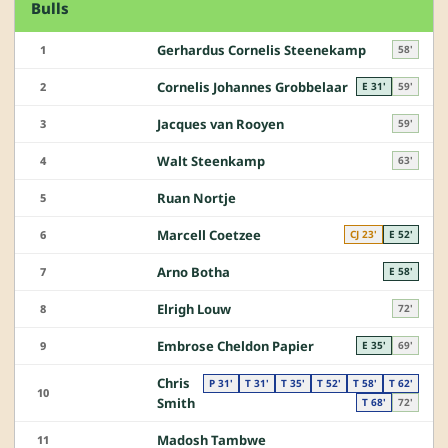
Bulls
Gerhardus Cornelis Steenekamp
1
58'
Cornelis Johannes Grobbelaar
2
E 31'
59'
Jacques van Rooyen
3
59'
Walt Steenkamp
4
63'
Ruan Nortje
5
Marcell Coetzee
6
CJ 23'
E 52'
Arno Botha
7
E 58'
Elrigh Louw
8
72'
Embrose Cheldon Papier
9
E 35'
69'
Chris
P 31'
T 31'
T 35'
T 52'
T 58'
T 62'
10
Smith
T 68'
72'
Madosh Tambwe
11