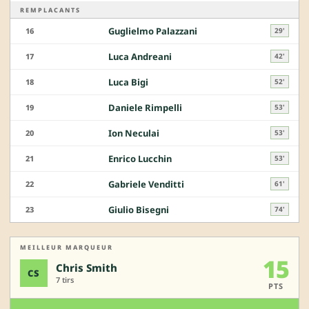
REMPLACANTS
Guglielmo Palazzani
16
29'
Luca Andreani
17
42'
Luca Bigi
18
52'
Daniele Rimpelli
19
53'
Ion Neculai
20
53'
Enrico Lucchin
21
53'
Gabriele Venditti
22
61'
Giulio Bisegni
23
74'
MEILLEUR MARQUEUR
15
Chris Smith
CS
7 tirs
PTS