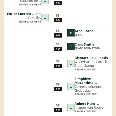
Eduardo Bello
↔
7-24
REMPLACEMENT
Enrico Lucchin
→︎
Tim
53'
O'Malley
↔
7-24
REMPLACEMENT
58'
Arno Botha
E
ESSAI
7-29
58'
Chris Smith
T
TRANSFORMATION
7-31
Bismarck du Plessis
58'
→︎
Gerhardus Cornelis
↔
Steenekamp
7-31
REMPLACEMENT
Simphiwe
Matanzima
→︎
59'
Cornelis Johannes
↔
7-31
Grobbelaar
REMPLACEMENT
Robert Hunt
→︎
59'
Jacques van Rooyen
↔
7-31
REMPLACEMENT