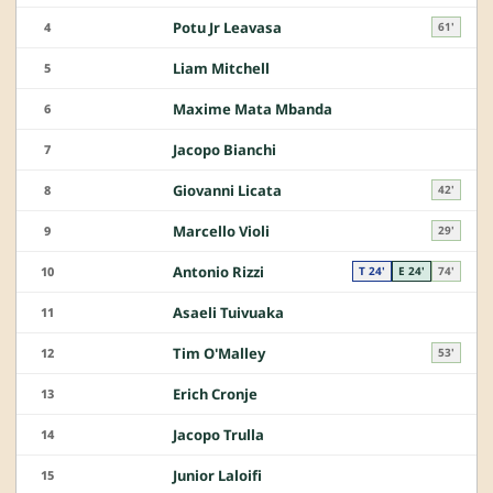
Potu Jr Leavasa
4
61'
Liam Mitchell
5
Maxime Mata Mbanda
6
Jacopo Bianchi
7
Giovanni Licata
8
42'
Marcello Violi
9
29'
Antonio Rizzi
10
T 24'
E 24'
74'
Asaeli Tuivuaka
11
Tim O'Malley
12
53'
Erich Cronje
13
Jacopo Trulla
14
Junior Laloifi
15