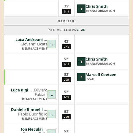
35'
Chris Smith
T
TRANSFORMATION
7-17
REPLIER
2E MI-TEMPS
0 - 28
Luca Andreani
→︎
42'
Giovanni Licata
↔
7-17
REMPLACEMENT
52'
Chris Smith
T
TRANSFORMATION
7-19
52'
Marcell Coetzee
E
ESSAI
7-24
Luca Bigi
→︎
Oliviero
52'
Fabiani
↔
7-24
REMPLACEMENT
Daniele Rimpelli
→︎
53'
Paolo Buonfiglio
↔
7-24
REMPLACEMENT
Ion Neculai
→︎
53'