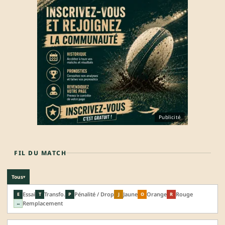
Publicité
FIL DU MATCH
Tous
▾
Essai
Transfo.
Pénalité / Drop
Jaune
Orange
Rouge
E
T
P
J
O
R
Remplacement
↔