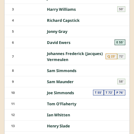
Harry Williams
3
50'
Richard Capstick
4
Jonny Gray
5
David Ewers
6
E 55'
Johannes Frederick (Jacques)
7
CJ 23'
72'
Vermeulen
Sam Simmonds
8
Sam Maunder
9
58'
Joe Simmonds
10
T 55'
T 72'
P 76'
Tom O'Flaherty
11
Ian Whitten
12
Henry Slade
13