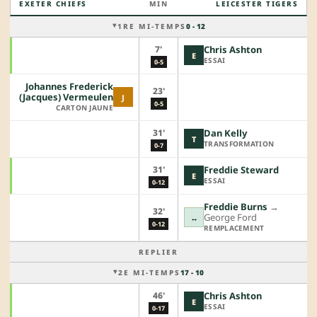
EXETER CHIEFS
MIN
LEICESTER TIGERS
1RE MI-TEMPS
0 - 12
7'
Chris Ashton
E
ESSAI
0-5
Johannes Frederick
23'
(Jacques) Vermeulen
J
0-5
CARTON JAUNE
31'
Dan Kelly
T
TRANSFORMATION
0-7
31'
Freddie Steward
E
ESSAI
0-12
Freddie Burns
→︎
32'
George Ford
↔
0-12
REMPLACEMENT
REPLIER
2E MI-TEMPS
17 - 10
46'
Chris Ashton
E
ESSAI
0-17