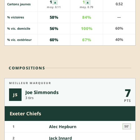
1
1
▲
▲
0.52
Cartons jaunes
moy. 0.11
moy. 0.79
58%
84%
—
% victoires
56%
100%
60%
% vic. domicile
60%
67%
40%
% vic. extérieur
COMPOSITIONS
MEILLEUR MARQUEUR
7
Joe Simmonds
JS
3 tirs
PTS
Exeter Chiefs
Alec Hepburn
1
50'
Jack Innard
2