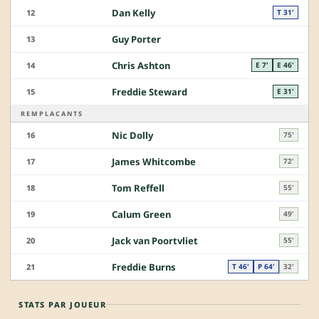
Dan Kelly
12
T 31'
Guy Porter
13
Chris Ashton
14
E 7'
E 46'
Freddie Steward
15
E 31'
REMPLACANTS
Nic Dolly
16
75'
James Whitcombe
17
72'
Tom Reffell
18
55'
Calum Green
19
49'
Jack van Poortvliet
20
55'
Freddie Burns
21
T 46'
P 64'
32'
STATS PAR JOUEUR