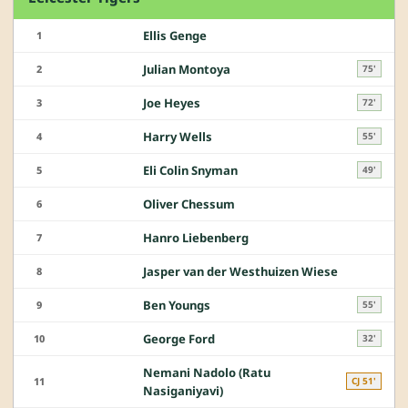
Ellis Genge
1
Julian Montoya
2
75'
Joe Heyes
3
72'
Harry Wells
4
55'
Eli Colin Snyman
5
49'
Oliver Chessum
6
Hanro Liebenberg
7
Jasper van der Westhuizen Wiese
8
Ben Youngs
9
55'
George Ford
10
32'
Nemani Nadolo (Ratu
11
CJ 51'
Nasiganiyavi)