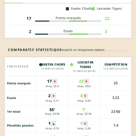
Exeter Chiefs
Leicester Tigers
Points marqués
17
22
Essais
2
3
COMPARATIF STATISTIQUE
match vs moyenne saison
LEICESTER
EXETER CHIEFS
COMPÉTITION
INDICATEUR
TIGERS
19 MATCHS JOUÉS
122 MATCHS JOUÉS
19 MATCHS JOUÉS
17
22
▼
▼
25
Points marqués
moy. 22.3
moy. 30.6
2
3
▼
▼
3.23
Essais
moy. 3.11
moy. 3.63
55'
7'
23'00
1er essai
moy. 25'30
moy. 22'24
1
1
▲
▼
1.4
Pénalités passées
moy. 0.74
moy. 2.26