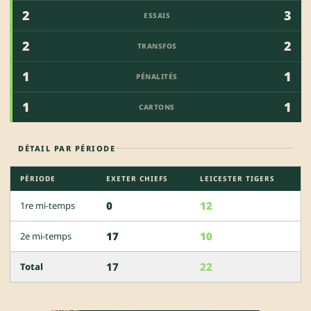
2
3
ESSAIS
2
2
TRANSFOS
1
1
PÉNALITÉS
1
1
CARTONS
DÉTAIL PAR PÉRIODE
PÉRIODE
EXETER CHIEFS
LEICESTER TIGERS
0
12
1re mi-temps
17
10
2e mi-temps
17
22
Total