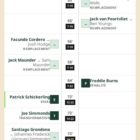
55'
Wells
↔
7-19
REMPLACEMENT
Jack van Poortvliet
→︎
55'
Ben Youngs
↔
7-19
REMPLACEMENT
Facundo Cordero
→︎
56'
Josh Hodge
↔
7-19
REMPLACEMENT
Jack Maunder
→︎
Sam
58'
Maunder
↔
7-19
REMPLACEMENT
64'
Freddie Burns
P
PÉNALITÉ
7-22
72'
Patrick Schickerling
E
ESSAI
12-22
72'
Joe Simmonds
T
TRANSFORMATION
14-22
Santiago Grondona
72'
→︎
Johannes Frederick
↔
(Jacques) Vermeulen
14-22