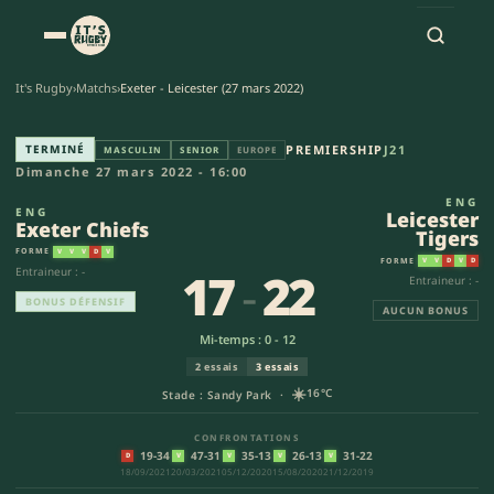
It's Rugby
›
Matchs
›
Exeter - Leicester (27 mars 2022)
Exeter Chiefs - Leicester Tiger
TERMINÉ
PREMIERSHIP
J21
MASCULIN
SENIOR
EUROPE
Dimanche 27 mars 2022 - 16:00
ENG
ENG
Leicester
Exeter Chiefs
Tigers
FORME
V
V
V
D
V
FORME
V
V
D
V
D
17
-
22
Entraineur : -
Entraineur : -
BONUS DÉFENSIF
AUCUN BONUS
Mi-temps : 0 - 12
2 essais
3 essais
☀️
16°C
Stade : Sandy Park ·
CONFRONTATIONS
19-34
47-31
35-13
26-13
31-22
D
V
V
V
V
18/09/2021
20/03/2021
05/12/2020
15/08/2020
21/12/2019