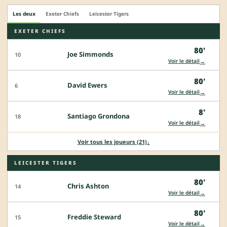
Les deux
Exeter Chiefs
Leicester Tigers
EXETER CHIEFS
80'
Joe Simmonds
10
→
Voir le détail
80'
David Ewers
6
→
Voir le détail
8'
Santiago Grondona
18
→
Voir le détail
Voir tous les joueurs (21)
↓
LEICESTER TIGERS
80'
Chris Ashton
14
→
Voir le détail
80'
Freddie Steward
15
→
Voir le détail