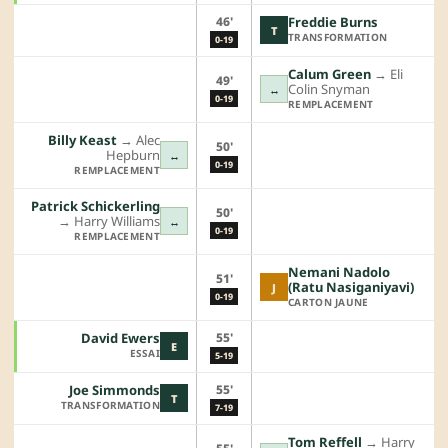
46'
Freddie Burns
T
TRANSFORMATION
0-19
Calum Green
→︎
Eli
49'
Colin Snyman
↔
0-19
REMPLACEMENT
Billy Keast
→︎
Alec
50'
Hepburn
↔
0-19
REMPLACEMENT
Patrick Schickerling
50'
→︎
Harry Williams
↔
0-19
REMPLACEMENT
Nemani Nadolo
51'
(Ratu Nasiganiyavi)
J
0-19
CARTON JAUNE
55'
David Ewers
E
ESSAI
5-19
55'
Joe Simmonds
T
TRANSFORMATION
7-19
Tom Reffell
→︎
Harry