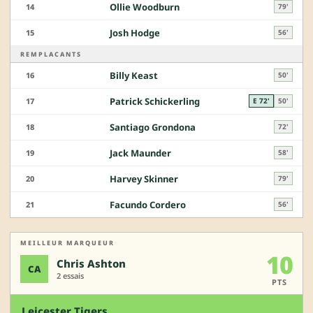
Ollie Woodburn
14
79'
Josh Hodge
15
56'
REMPLACANTS
Billy Keast
16
50'
Patrick Schickerling
17
E 72'
50'
Santiago Grondona
18
72'
Jack Maunder
19
58'
Harvey Skinner
20
79'
Facundo Cordero
21
56'
MEILLEUR MARQUEUR
10
Chris Ashton
CA
2 essais
PTS
Leicester Tigers