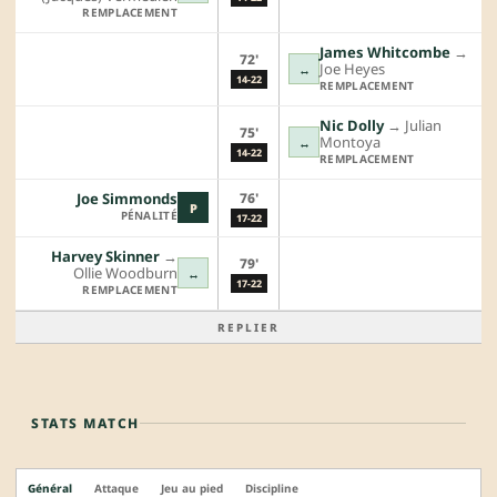
REMPLACEMENT
James Whitcombe
→︎
72'
Joe Heyes
↔
14-22
REMPLACEMENT
Nic Dolly
→︎
Julian
75'
Montoya
↔
14-22
REMPLACEMENT
76'
Joe Simmonds
P
PÉNALITÉ
17-22
Harvey Skinner
→︎
79'
Ollie Woodburn
↔
17-22
REMPLACEMENT
REPLIER
STATS MATCH
Général
Attaque
Jeu au pied
Discipline