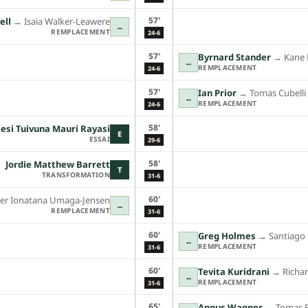
57'
ell
→︎
Isaia Walker-Leawere
↔
REMPLACEMENT
24-6
57'
Byrnard Stander
→︎
Kane 
↔
REMPLACEMENT
24-6
57'
Ian Prior
→︎
Tomas Cubelli
↔
REMPLACEMENT
24-6
58'
lesi Tuivuna Mauri Rayasi
E
ESSAI
29-6
58'
Jordie Matthew Barrett
T
TRANSFORMATION
31-6
60'
er Ionatana Umaga-Jensen
↔
REMPLACEMENT
31-6
60'
Greg Holmes
→︎
Santiago
↔
REMPLACEMENT
31-6
60'
Tevita Kuridrani
→︎
Richa
↔
REMPLACEMENT
31-6
65'
Angus Wagner
→︎
Tomas 