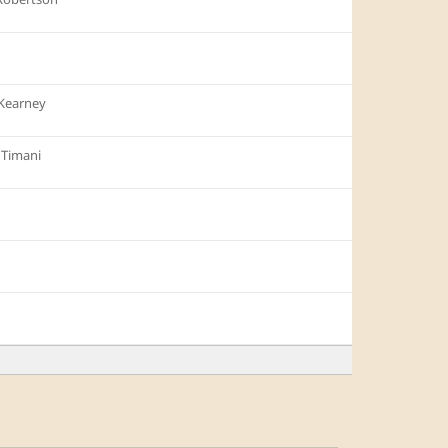
Kearney
i Timani