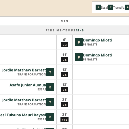
Essai
Transfo.
E
T
P
MIN
1RE MI-TEMPS
19 - 6
6'
Domingo Miotti
P
PÉNALITÉ
0-3
11'
Domingo Miotti
P
PÉNALITÉ
0-6
13'
Jordie Matthew Barrett
T
TRANSFORMATION
2-6
13'
Asafo Junior Aumua
E
ESSAI
7-6
21'
Jordie Matthew Barrett
T
TRANSFORMATION
9-6
21'
lesi Tuivuna Mauri Rayasi
E
ESSAI
14-6