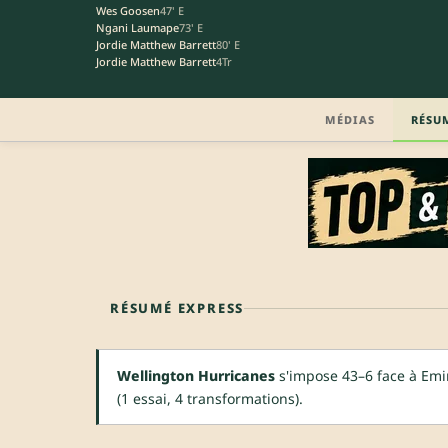
Wes Goosen
47' E
Ngani Laumape
73' E
Jordie Matthew Barrett
80' E
Jordie Matthew Barrett
4Tr
MÉDIAS
RÉSU
RÉSUMÉ EXPRESS
Wellington Hurricanes
s'impose 43–6 face à Emi
(1 essai, 4 transformations).