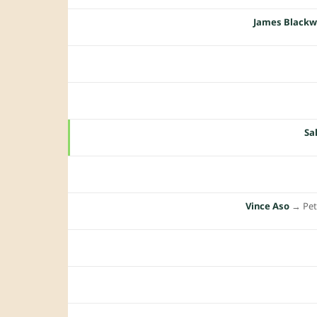
James Blackw
Sa
Vince Aso
→︎
Pet