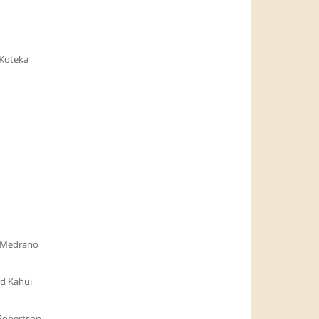
Koteka
 Medrano
rd Kahui
Robertson