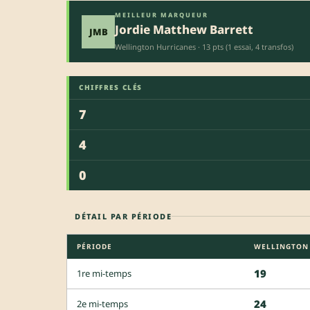
MEILLEUR MARQUEUR
Jordie Matthew Barrett
JMB
Wellington Hurricanes · 13 pts (1 essai, 4 transfos)
CHIFFRES CLÉS
7
4
0
DÉTAIL PAR PÉRIODE
PÉRIODE
WELLINGTON
19
1re mi-temps
24
2e mi-temps