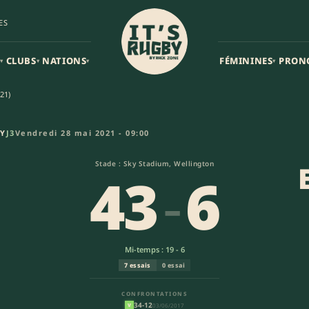
ES
CLUBS
NATIONS
FÉMININES
PRON
▾
▾
▾
▾
21)
tes Western Force (43-6) | Su
BY
J3
Vendredi 28 mai 2021 - 09:00
Stade : Sky Stadium, Wellington
43
-
6
Mi-temps : 19 - 6
7 essais
0 essai
CONFRONTATIONS
34-12
03/06/2017
V