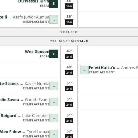
38'
Du'Plessis Kirifi
E
ESSAI
19-6
39'
elli
→︎
Asafo Junior Aumua
↔
REMPLACEMENT
19-6
REPLIER
2E MI-TEMPS
24 - 0
47'
Wes Goosen
E
ESSAI
24-6
48'
Feleti Kaitu'u
→︎
Andrew 
↔
REMPLACEMENT
24-6
51'
te-Stones
→︎
Xavier Numia
↔
REMPLACEMENT
24-6
51'
die Savea
→︎
Gareth Evans
↔
REMPLACEMENT
24-6
51'
 Roigard
→︎
Luke Campbell
↔
REMPLACEMENT
24-6
57'
Alex Fidow
→︎
Tyrel Lomax
↔
REMPLACEMENT
24-6