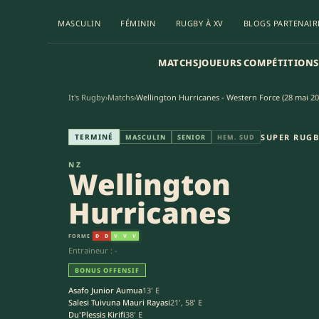
MASCULIN
FÉMININ
RUGBY À XV
BLOGS PARTENAIR
MATCHS
JOUEURS
COMPÉTITIONS
It's Rugby
›
Matchs
›
Wellington Hurricanes - Western Force (28 mai 20
Wellington Hurricanes - Emira
TERMINÉ
SUPER RUG
MASCULIN
SENIOR
HEM. SUD
NZ
Wellington
Hurricanes
FORME
D
D
V
V
V
Entraineur : -
BONUS OFFENSIF
Asafo Junior Aumua
13' E
Salesi Tuivuna Mauri Rayasi
21', 58' E
Du'Plessis Kirifi
38' E