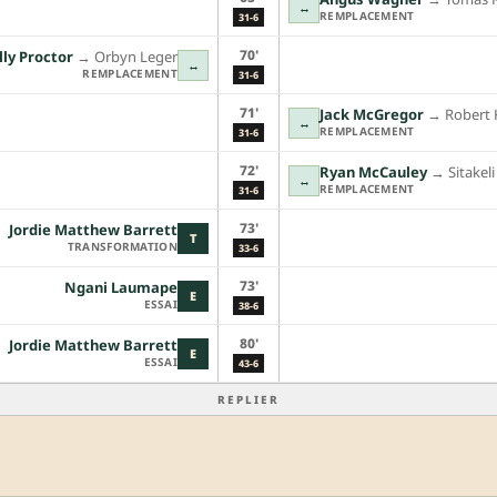
↔
REMPLACEMENT
31-6
70'
lly Proctor
→︎
Orbyn Leger
↔
REMPLACEMENT
31-6
71'
Jack McGregor
→︎
Robert 
↔
REMPLACEMENT
31-6
72'
Ryan McCauley
→︎
Sitakel
↔
REMPLACEMENT
31-6
73'
Jordie Matthew Barrett
T
TRANSFORMATION
33-6
73'
Ngani Laumape
E
ESSAI
38-6
80'
Jordie Matthew Barrett
E
ESSAI
43-6
REPLIER