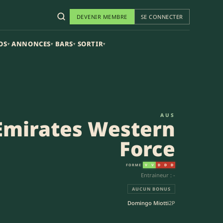
DEVENIR MEMBRE
SE CONNECTER
OS
ANNONCES
BARS
SORTIR
▾
▾
▾
▾
per Rugby
AUS
Emirates Western
Force
FORME
V
V
D
D
D
Entraineur : -
AUCUN BONUS
Domingo Miotti
2P