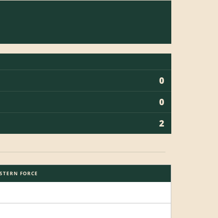
0
0
2
STERN FORCE