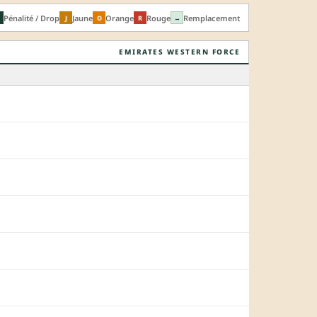
Pénalité / Drop
Jaune
Orange
Rouge
Remplacement
J
O
R
↔
EMIRATES WESTERN FORCE