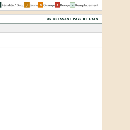
Pénalité / Drop
Jaune
Orange
Rouge
Remplacement
J
O
R
↔
US BRESSANE PAYS DE L’AIN