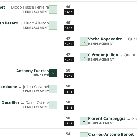
46'
met
→︎
Diogo Hasse Ferreira
↔
REMPLACEMENT
12-16
46'
sh Peters
→︎
Hugo Alarcon
↔
REMPLACEMENT
12-16
47'
Vazha Kapanadze
→︎
Quen
↔
REMPLACEMENT
12-16
47'
Clément Jullien
→︎
Quentin
↔
REMPLACEMENT
12-16
50'
Anthony Fuertes
P
PÉNALITÉ
15-16
50'
Conduche
→︎
Julien Caramel
↔
REMPLACEMENT
15-16
50'
 Ducellier
→︎
David Odiete
↔
REMPLACEMENT
15-16
50'
Florent Campeggia
→︎
Gr
↔
REMPLACEMENT
15-16
54'
Charles-Antoine Benoit
→
↔