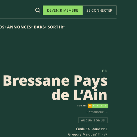
DEVENIR MEMBRE
SE CONNECTER
OS
ANNONCES
BARS
SORTIR
▾
▾
▾
▾
ale
FR
 Bressane Pays
de L’Ain
FORME
N
V
V
V
V
Entraineur : -
AUCUN BONUS
Émile Cailleaud
19' E
Grégory Maiquez
1Tr · 3P