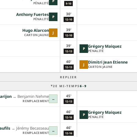
P
PÉNALITÉ
9-10
30'
Anthony Fuertes
P
PÉNALITÉ
12-10
39'
Hugo Alarcon
J
CARTON JAUNE
12-10
39'
Grégory Maiquez
P
PÉNALITÉ
12-13
40'
Dimitri Jean Etienne
J
CARTON JAUNE
12-13
REPLIER
2E MI-TEMPS
6 - 9
45'
arijon
→︎
Benjamin Nehme
↔
REMPLACEMENT
12-13
46'
Grégory Maiquez
P
PÉNALITÉ
12-16
46'
aufils
→︎
Jérémy Becasseau
↔
REMPLACEMENT
12-16