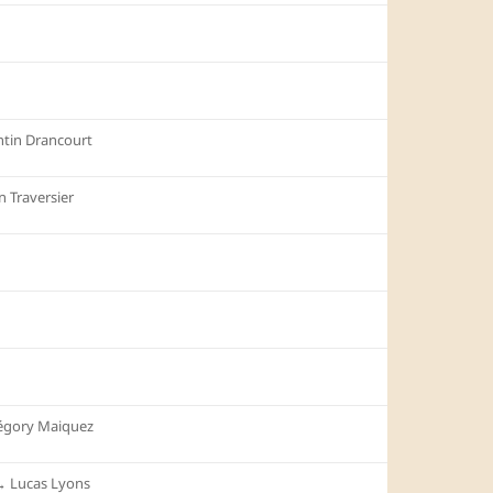
tin Drancourt
 Traversier
égory Maiquez
︎
Lucas Lyons