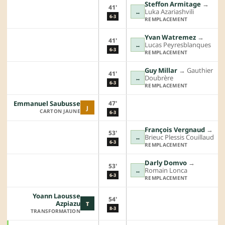
Steffon Armitage
→︎
41'
Luka Azariashvili
↔
6-3
REMPLACEMENT
Yvan Watremez
→︎
41'
Lucas Peyresblanques
↔
6-3
REMPLACEMENT
Guy Millar
→︎
Gauthier
41'
Doubrère
↔
6-3
REMPLACEMENT
47'
Emmanuel Saubusse
J
CARTON JAUNE
6-3
François Vergnaud
→︎
53'
Brieuc Plessis Couillaud
↔
6-3
REMPLACEMENT
Darly Domvo
→︎
53'
Romain Lonca
↔
6-3
REMPLACEMENT
Yoann Laousse
54'
Azpiazu
T
8-3
TRANSFORMATION