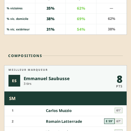
35%
62%
—
% victoires
38%
69%
62%
% vic. domicile
31%
54%
38%
% vic. extérieur
COMPOSITIONS
MEILLEUR MARQUEUR
8
Emmanuel Saubusse
ES
3 tirs
PTS
SM
Carlos Muzzio
1
61'
Romain Latterrade
2
E 59'
67'