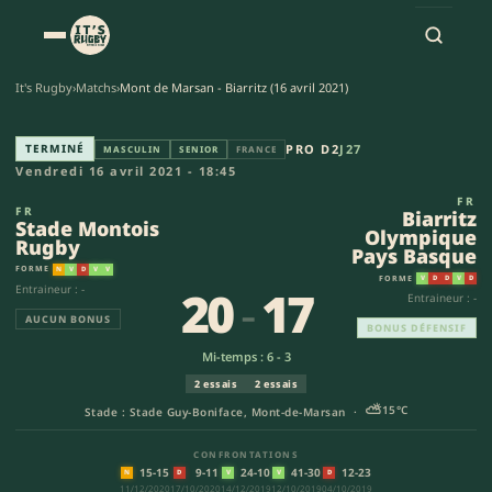
It's Rugby
›
Matchs
›
Mont de Marsan - Biarritz (16 avril 2021)
Stade Montois Rugby - Biarrit
TERMINÉ
PRO D2
J27
MASCULIN
SENIOR
FRANCE
Vendredi 16 avril 2021 - 18:45
FR
FR
Biarritz
Stade Montois
Olympique
Rugby
Pays Basque
FORME
N
V
D
V
V
FORME
V
D
D
V
D
20
-
17
Entraineur : -
Entraineur : -
AUCUN BONUS
BONUS DÉFENSIF
Mi-temps : 6 - 3
2 essais
2 essais
⛅
15°C
Stade : Stade Guy-Boniface, Mont-de-Marsan ·
CONFRONTATIONS
15-15
9-11
24-10
41-30
12-23
N
D
V
V
D
11/12/2020
17/10/2020
14/12/2019
12/10/2019
04/10/2019