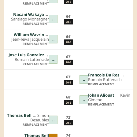
20-3
REMPLACEMENT
Nacani Wakaya
→︎
64'
Santiago Montagner
↔
20-3
REMPLACEMENT
William Wavrin
→︎
64'
Jean-Teiva Jacquelain
↔
20-3
REMPLACEMENT
Jose Luis Gonzalez
→︎
67'
Romain Latterrade
↔
20-3
REMPLACEMENT
Francois Da Ros
→︎
67'
Romain Ruffenach
↔
20-3
REMPLACEMENT
Johan Aliouat
→︎
Kevin
68'
Gimeno
↔
20-3
REMPLACEMENT
Thomas Bell
→︎
Simon
72'
Desaubies
↔
20-3
REMPLACEMENT
74'
Thomas Bell