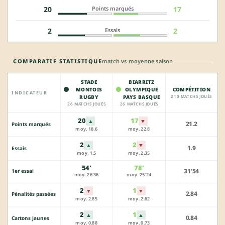
Points marqués
20
17
Essais
2
2
COMPARATIF STATISTIQUE
match vs moyenne saison
STADE
BIARRITZ
MONTOIS
OLYMPIQUE
COMPÉTITION
INDICATEUR
RUGBY
PAYS BASQUE
210 MATCHS JOUÉS
26 MATCHS JOUÉS
26 MATCHS JOUÉS
20
17
▲
▼
21.2
Points marqués
moy. 18.6
moy. 22.8
2
2
▲
▼
1.9
Essais
moy. 1.5
moy. 2.35
54'
78'
31'54
1er essai
moy. 26'36
moy. 25'24
2
1
▼
▼
2.84
Pénalités passées
moy. 2.85
moy. 2.62
2
1
▲
▲
0.84
Cartons jaunes
moy. 0.88
moy. 0.73