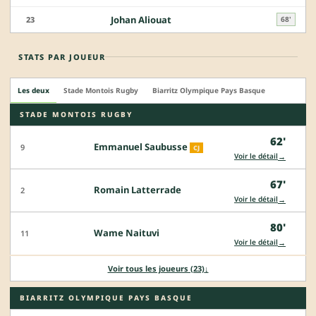
Johan Aliouat
23
68'
STATS PAR JOUEUR
Les deux
Stade Montois Rugby
Biarritz Olympique Pays Basque
STADE MONTOIS RUGBY
62'
Emmanuel Saubusse
9
CJ
→
Voir le détail
67'
Romain Latterrade
2
→
Voir le détail
80'
Wame Naituvi
11
→
Voir le détail
Voir tous les joueurs (23)
↓
BIARRITZ OLYMPIQUE PAYS BASQUE