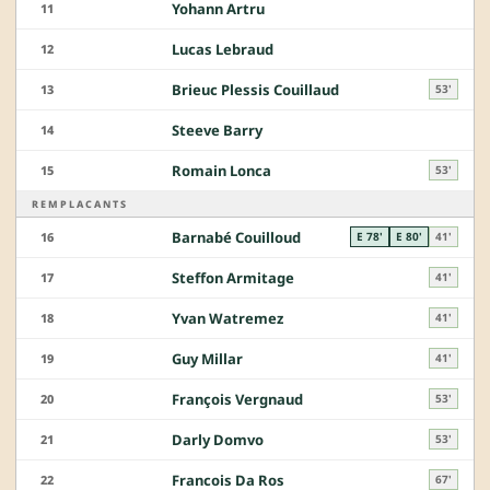
Yohann Artru
11
Lucas Lebraud
12
Brieuc Plessis Couillaud
13
53'
Steeve Barry
14
Romain Lonca
15
53'
REMPLACANTS
Barnabé Couilloud
16
E 78'
E 80'
41'
Steffon Armitage
17
41'
Yvan Watremez
18
41'
Guy Millar
19
41'
François Vergnaud
20
53'
Darly Domvo
21
53'
Francois Da Ros
22
67'