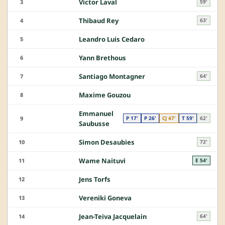
Victor Laval
3
59'
Thibaud Rey
4
63'
Leandro Luis Cedaro
5
Yann Brethous
6
Santiago Montagner
7
64'
Maxime Gouzou
8
Emmanuel
9
P 17'
P 26'
CJ 47'
T 59'
62'
Saubusse
Simon Desaubies
10
72'
Wame Naituvi
11
E 54'
Jens Torfs
12
Vereniki Goneva
13
Jean-Teiva Jacquelain
14
64'