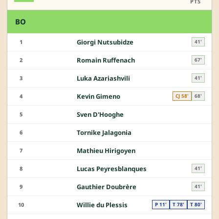
PTS
BO
Giorgi Nutsubidze
1
41'
Romain Ruffenach
2
67'
Luka Azariashvili
3
41'
Kevin Gimeno
4
CJ 58'
68'
Sven D'Hooghe
5
Tornike Jalagonia
6
Mathieu Hirigoyen
7
Lucas Peyresblanques
8
41'
Gauthier Doubrère
9
41'
Willie du Plessis
10
P 11'
T 78'
T 80'