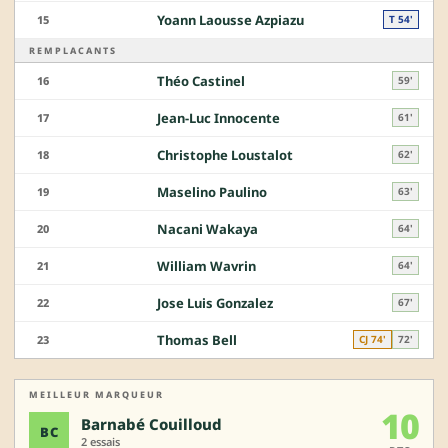
Yoann Laousse Azpiazu
15
T 54'
REMPLACANTS
Théo Castinel
16
59'
Jean-Luc Innocente
17
61'
Christophe Loustalot
18
62'
Maselino Paulino
19
63'
Nacani Wakaya
20
64'
William Wavrin
21
64'
Jose Luis Gonzalez
22
67'
Thomas Bell
23
CJ 74'
72'
MEILLEUR MARQUEUR
10
Barnabé Couilloud
BC
2 essais