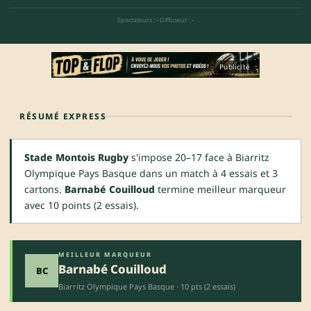
Spectateurs : -
·
Diffuseur : -
Publicité
RÉSUMÉ EXPRESS
Stade Montois Rugby
s'impose 20–17 face à Biarritz
Olympique Pays Basque dans un match à 4 essais et 3
cartons.
Barnabé Couilloud
termine meilleur marqueur
avec 10 points (2 essais).
MEILLEUR MARQUEUR
Barnabé Couilloud
BC
Biarritz Olympique Pays Basque · 10 pts (2 essais)