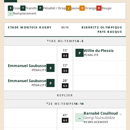
Essai
Transfo.
Pénalité / Drop
Jaune
Orange
Rouge
E
T
P
J
O
R
Remplacement
↔
STADE MONTOIS RUGBY
MIN
BIARRITZ OLYMPIQUE
PAYS BASQUE
1RE MI-TEMPS
6 - 3
11'
Willie du Plessis
P
PÉNALITÉ
0-3
17'
Emmanuel Saubusse
P
PÉNALITÉ
3-3
26'
Emmanuel Saubusse
P
PÉNALITÉ
6-3
REPLIER
2E MI-TEMPS
14 - 14
Barnabé Couilloud
→︎
41'
Giorgi Nutsubidze
↔
6-3
REMPLACEMENT