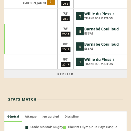
J
CARTON JAUNE
20-3
78'
Willie du Plessis
T
TRANSFORMATION
20-5
78'
Barnabé Couilloud
E
ESSAI
20-10
80'
Barnabé Couilloud
E
ESSAI
20-15
80'
Willie du Plessis
T
TRANSFORMATION
20-17
REPLIER
STATS MATCH
Général
Attaque
Jeu au pied
Discipline
Stade Montois Rugby
Biarritz Olympique Pays Basque