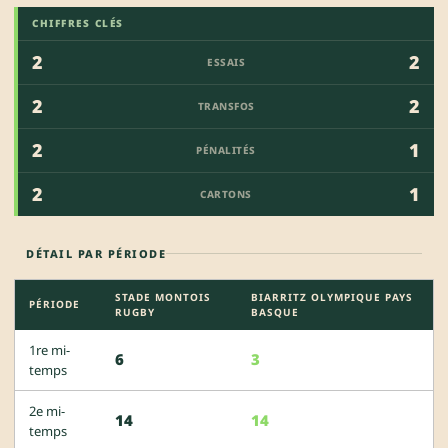
CHIFFRES CLÉS
2
2
ESSAIS
2
2
TRANSFOS
2
1
PÉNALITÉS
2
1
CARTONS
DÉTAIL PAR PÉRIODE
STADE MONTOIS
BIARRITZ OLYMPIQUE PAYS
PÉRIODE
RUGBY
BASQUE
1re mi-
6
3
temps
2e mi-
14
14
temps