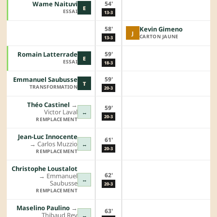
54'
Wame Naituvi
E
ESSAI
13-3
58'
Kevin Gimeno
J
CARTON JAUNE
13-3
59'
Romain Latterrade
E
ESSAI
18-3
59'
Emmanuel Saubusse
T
TRANSFORMATION
20-3
Théo Castinel
→︎
59'
Victor Laval
↔
20-3
REMPLACEMENT
Jean-Luc Innocente
61'
→︎
Carlos Muzzio
↔
20-3
REMPLACEMENT
Christophe Loustalot
62'
→︎
Emmanuel
↔
Saubusse
20-3
REMPLACEMENT
Maselino Paulino
→︎
63'
Thibaud Rey
↔