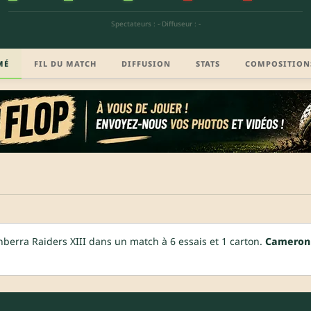
Spectateurs : -
·
Diffuseur : -
MÉ
FIL DU MATCH
DIFFUSION
STATS
COMPOSITION
berra Raiders XIII dans un match à 6 essais et 1 carton.
Cameron