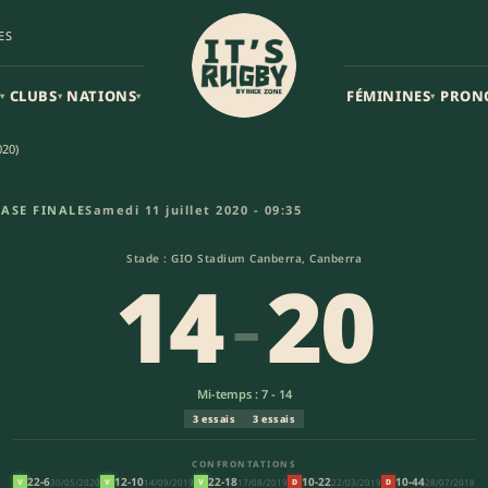
ES
CLUBS
NATIONS
FÉMININES
PRON
▾
▾
▾
▾
020)
rne Storm XIII (14-20) | NRL X
ASE FINALE
Samedi 11 juillet 2020 - 09:35
Stade : GIO Stadium Canberra, Canberra
14
-
20
Mi-temps : 7 - 14
3 essais
3 essais
CONFRONTATIONS
22-6
12-10
22-18
10-22
10-44
30/05/2020
14/09/2019
17/08/2019
22/03/2019
28/07/2018
V
V
V
D
D