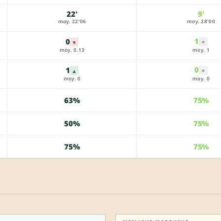
22'
9'
moy. 22'06
moy. 28'00
1
0
▼
=
moy. 0.13
moy. 1
0
1
▲
=
moy. 0
moy. 0
63%
75%
50%
75%
75%
75%