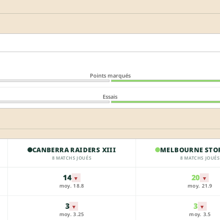
Points marqués
Essais
CANBERRA RAIDERS XIII
MELBOURNE STOR
8 MATCHS JOUÉS
8 MATCHS JOUÉS
14
20
▼
▼
moy. 18.8
moy. 21.9
3
3
▼
▼
moy. 3.25
moy. 3.5