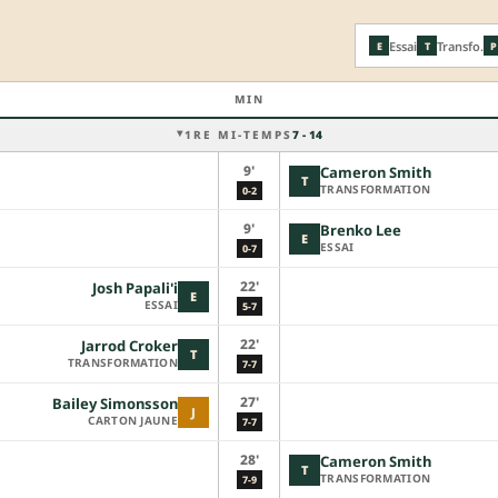
Essai
Transfo.
E
T
P
MIN
1RE MI-TEMPS
7 - 14
9'
Cameron Smith
T
TRANSFORMATION
0-2
9'
Brenko Lee
E
ESSAI
0-7
22'
Josh Papali'i
E
ESSAI
5-7
22'
Jarrod Croker
T
TRANSFORMATION
7-7
27'
Bailey Simonsson
J
CARTON JAUNE
7-7
28'
Cameron Smith
T
TRANSFORMATION
7-9