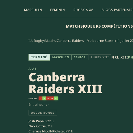
MASCULIN
FÉMININ
RUGBY À XV
BLOGS PARTENAIR
MATCHS
JOUEURS
COMPÉTITIONS
It's Rugby
›
Matchs
›
Canberra Raiders - Melbourne Storm (11 juillet 2
Canberra Raiders XIII - Melbou
TERMINÉ
NRL XIII
PH
MASCULIN
SENIOR
RUGBY XIII
AUS
Canberra
Raiders XIII
FORME
D
V
D
D
V
Entraineur : -
AUCUN BONUS
Josh Papali'i
22' E
Nick Cotric
67' E
Charnze Nicoll-Klokstad
79' E