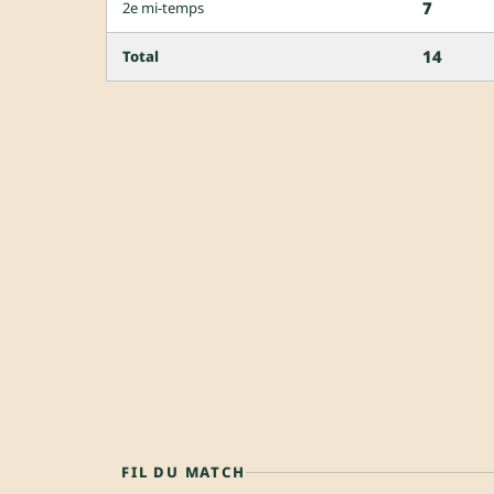
7
2e mi-temps
14
Total
FIL DU MATCH