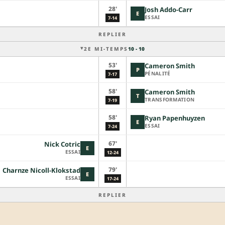
28'
Josh Addo-Carr
E
ESSAI
7-14
REPLIER
2E MI-TEMPS
10 - 10
53'
Cameron Smith
P
PÉNALITÉ
7-17
58'
Cameron Smith
T
TRANSFORMATION
7-19
58'
Ryan Papenhuyzen
E
ESSAI
7-24
67'
Nick Cotric
E
ESSAI
12-24
79'
Charnze Nicoll-Klokstad
E
ESSAI
17-24
REPLIER