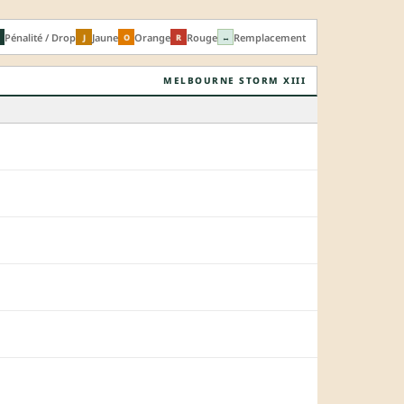
Pénalité / Drop
Jaune
Orange
Rouge
Remplacement
J
O
R
↔
MELBOURNE STORM XIII