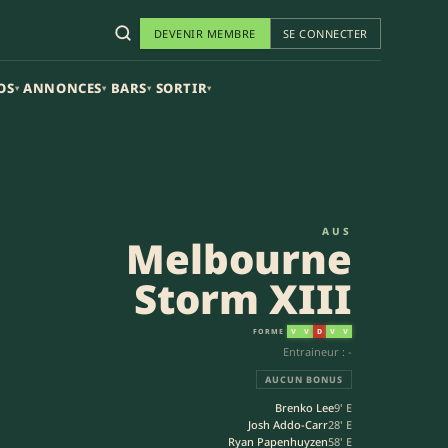
DEVENIR MEMBRE
SE CONNECTER
OS
ANNONCES
BARS
SORTIR
▾
▾
▾
▾
III
AUS
Melbourne
Storm XIII
FORME
V
V
D
V
V
Entraineur : -
AUCUN BONUS
Brenko Lee
9' E
Josh Addo-Carr
28' E
Ryan Papenhuyzen
58' E