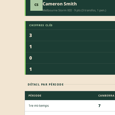
Cameron Smith
CS
Melbourne Storm XIII · 9 pts (3 transfos, 1 pen.)
CHIFFRES CLÉS
3
1
0
1
DÉTAIL PAR PÉRIODE
PÉRIODE
CANBERRA 
7
1re mi-temps