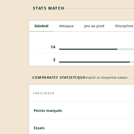
STATS MATCH
Général
Attaque
Jeu au pied
Discipline
14
3
COMPARATIF STATISTIQUE
match vs moyenne saison
INDICATEUR
Points marqués
Essais