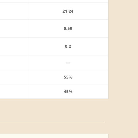
21'24
0.59
0.2
—
55%
45%