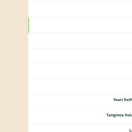
Youri De
Tanginoa Hal
L