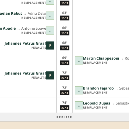
↔
REMPLACEMENT
16-13
63'
aëlan Rabut
→︎
Adriu Delai
↔
REMPLACEMENT
16-13
66'
in Abadie
→︎
Antoine Soave
↔
REMPLACEMENT
16-13
68'
Johannes Petrus Graaf
P
PÉNALITÉ
19-13
69'
Martin Chiappesoni
→︎
R
↔
REMPLACEMENT
19-13
72'
Johannes Petrus Graaf
P
PÉNALITÉ
22-13
72'
Brandon Fajardo
→︎
Sebas
↔
REMPLACEMENT
22-13
74'
Léopold Dupas
→︎
Sébasti
↔
REMPLACEMENT
22-13
REPLIER