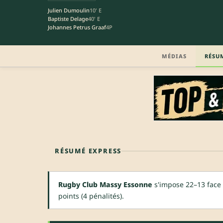
Julien Dumoulin
10' E
Baptiste Delage
40' E
Johannes Petrus Graaf
4P
MÉDIAS
RÉSU
RÉSUMÉ EXPRESS
Rugby Club Massy Essonne
s'impose 22–13 face 
points (4 pénalités).