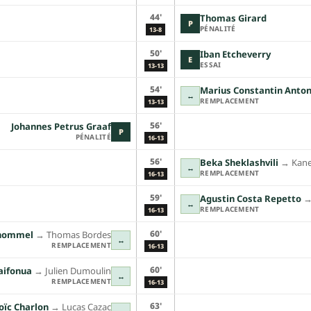
44'
Thomas Girard
P
PÉNALITÉ
13-8
50'
Iban Etcheverry
E
ESSAI
13-13
54'
Marius Constantin Anto
↔
REMPLACEMENT
13-13
56'
Johannes Petrus Graaf
P
PÉNALITÉ
16-13
56'
Beka Sheklashvili
→︎
Kan
↔
REMPLACEMENT
16-13
59'
Agustin Costa Repetto
→
↔
REMPLACEMENT
16-13
60'
lhommel
→︎
Thomas Bordes
↔
REMPLACEMENT
16-13
60'
aifonua
→︎
Julien Dumoulin
↔
REMPLACEMENT
16-13
63'
oïc Charlon
→︎
Lucas Cazac