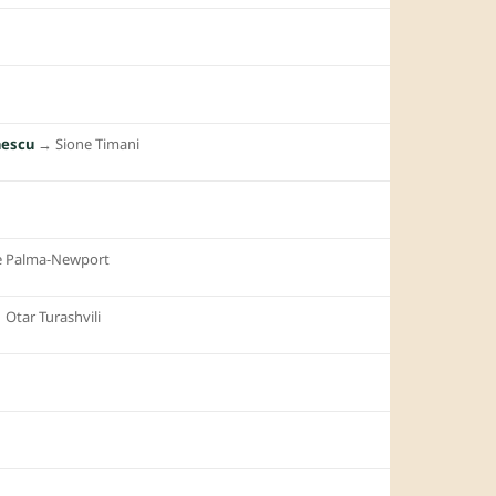
nescu
→︎
Sione Timani
e Palma-Newport
︎
Otar Turashvili