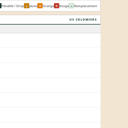
Pénalité / Drop
Jaune
Orange
Rouge
Remplacement
J
O
R
↔
US COLOMIERS