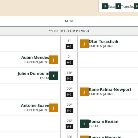
Essai
Transfo.
E
T
P
MIN
1RE MI-TEMPS
13 - 5
1'
Otar Turashvili
J
CARTON JAUNE
0-0
2'
Aubin Mendes
J
CARTON JAUNE
0-0
10'
Julien Dumoulin
E
ESSAI
5-0
22'
Kane Palma-Newport
J
CARTON JAUNE
5-0
22'
Antoine Soave
J
CARTON JAUNE
5-0
26'
Romain Bezian
E
ESSAI
5-5
33'
Romain Mémain