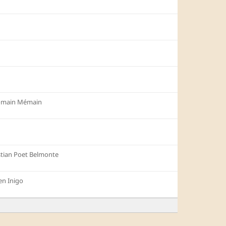
omain Mémain
tian Poet Belmonte
en Inigo