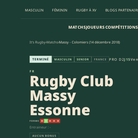
MASCULIN
FÉMININ
RUGBY À XV
BLOGS PARTENAIR
MATCHS
JOUEURS
COMPÉTITIONS
It's Rugby
›
Matchs
›
Massy - Colomiers (14 décembre 2018)
Rugby Club Massy Essonne - US
TERMINÉ
PRO D2
J15
Ven
MASCULIN
SENIOR
FRANCE
FR
Rugby Club
Massy
Essonne
FORME
D
V
D
D
D
Entraineur : -
AUCUN BONUS