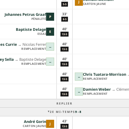
J
CARTON JAUNE
5-5
33'
Johannes Petrus Graaf
P
PÉNALITÉ
8-5
40'
Baptiste Delage
E
ESSAI
13-5
40'
es Currie
→︎
Nicolas Ferrer
↔
REMPLACEMENT
13-5
40'
ey Sella
→︎
Baptiste Delage
↔
REMPLACEMENT
13-5
40'
Chris Tuatara-Morrison
→
↔
REMPLACEMENT
13-5
40'
Damien Weber
→︎
Clémen
↔
REMPLACEMENT
13-5
REPLIER
2E MI-TEMPS
9 - 8
43'
André Gorin
J
CARTON JAUNE
13-5