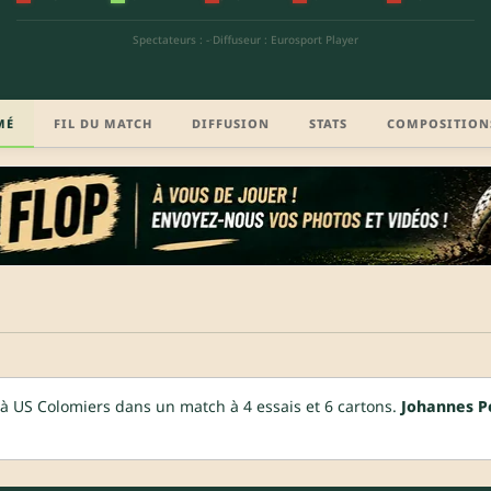
Spectateurs : -
·
Diffuseur : Eurosport Player
MÉ
FIL DU MATCH
DIFFUSION
STATS
COMPOSITION
à US Colomiers dans un match à 4 essais et 6 cartons.
Johannes P