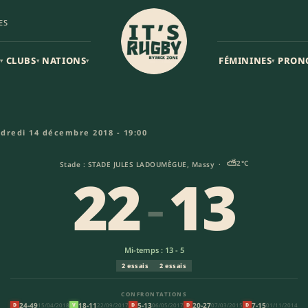
ES
CLUBS
NATIONS
FÉMININES
PRON
▾
▾
▾
▾
 Colomiers (22-13) | Pro D2
dredi 14 décembre 2018 - 19:00
⛅
2°C
Stade : STADE JULES LADOUMÈGUE, Massy ·
22
-
13
Mi-temps : 13 - 5
2 essais
2 essais
CONFRONTATIONS
24-49
18-11
5-13
20-27
7-15
15/04/2018
22/09/2017
06/05/2017
07/03/2015
01/11/2014
D
V
D
D
D