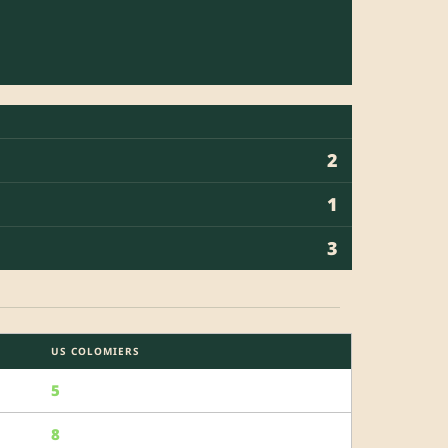
2
1
3
US COLOMIERS
5
8