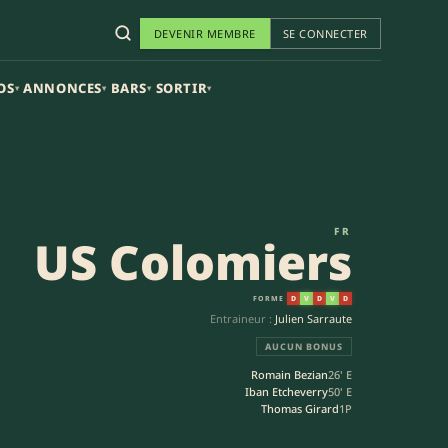
DEVENIR MEMBRE
SE CONNECTER
OS
ANNONCES
BARS
SORTIR
▾
▾
▾
▾
FR
US Colomiers
FORME
D
V
D
V
D
Entraineur :
Julien Sarraute
AUCUN BONUS
Romain Bezian
26' E
Iban Etcheverry
50' E
Thomas Girard
1P