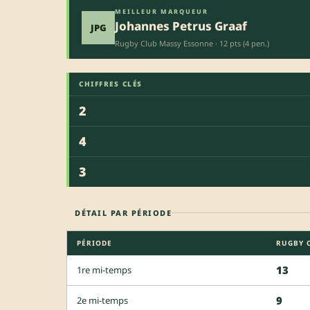
MEILLEUR MARQUEUR
Johannes Petrus Graaf
JPG
Rugby Club Massy Essonne · 12 pts (4 pen.)
CHIFFRES CLÉS
2
4
3
DÉTAIL PAR PÉRIODE
PÉRIODE
RUGBY 
13
1re mi-temps
9
2e mi-temps