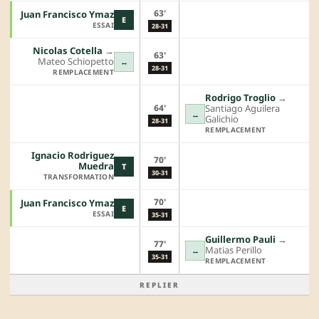
63'
Juan Francisco Ymaz
E
ESSAI
28-31
Nicolas Cotella
→︎
63'
Mateo Schiopetto
↔
28-31
REMPLACEMENT
Rodrigo Troglio
→︎
64'
Santiago Aguilera
↔
Galichio
28-31
REMPLACEMENT
Ignacio Rodriguez
70'
Muedra
T
30-31
TRANSFORMATION
70'
Juan Francisco Ymaz
E
ESSAI
35-31
Guillermo Pauli
→︎
77'
Matias Perillo
↔
35-31
REMPLACEMENT
REPLIER