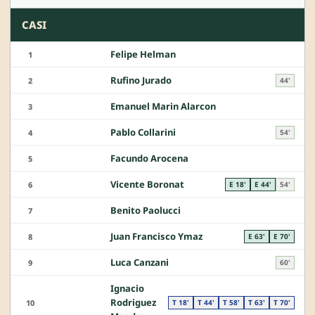
CASI
Felipe Helman
1
Rufino Jurado
2
44'
Emanuel Marin Alarcon
3
Pablo Collarini
4
54'
Facundo Arocena
5
Vicente Boronat
6
E 18'
E 44'
54'
Benito Paolucci
7
Juan Francisco Ymaz
8
E 63'
E 70'
Luca Canzani
9
60'
Ignacio
Rodriguez
10
T 18'
T 44'
T 58'
T 63'
T 70'