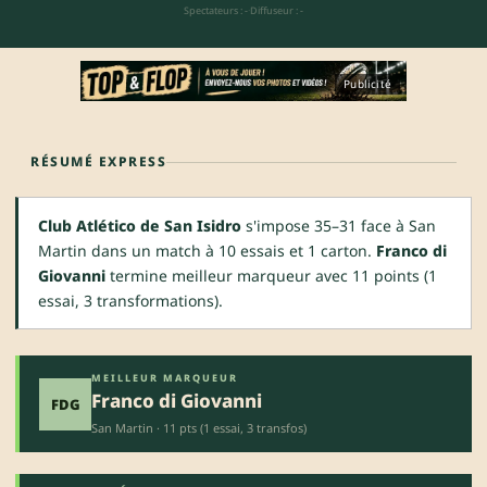
Spectateurs : -
·
Diffuseur : -
Publicité
RÉSUMÉ EXPRESS
Club Atlético de San Isidro
s'impose 35–31 face à San
Martin dans un match à 10 essais et 1 carton.
Franco di
Giovanni
termine meilleur marqueur avec 11 points (1
essai, 3 transformations).
MEILLEUR MARQUEUR
Franco di Giovanni
FDG
San Martin · 11 pts (1 essai, 3 transfos)