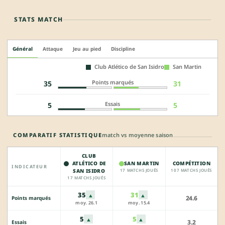
STATS MATCH
Général
Attaque
Jeu au pied
Discipline
Club Atlético de San Isidro
San Martin
Points marqués
35
31
Essais
5
5
COMPARATIF STATISTIQUE
match vs moyenne saison
CLUB
ATLÉTICO DE
SAN MARTIN
COMPÉTITION
INDICATEUR
SAN ISIDRO
17 MATCHS JOUÉS
107 MATCHS JOUÉS
17 MATCHS JOUÉS
35
31
▲
▲
24.6
Points marqués
moy. 26.1
moy. 15.4
5
5
▲
▲
3.2
Essais