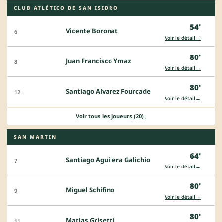
CLUB ATLÉTICO DE SAN ISIDRO
54'
Vicente Boronat
6
→
Voir le détail
80'
Juan Francisco Ymaz
8
→
Voir le détail
80'
Santiago Alvarez Fourcade
12
→
Voir le détail
Voir tous les joueurs (20)
↓
SAN MARTIN
64'
Santiago Aguilera Galichio
7
→
Voir le détail
80'
Miguel Schifino
9
→
Voir le détail
80'
Matias Grisetti
11