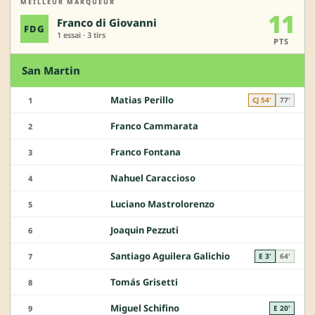
MEILLEUR MARQUEUR
11
Franco di Giovanni
FDG
1 essai · 3 tirs
PTS
San Martin
Matias Perillo
1
CJ 54'
77'
Franco Cammarata
2
Franco Fontana
3
Nahuel Caraccioso
4
Luciano Mastrolorenzo
5
Joaquin Pezzuti
6
Santiago Aguilera Galichio
7
E 3'
64'
Tomás Grisetti
8
Miguel Schifino
9
E 20'