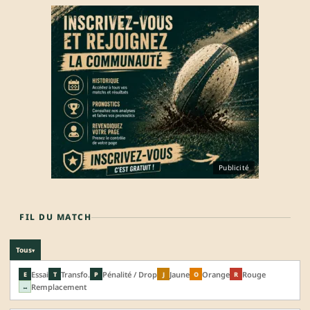
Publicité
FIL DU MATCH
Tous
▾
Essai
Transfo.
Pénalité / Drop
Jaune
Orange
Rouge
E
T
P
J
O
R
Remplacement
↔