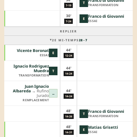
Franco di Giovanni
T
TRANSFORMATION
7-19
30'
Franco di Giovanni
E
ESSAI
7-24
REPLIER
2E MI-TEMPS
28 - 7
44'
Vicente Boronat
E
ESSAI
12-24
Ignacio Rodriguez
44'
Muedra
T
14-24
TRANSFORMATION
Juan Ignacio
44'
Albareda
→︎
Rufino
↔
Jurado
14-24
REMPLACEMENT
48'
Franco di Giovanni
T
TRANSFORMATION
14-26
48'
Matias Grisetti
E
ESSAI
14-31