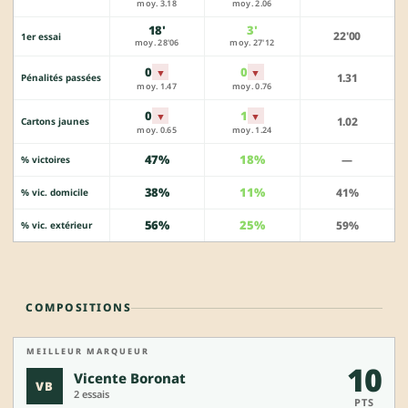
moy. 3.18
moy. 2.06
18'
3'
22'00
1er essai
moy. 28'06
moy. 27'12
0
0
▼
▼
1.31
Pénalités passées
moy. 1.47
moy. 0.76
0
1
▼
▼
1.02
Cartons jaunes
moy. 0.65
moy. 1.24
47%
18%
—
% victoires
38%
11%
41%
% vic. domicile
56%
25%
59%
% vic. extérieur
COMPOSITIONS
MEILLEUR MARQUEUR
10
Vicente Boronat
VB
2 essais
PTS