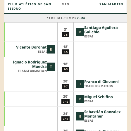
CLUB ATLÉTICO DE SAN
MIN
SAN MARTIN
ISIDRO
1RE MI-TEMPS
7 - 24
Santiago Aguilera
3'
Galichio
E
0-5
ESSAI
18'
Vicente Boronat
E
ESSAI
5-5
Ignacio Rodriguez
18'
Muedra
T
7-5
TRANSFORMATION
20'
Franco di Giovanni
T
TRANSFORMATION
7-7
20'
Miguel Schifino
E
ESSAI
7-12
Sebastián Gonzalez
24'
Montaner
E
7-17
ESSAI
30'