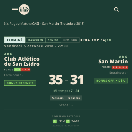
It's Rugby
›
Matchs
›
CASI - San Martin (5 octobre 2018)
Club Atlético de San Isidro - 
TERMINÉ
URBA TOP 14
J18
MASCULIN
SENIOR
HEM. SUD
Vendredi 5 octobre 2018 - 22:00
ARG
ARG
Club Atlético
San Martin
de San Isidro
FORME
D
D
D
D
D
FORME
V
V
D
D
D
35
-
31
Entraineur : -
Entraineur : -
BONUS OFF. + DÉF.
BONUS OFFENSIF
Mi-temps : 7 - 24
5 essais
5 essais
Stade : -
CONFRONTATIONS
31-8
24-18
V
V
22/06/2018
23/05/2014