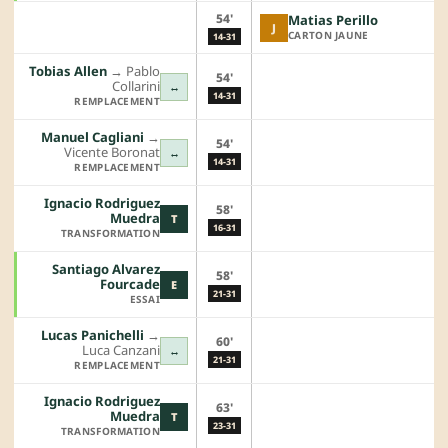
54'
Matias Perillo
J
CARTON JAUNE
14-31
Tobias Allen
→︎
Pablo
54'
Collarini
↔
14-31
REMPLACEMENT
Manuel Cagliani
→︎
54'
Vicente Boronat
↔
14-31
REMPLACEMENT
Ignacio Rodriguez
58'
Muedra
T
16-31
TRANSFORMATION
Santiago Alvarez
58'
Fourcade
E
21-31
ESSAI
Lucas Panichelli
→︎
60'
Luca Canzani
↔
21-31
REMPLACEMENT
Ignacio Rodriguez
63'
Muedra
T
23-31
TRANSFORMATION