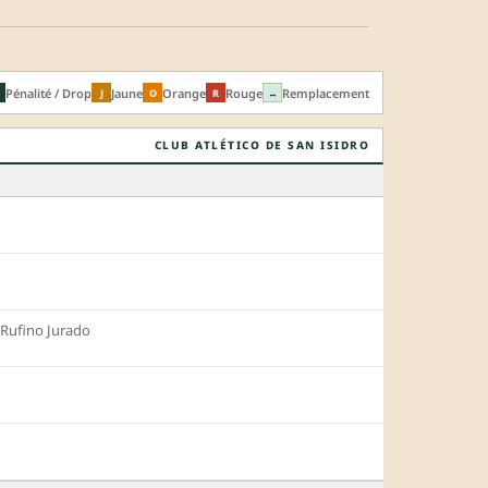
Pénalité / Drop
Jaune
Orange
Rouge
Remplacement
J
O
R
↔
CLUB ATLÉTICO DE SAN ISIDRO
Rufino Jurado