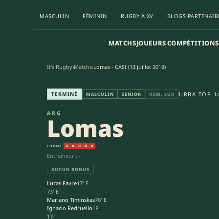
MASCULIN
FÉMININ
RUGBY À XV
BLOGS PARTENAIR
MATCHS
JOUEURS
COMPÉTITIONS
It's Rugby
›
Matchs
›
Lomas - CASI (13 juillet 2018)
Lomas - Club Atlético de San I
TERMINÉ
URBA TOP 1
MASCULIN
SENIOR
HEM. SUD
ARG
Lomas
FORME
D
D
D
D
D
Entraineur : -
AUCUN BONUS
Lucas Favre
17' E
73' E
Mariano Timinskas
76' E
Ignacio Redruello
1P
1Tr