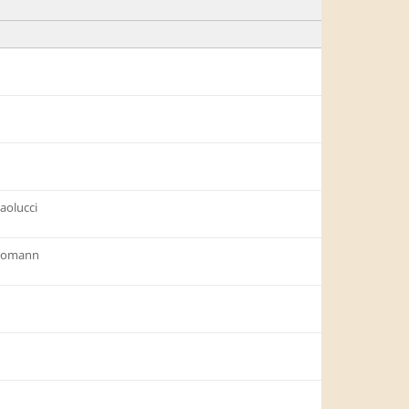
aolucci
homann