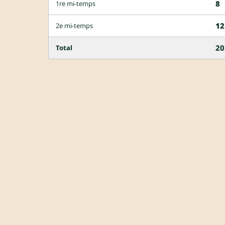
8
1re mi-temps
12
2e mi-temps
20
Total