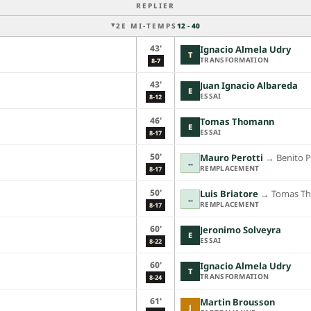
REPLIER
2E MI-TEMPS
12 - 40
43'
Ignacio Almela Udry
T
TRANSFORMATION
8-7
43'
Juan Ignacio Albareda
E
ESSAI
8-12
46'
Tomas Thomann
E
ESSAI
8-17
50'
Mauro Perotti
→︎
Benito P
↔
REMPLACEMENT
8-17
50'
Luis Briatore
→︎
Tomas T
↔
REMPLACEMENT
8-17
60'
Jeronimo Solveyra
E
ESSAI
8-22
60'
Ignacio Almela Udry
T
TRANSFORMATION
8-24
61'
Martin Brousson
J