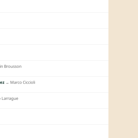
in Brousson
hez
→︎
Marco Ciccioli
o Larrague