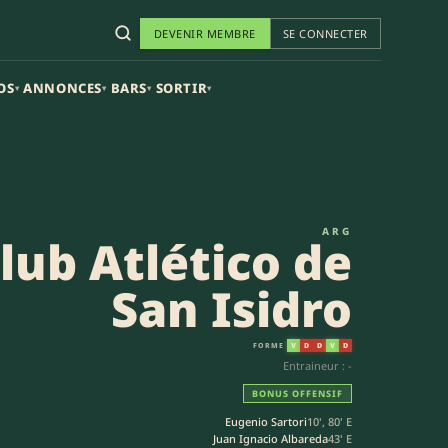
DEVENIR MEMBRE
SE CONNECTER
OS
ANNONCES
BARS
SORTIR
▾
▾
▾
▾
ARG
lub Atlético de
San Isidro
FORME
V
D
D
V
D
Entraineur : -
BONUS OFFENSIF
Eugenio Sartori
10', 80' E
Juan Ignacio Albareda
43' E