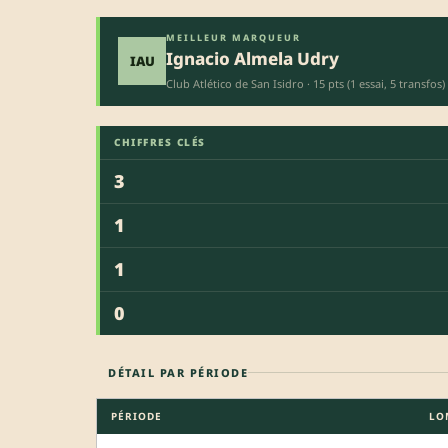
MEILLEUR MARQUEUR
Ignacio Almela Udry
IAU
Club Atlético de San Isidro · 15 pts (1 essai, 5 transfos)
CHIFFRES CLÉS
3
1
1
0
DÉTAIL PAR PÉRIODE
PÉRIODE
LO