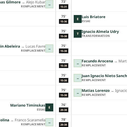
73'
as Gilmore
→︎
Alejo Kubar
↔
REMPLACEMENT
15-31
75'
Luis Briatore
E
ESSAI
15-36
75'
Ignacio Almela Udry
T
TRANSFORMATION
15-38
75'
in Abeleira
→︎
Lucas Favre
↔
REMPLACEMENT
15-38
75'
Facundo Arocena
→︎
Mart
↔
REMPLACEMENT
15-38
75'
Juan Ignacio Nieto Sanc
↔
REMPLACEMENT
15-38
75'
Matias Lorenzo
→︎
Ignaci
↔
REMPLACEMENT
15-38
76'
Mariano Timinskas
E
ESSAI
20-38
78'
olina
→︎
Franco Scaramella
↔
REMPLACEMENT
20-38