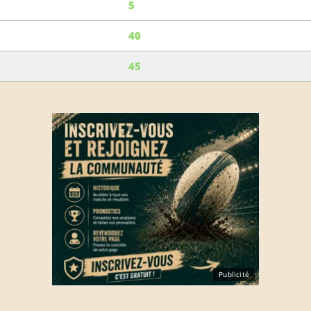
5
40
45
Publicité