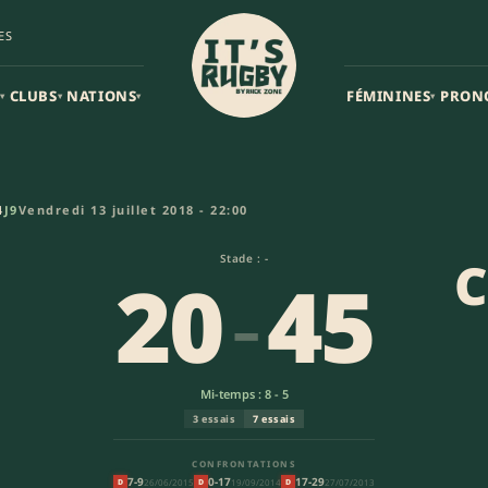
ES
CLUBS
NATIONS
FÉMININES
PRON
▾
▾
▾
▾
sidro (20-45) | URBA Top 14
4
J9
Vendredi 13 juillet 2018 - 22:00
Stade : -
C
20
-
45
Mi-temps : 8 - 5
3 essais
7 essais
CONFRONTATIONS
7-9
0-17
17-29
26/06/2015
19/09/2014
27/07/2013
D
D
D