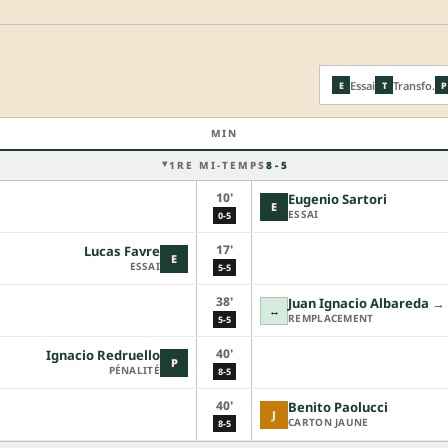
Essai
Transfo.
E
T
P
MIN
1RE MI-TEMPS
8 - 5
10'
Eugenio Sartori
E
ESSAI
0-5
17'
Lucas Favre
E
ESSAI
5-5
38'
Juan Ignacio Albareda
→︎
↔
REMPLACEMENT
5-5
40'
Ignacio Redruello
P
PÉNALITÉ
8-5
40'
Benito Paolucci
J
CARTON JAUNE
8-5