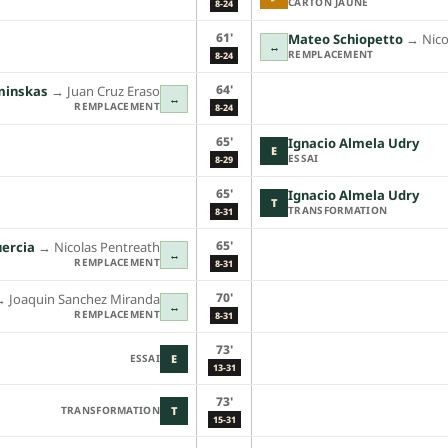
CARTON JAUNE
8-24
61'
Mateo Schiopetto
→︎
Nico
↔
REMPLACEMENT
8-24
64'
minskas
→︎
Juan Cruz Eraso
↔
REMPLACEMENT
8-24
65'
Ignacio Almela Udry
E
ESSAI
8-29
65'
Ignacio Almela Udry
T
TRANSFORMATION
8-31
65'
uercia
→︎
Nicolas Pentreath
↔
REMPLACEMENT
8-31
70'
︎
Joaquin Sanchez Miranda
↔
REMPLACEMENT
8-31
73'
ESSAI
E
13-31
73'
TRANSFORMATION
T
15-31