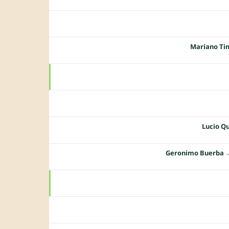
Mariano Ti
Lucio Q
Geronimo Buerba
→