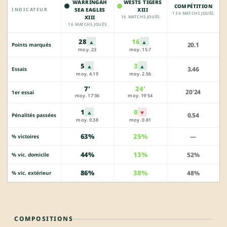
WARRINGAH
WESTS TIGERS
COMPÉTITION
INDICATEUR
SEA EAGLES
XIII
134 MATCHS JOUÉS
XIII
16 MATCHS JOUÉS
16 MATCHS JOUÉS
28
16
▲
▲
20.1
Points marqués
moy. 23
moy. 15.7
5
3
▲
▲
3.46
Essais
moy. 4.19
moy. 2.56
7'
24'
20'24
1er essai
moy. 17'36
moy. 19'54
1
0
▲
▼
0.54
Pénalités passées
moy. 0.38
moy. 0.81
63%
25%
—
% victoires
44%
13%
52%
% vic. domicile
86%
38%
48%
% vic. extérieur
COMPOSITIONS