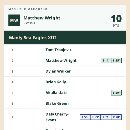
MEILLEUR MARQUEUR
10
Matthew Wright
MW
2 essais
PTS
Manly Sea Eagles XIII
Tom Trbojevic
1
Matthew Wright
2
E 11'
E 55'
Dylan Walker
3
Brian Kelly
4
Akulia Uate
5
E 59'
Blake Green
6
Daly Cherry-
7
T 55'
T 59'
T 71'
P 78'
Evans