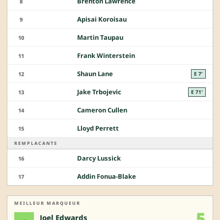
Brenton Lawrence
8
Apisai Koroisau
9
Martin Taupau
10
Frank Winterstein
11
Shaun Lane
12
E 7'
Jake Trbojevic
13
E 71'
Cameron Cullen
14
Lloyd Perrett
15
REMPLACANTS
Darcy Lussick
16
Addin Fonua-Blake
17
MEILLEUR MARQUEUR
5
Joel Edwards