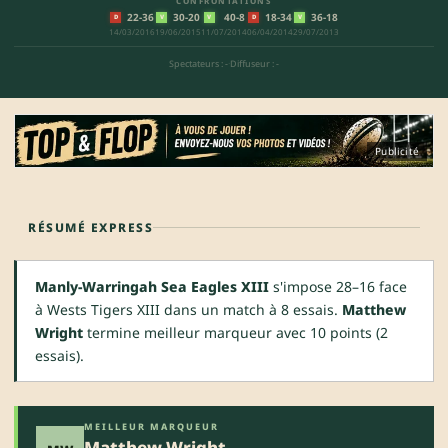
CONFRONTATIONS
22-36
30-20
40-8
18-34
36-18
D
V
V
D
V
14/03/2016
19/06/2015
11/07/2014
06/04/2014
29/07/2013
Spectateurs : -
·
Diffuseur : -
Publicité
RÉSUMÉ EXPRESS
Manly-Warringah Sea Eagles XIII
s'impose 28–16 face
à Wests Tigers XIII dans un match à 8 essais.
Matthew
Wright
termine meilleur marqueur avec 10 points (2
essais).
MEILLEUR MARQUEUR
Matthew Wright