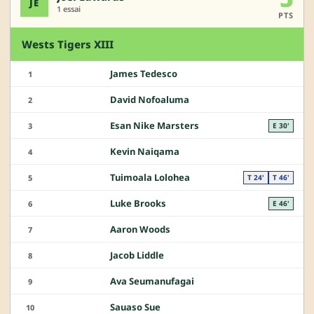
JE
1 essai
PTS
Wests Tigers XIII
James Tedesco
1
David Nofoaluma
2
Esan Nike Marsters
3
E 30'
Kevin Naiqama
4
Tuimoala Lolohea
5
T 24'
T 46'
Luke Brooks
6
E 46'
Aaron Woods
7
Jacob Liddle
8
Ava Seumanufagai
9
Sauaso Sue
10