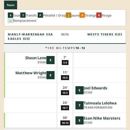
Tous
▾
Essai
Transfo.
Pénalité / Drop
Jaune
Orange
Rouge
E
T
P
J
O
R
Remplacement
↔
MANLY-WARRINGAH SEA
MIN
WESTS TIGERS XIII
EAGLES XIII
1RE MI-TEMPS
10 - 12
7'
Shaun Lane
E
ESSAI
5-0
11'
Matthew Wright
E
ESSAI
10-0
24'
Joel Edwards
E
ESSAI
10-5
24'
Tuimoala Lolohea
T
TRANSFORMATION
10-7
30'
Esan Nike Marsters
E
ESSAI
10-12