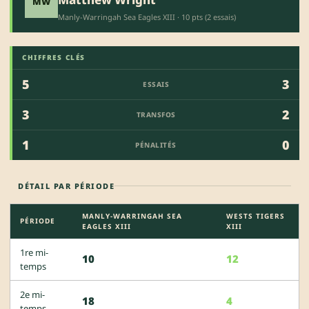
MW
Manly-Warringah Sea Eagles XIII · 10 pts (2 essais)
CHIFFRES CLÉS
5
3
ESSAIS
3
2
TRANSFOS
1
0
PÉNALITÉS
DÉTAIL PAR PÉRIODE
MANLY-WARRINGAH SEA
WESTS TIGERS
PÉRIODE
EAGLES XIII
XIII
1re mi-
10
12
temps
2e mi-
18
4
temps