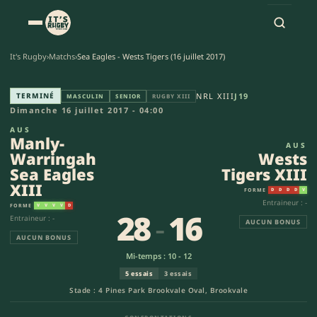
It's Rugby
›
Matchs
›
Sea Eagles - Wests Tigers (16 juillet 2017)
Manly-Warringah Sea Eagles XII
TERMINÉ
NRL XIII
J19
MASCULIN
SENIOR
RUGBY XIII
Dimanche 16 juillet 2017 - 04:00
AUS
Manly-
AUS
Warringah
Wests
Sea Eagles
Tigers XIII
XIII
FORME
D
D
D
D
V
Entraineur : -
FORME
V
V
V
V
D
28
-
16
Entraineur : -
AUCUN BONUS
AUCUN BONUS
Mi-temps : 10 - 12
5 essais
3 essais
Stade : 4 Pines Park Brookvale Oval, Brookvale