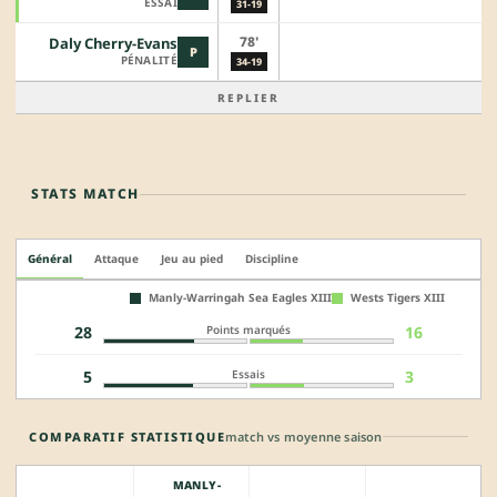
ESSAI
31-19
78'
Daly Cherry-Evans
P
PÉNALITÉ
34-19
REPLIER
STATS MATCH
Général
Attaque
Jeu au pied
Discipline
Manly-Warringah Sea Eagles XIII
Wests Tigers XIII
Points marqués
28
16
Essais
5
3
COMPARATIF STATISTIQUE
match vs moyenne saison
MANLY-