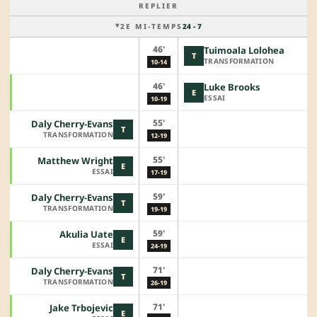
REPLIER
2E MI-TEMPS
24 - 7
46'
Tuimoala Lolohea
T
TRANSFORMATION
10-14
46'
Luke Brooks
E
ESSAI
10-19
55'
Daly Cherry-Evans
T
TRANSFORMATION
12-19
55'
Matthew Wright
E
ESSAI
17-19
59'
Daly Cherry-Evans
T
TRANSFORMATION
19-19
59'
Akulia Uate
E
ESSAI
24-19
71'
Daly Cherry-Evans
T
TRANSFORMATION
26-19
71'
Jake Trbojevic
E