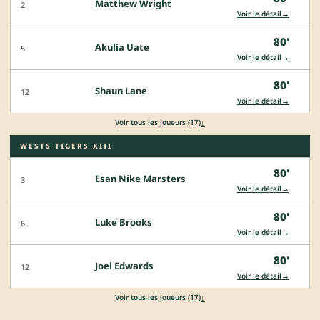
Matthew Wright
2
→
Voir le détail
80'
Akulia Uate
5
→
Voir le détail
80'
Shaun Lane
12
→
Voir le détail
↓
Voir tous les joueurs (17)
WESTS TIGERS XIII
80'
Esan Nike Marsters
3
→
Voir le détail
80'
Luke Brooks
6
→
Voir le détail
80'
Joel Edwards
12
→
Voir le détail
↓
Voir tous les joueurs (17)