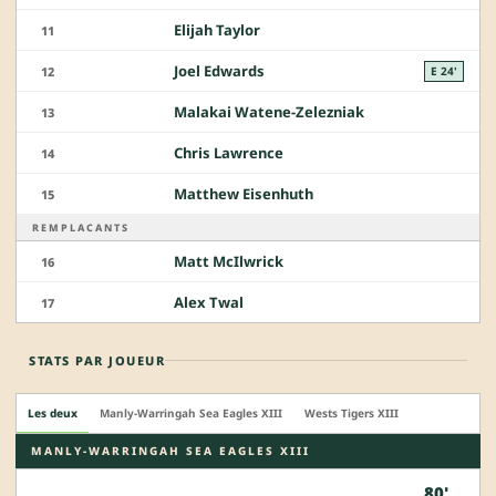
Elijah Taylor
11
Joel Edwards
12
E 24'
Malakai Watene-Zelezniak
13
Chris Lawrence
14
Matthew Eisenhuth
15
REMPLACANTS
Matt McIlwrick
16
Alex Twal
17
STATS PAR JOUEUR
Les deux
Manly-Warringah Sea Eagles XIII
Wests Tigers XIII
MANLY-WARRINGAH SEA EAGLES XIII
80'