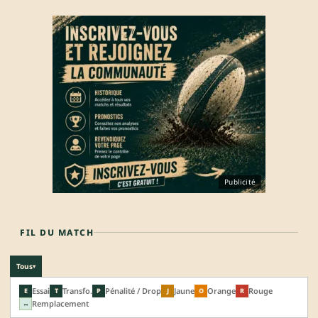
Publicité
FIL DU MATCH
Tous
▾
Essai
Transfo.
Pénalité / Drop
Jaune
Orange
Rouge
E
T
P
J
O
R
Remplacement
↔