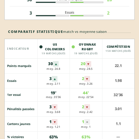
Essais
3
2
COMPARATIF STATISTIQUE
match vs moyenne saison
US
OYONNAX
COMPÉTITION
INDICATEUR
COLOMIERS
RUGBY
158 MATCHS JOUÉS
19 MATCHS JOUÉS
19 MATCHS JOUÉS
30
20
▲
▼
22.1
Points marqués
moy. 24.8
moy. 28.5
3
2
▲
▼
1.98
Essais
moy. 2.11
moy. 3.26
19'
44'
32'36
1er essai
moy. 35'36
moy. 22'54
3
2
▼
▼
3.01
Pénalités passées
moy. 3.68
moy. 2.42
1
1
▼
=
1.1
Cartons jaunes
moy. 1.21
moy. 1
63%
63%
—
% victoires