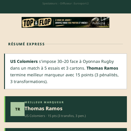
Spectateurs : -
·
Diffuseur : Eurosport 2
Publicité
RÉSUMÉ EXPRESS
US Colomiers
s'impose 30–20 face à Oyonnax Rugby
dans un match à 5 essais et 3 cartons.
Thomas Ramos
termine meilleur marqueur avec 15 points (3 pénalités,
3 transformations).
MEILLEUR MARQUEUR
Thomas Ramos
TR
US Colomiers · 15 pts (3 transfos, 3 pen.)