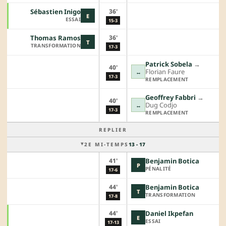
36'
Sébastien Inigo
E
ESSAI
15-3
36'
Thomas Ramos
T
TRANSFORMATION
17-3
Patrick Sobela
→︎
40'
Florian Faure
↔
17-3
REMPLACEMENT
Geoffrey Fabbri
→︎
40'
Dug Codjo
↔
17-3
REMPLACEMENT
REPLIER
2E MI-TEMPS
13 - 17
41'
Benjamin Botica
P
PÉNALITÉ
17-6
44'
Benjamin Botica
T
TRANSFORMATION
17-8
44'
Daniel Ikpefan
E
ESSAI
17-13