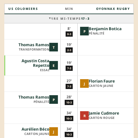
US COLOMIERS
MIN
OYONNAX RUGBY
1RE MI-TEMPS
17 - 3
8'
Benjamin Botica
P
PÉNALITÉ
0-3
19'
Thomas Ramos
T
TRANSFORMATION
2-3
Agustin Costa
19'
Repetto
E
7-3
ESSAI
27'
Florian Faure
J
CARTON JAUNE
7-3
28'
Thomas Ramos
P
PÉNALITÉ
10-3
34'
Jamie Cudmore
R
CARTON ROUGE
10-3
34'
Aurélien Béco
J
CARTON JAUNE
10-3