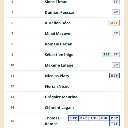
Sione Timani
4
58'
Damian Panizzo
5
78'
Aurélien Béco
6
CJ 34'
Mihai Macovei
7
58'
Romain Bezian
8
Sébastien Inigo
9
E 36'
67'
Maxime Lafage
10
72'
Nicolas Plazy
11
E 73'
Florian Nicot
12
Grégoire Maurino
13
Clément Lagain
14
Thomas
T 19'
P 28'
T 36'
P 58'
P 67'
15
Ramos
T 73'