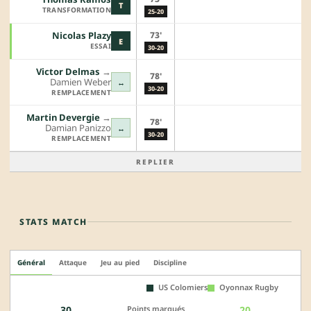
T
TRANSFORMATION
25-20
73'
Nicolas Plazy
E
ESSAI
30-20
Victor Delmas
→︎
78'
Damien Weber
↔
30-20
REMPLACEMENT
Martin Devergie
→︎
78'
Damian Panizzo
↔
30-20
REMPLACEMENT
REPLIER
STATS MATCH
Général
Attaque
Jeu au pied
Discipline
US Colomiers
Oyonnax Rugby
Points marqués
30
20