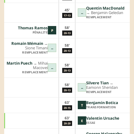
Quentin MacDonald
45'
→︎
Benjamin Geledan
↔
17-13
REMPLACEMENT
58'
Thomas Ramos
P
PÉNALITÉ
20-13
Romain Mémain
→︎
58'
Sione Timani
↔
20-13
REMPLACEMENT
Martin Puech
→︎
Mihai
58'
Macovei
↔
20-13
REMPLACEMENT
Silvere Tian
→︎
58'
Eamonn Sheridan
↔
20-13
REMPLACEMENT
63'
Benjamin Botica
T
TRANSFORMATION
20-15
63'
Valentin Ursache
E
ESSAI
20-20
George Halangahu
→︎