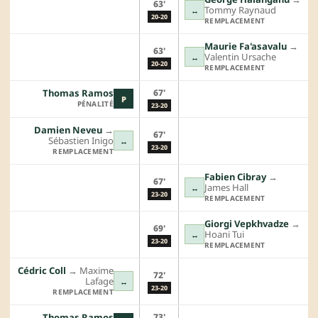
63'
Tommy Raynaud
↔
20-20
REMPLACEMENT
Maurie Fa'asavalu
→︎
63'
Valentin Ursache
↔
20-20
REMPLACEMENT
67'
Thomas Ramos
P
PÉNALITÉ
23-20
Damien Neveu
→︎
67'
Sébastien Inigo
↔
23-20
REMPLACEMENT
Fabien Cibray
→︎
67'
James Hall
↔
23-20
REMPLACEMENT
Giorgi Vepkhvadze
→︎
69'
Hoani Tui
↔
23-20
REMPLACEMENT
Cédric Coll
→︎
Maxime
72'
Lafage
↔
23-20
REMPLACEMENT
73'
Thomas Ramos