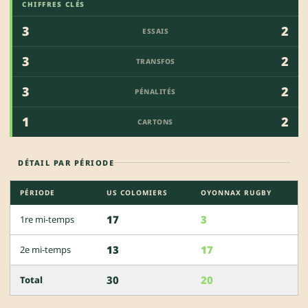
CHIFFRES CLÉS
3
2
ESSAIS
3
2
TRANSFOS
3
2
PÉNALITÉS
1
2
CARTONS
DÉTAIL PAR PÉRIODE
PÉRIODE
US COLOMIERS
OYONNAX RUGBY
17
3
1re mi-temps
13
17
2e mi-temps
30
20
Total