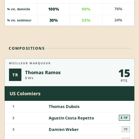
100%
90%
76%
% vic. domicile
30%
33%
24%
% vic. extérieur
COMPOSITIONS
MEILLEUR MARQUEUR
15
Thomas Ramos
TR
6 tirs
PTS
US Colomiers
Thomas Dubois
1
Agustin Costa Repetto
2
E 19'
Damien Weber
3
78'