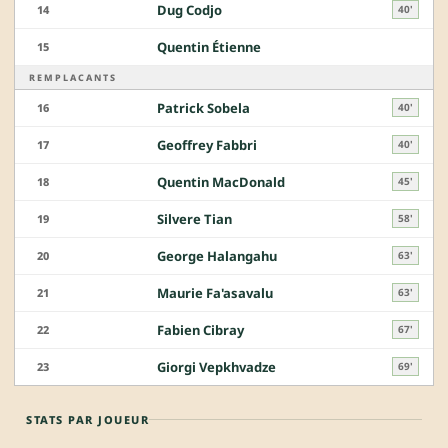
Dug Codjo
14
40'
Quentin Étienne
15
REMPLACANTS
Patrick Sobela
16
40'
Geoffrey Fabbri
17
40'
Quentin MacDonald
18
45'
Silvere Tian
19
58'
George Halangahu
20
63'
Maurie Fa'asavalu
21
63'
Fabien Cibray
22
67'
Giorgi Vepkhvadze
23
69'
STATS PAR JOUEUR