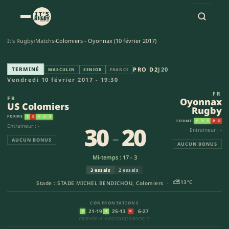
It's Rugby
›
Matchs
›
Colomiers - Oyonnax (10 février 2017)
US Colomiers - Oyonnax Rugby
TERMINÉ
PRO D2
J20
MASCULIN
SENIOR
FRANCE
Vendredi 10 février 2017 - 19:30
FR
FR
Oyonnax
US Colomiers
Rugby
FORME
V
D
V
V
V
FORME
V
V
V
D
D
30
-
20
Entraineur : -
Entraineur : -
AUCUN BONUS
AUCUN BONUS
Mi-temps : 17 - 3
3 essais
2 essais
⛅
13°C
Stade : STADE MICHEL BENDICHOU, Colomiers ·
CONFRONTATIONS
21-19
25-13
6-27
V
V
D
08/09/2016
10/02/2013
22/09/2012