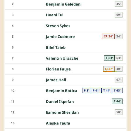
Benjamin Geledan
2
45'
Hoani Tui
3
69'
Steven Sykes
4
Jamie Cudmore
5
CR 34'
34'
Bilel Taieb
6
Valentin Ursache
7
E 63'
63'
Florian Faure
8
CJ 27'
40'
James Hall
9
67'
Benjamin Botica
10
P 8'
P 41'
T 44'
T 63'
Daniel Ikpefan
11
E 44'
Eamonn Sheridan
12
58'
Alaska Taufa
13