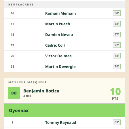
REMPLACANTS
Romain Mémain
16
58'
Martin Puech
17
58'
Damien Neveu
18
67'
Cédric Coll
19
72'
Victor Delmas
20
78'
Martin Devergie
21
78'
MEILLEUR MARQUEUR
10
Benjamin Botica
BB
4 tirs
PTS
Oyonnax
Tommy Raynaud
1
63'