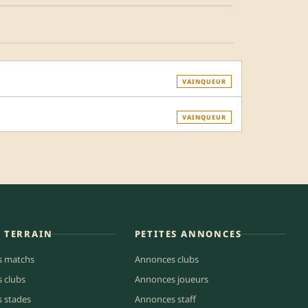
VAINQUEUR
VAINQUEUR
E TERRAIN
PETITES ANNONCES
s matchs
Annonces clubs
s clubs
Annonces joueurs
s stades
Annonces staff