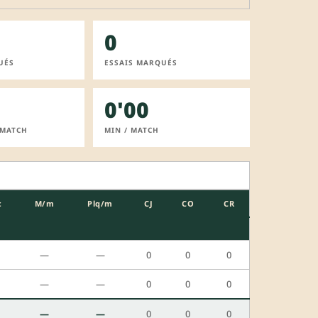
0
UÉS
ESSAIS MARQUÉS
0'00
 MATCH
MIN / MATCH
c
M/m
Plq/m
CJ
CO
CR
—
—
0
0
0
—
—
0
0
0
—
—
0
0
0