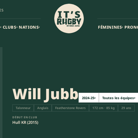
ES
CLUBS
NATIONS
FÉMININES
PRON
▾
▾
▾
▾
Will Jubb
2024-25
Toutes les équipes
▾
▾
Talonneur
Anglais
Featherstone Rovers
172 cm · 85 kg
29 ans
DÉBUT EN CLUB
Hull KR (2015)