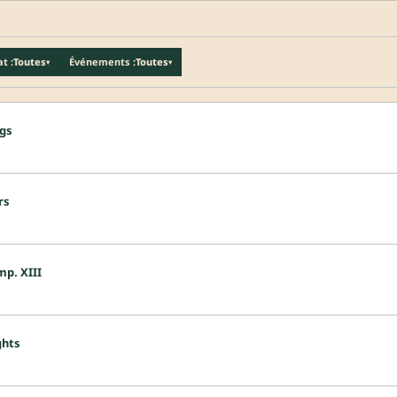
t :
Toutes
Événements :
Toutes
▾
▾
ogs
rs
mp. XIII
ghts