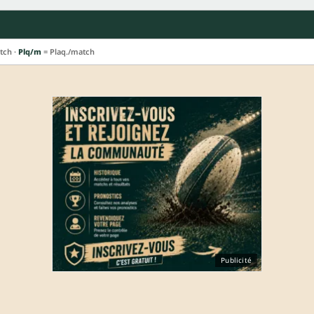
tch ·
Plq/m
= Plaq./match
Publicité