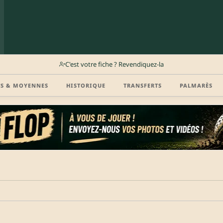
C'est votre fiche ? Revendiquez-la
TS & MOYENNES
HISTORIQUE
TRANSFERTS
PALMARÈS
r (disponibilité, agent, vidéo highlight, CV) en créant gratuitement votre compte Clu