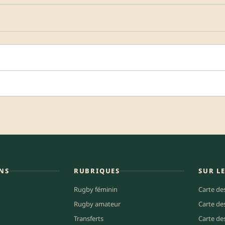
NS
RUBRIQUES
SUR L
Rugby féminin
Carte de
Rugby amateur
Carte de
Transferts
Carte de