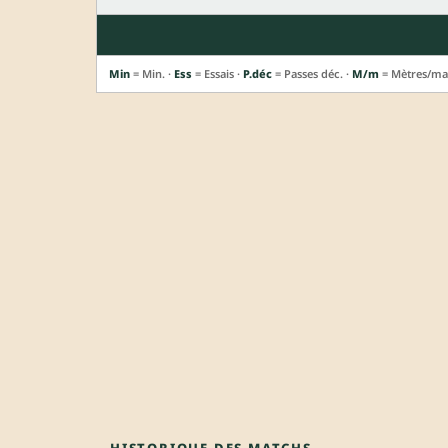
Min
= Min. ·
Ess
= Essais ·
P.déc
= Passes déc. ·
M/m
= Mètres/ma
HISTORIQUE DES MATCHS