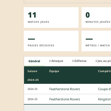
11
0
MATCHS JOUES
MINUTES JOUÉES
—
—
PASSES DÉCISIVES
MÈTRES / MATCH
Attaque
Défense
Jeu au p
Général
🔒
🔒
🔒
Saison
Équipe
Compéti
2024-25
Featherstone Rovers
Coupe d'
2024-25
Featherstone Rovers
Kingsto
2024-25