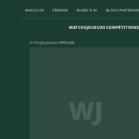
MASCULIN
FÉMININ
RUGBY À XV
BLOGS PARTENAIR
MATCHS
JOUEURS
COMPÉTITIONS
It's Rugby
›
Joueurs
›
Will Jubb
WJ