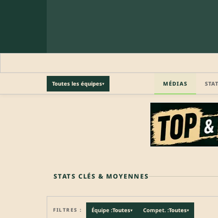
MÉDIAS
STA
Toutes les équipes
▾
🔒 PROFIL PRO
Profil pro · Réservé aux clubs
🔒
Accédez aux informations professionnelles du joueu
STATS CLÉS & MOYENNES
FILTRES :
Équipe :
Toutes
Compet. :
Toutes
▾
▾