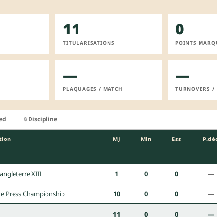
11
0
TITULARISATIONS
POINTS MARQ
—
—
PLAQUAGES / MATCH
TURNOVERS /
ied
Discipline
🔒
tion
MJ
Min
Ess
P.dé
angleterre XIII
1
0
0
—
ne Press Championship
10
0
0
—
11
0
0
—