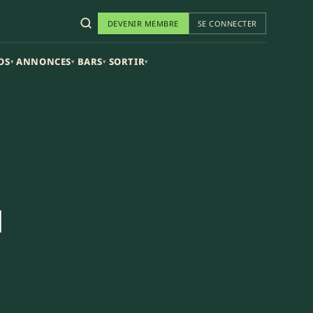
DEVENIR MEMBRE
SE CONNECTER
OS
ANNONCES
BARS
SORTIR
▾
▾
▾
▾