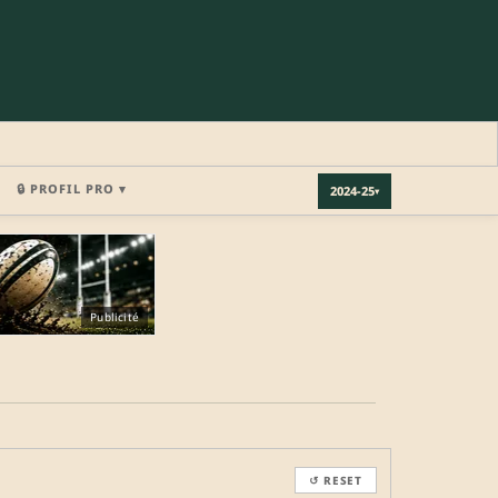
🔒 PROFIL PRO ▾
2024-25
▾
×
Publicité
REJOINDRE LA COMMUNAUTÉ
b.
↺ RESET