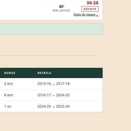
30-28
80'
DÉFAITE
MIN. JOUEES
→
Stats du joueur
DUREE
DETAILS
2 ans
2015-16 → 2017-18
8 ans
2016-17 → 2024-25
1 an
2024-25 → 2025-26