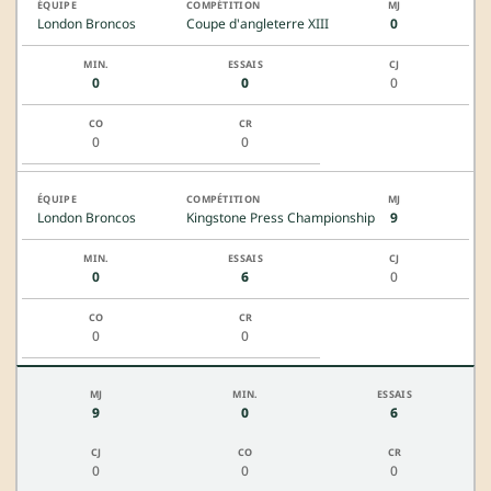
London Broncos
Coupe d'angleterre XIII
0
0
0
0
0
0
London Broncos
Kingstone Press Championship
9
0
6
0
0
0
9
0
6
0
0
0