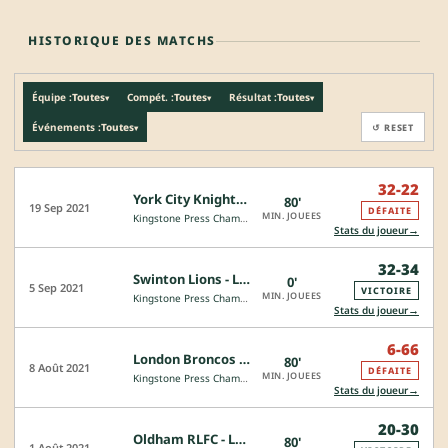
HISTORIQUE DES MATCHS
Équipe :
Toutes
Compét. :
Toutes
Résultat :
Toutes
▾
▾
▾
Événements :
Toutes
↺ RESET
▾
32-22
York City Knights - London Broncos
80'
19 Sep 2021
DÉFAITE
MIN. JOUEES
Kingstone Press Championship
→
Stats du joueur
32-34
Swinton Lions - London Broncos
0'
5 Sep 2021
VICTOIRE
MIN. JOUEES
Kingstone Press Championship
→
Stats du joueur
6-66
London Broncos - Toulouse Olymp. XIII
80'
8 Août 2021
DÉFAITE
MIN. JOUEES
Kingstone Press Championship
→
Stats du joueur
20-30
Oldham RLFC - London Broncos
80'
1 Août 2021