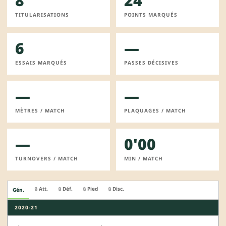
8
24
TITULARISATIONS
POINTS MARQUÉS
6
—
ESSAIS MARQUÉS
PASSES DÉCISIVES
—
—
MÈTRES / MATCH
PLAQUAGES / MATCH
—
0'00
TURNOVERS / MATCH
MIN / MATCH
Att.
Déf.
Pied
Disc.
🔒
🔒
🔒
🔒
Gén.
2020-21