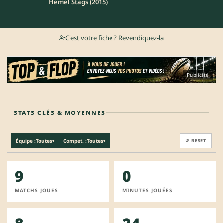
Hemel Stags (2015)
C'est votre fiche ? Revendiquez-la
Publicité
STATS CLÉS & MOYENNES
Équipe :
Toutes
Compet. :
Toutes
↺ RESET
▾
▾
9
0
MATCHS JOUES
MINUTES JOUÉES