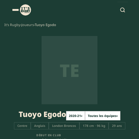
It's Rugby
›
Joueurs
›
Tuoyo Egodo
TE
Tuoyo Egodo
2020-21
Toutes les équipes
▾
▾
Centre
Anglais
London Broncos
178 cm · 96 kg
29 ans
DÉBUT EN CLUB