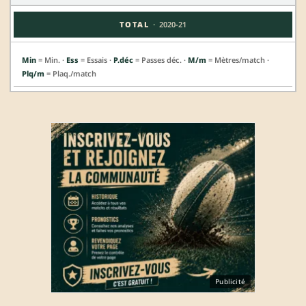
·
TOTAL
2020-21
Min
= Min. ·
Ess
= Essais ·
P.déc
= Passes déc. ·
M/m
= Mètres/match ·
Plq/m
= Plaq./match
Publicité