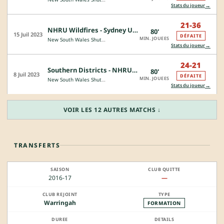
→
Stats du joueur
21-36
NHRU Wildfires - Sydney University
80'
15 Juil 2023
DÉFAITE
MIN. JOUEES
New South Wales Shute Shield
→
Stats du joueur
24-21
Southern Districts - NHRU Wildfires
80'
8 Juil 2023
DÉFAITE
MIN. JOUEES
New South Wales Shute Shield
→
Stats du joueur
VOIR LES 12 AUTRES MATCHS ↓
TRANSFERTS
2016-17
—
Warringah
FORMATION