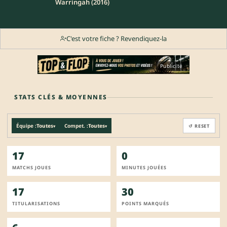
Warringah (2016)
C'est votre fiche ? Revendiquez-la
Publicité
STATS CLÉS & MOYENNES
Équipe :
Toutes
Compet. :
Toutes
↺ RESET
▾
▾
17
0
MATCHS JOUES
MINUTES JOUÉES
17
30
TITULARISATIONS
POINTS MARQUÉS