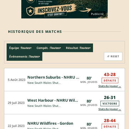
Publicité
HISTORIQUE DES MATCHS
Équipe :
Toutes
Compét. :
Toutes
Résultat :
Toutes
▾
▾
▾
Événements :
Toutes
↺ RESET
▾
43-28
Northern Suburbs - NHRU Wildfires
80'
5 Août 2023
DÉFAITE
MIN. JOUEES
New South Wales Shute Shield
→
Stats du joueur
26-31
West Harbour - NHRU Wildfires
80'
29 Juil 2023
VICTOIRE
MIN. JOUEES
New South Wales Shute Shield
→
Stats du joueur
28-44
NHRU Wildfires - Gordon
80'
22 Juil 2023
DÉFAITE
MIN. JOUEES
New South Wales Shute Shield