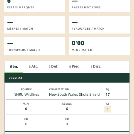
6
—
ESSAIS MARQUÉS
PASSES DÉCISIVES
—
—
MÈTRES / MATCH
PLAQUAGES / MATCH
—
0'00
TURNOVERS / MATCH
MIN / MATCH
Att.
Déf.
Pied
Disc.
Gén.
🔒
🔒
🔒
🔒
2022-23
NHRU Wildfires
New South Wales Shute Shield
17
0
6
1
0
0