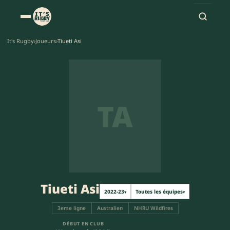
It's Rugby
›
Joueurs
›
Tiueti Asi
TA
Tiueti Asi
2022-23
Toutes les équipes
▾
▾
3eme ligne
Australien
NHRU Wildfires
DÉBUT EN CLUB