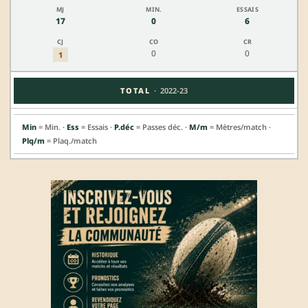
17
0
6
0
0
1
·
TOTAL
2022-23
Min
= Min. ·
Ess
= Essais ·
P.déc
= Passes déc. ·
M/m
= Mètres/match ·
Plq/m
= Plaq./match