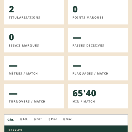
2
0
TITULARISATIONS
POINTS MARQUÉS
0
—
ESSAIS MARQUÉS
PASSES DÉCISIVES
—
—
MÈTRES / MATCH
PLAQUAGES / MATCH
—
65'40
TURNOVERS / MATCH
MIN / MATCH
Att.
Déf.
Pied
Disc.
🔒
🔒
🔒
🔒
Gén.
2022-23