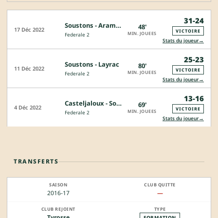
31-24
Soustons - Aramits
48'
17 Déc 2022
VICTOIRE
MIN. JOUEES
Federale 2
→
Stats du joueur
25-23
Soustons - Layrac
80'
11 Déc 2022
VICTOIRE
MIN. JOUEES
Federale 2
→
Stats du joueur
13-16
Casteljaloux - Soustons
69'
4 Déc 2022
VICTOIRE
MIN. JOUEES
Federale 2
→
Stats du joueur
TRANSFERTS
2016-17
—
Tyrosse
FORMATION