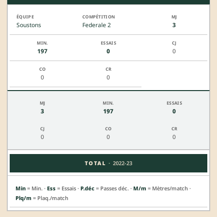
Soustons
Federale 2
3
197
0
0
0
0
3
197
0
0
0
0
·
TOTAL
2022-23
Min
= Min. ·
Ess
= Essais ·
P.déc
= Passes déc. ·
M/m
= Mètres/match ·
Plq/m
= Plaq./match