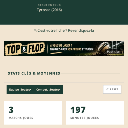
DÉBUT EN CLUB
Tyrosse (2016)
C'est votre fiche ? Revendiquez-la
Publicité
STATS CLÉS & MOYENNES
Équipe :
Toutes
Compet. :
Toutes
↺ RESET
▾
▾
3
197
MATCHS JOUES
MINUTES JOUÉES