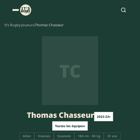
It's Rugby
›
Joueurs
›
Thomas Chasseur
TC
Thomas Chasseur
2022-23
▾
Toutes les équipes
▾
Ailier
Francais
Soustons
184 cm · 80 kg
32 ans