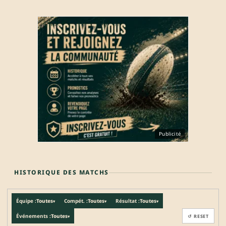
Publicité
HISTORIQUE DES MATCHS
Équipe :
Toutes
Compét. :
Toutes
Résultat :
Toutes
▾
▾
▾
Événements :
Toutes
↺ RESET
▾