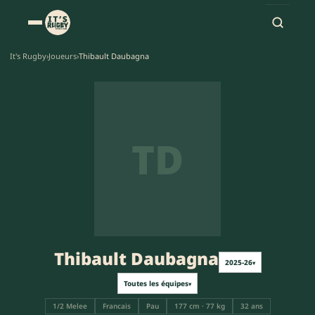
It's Rugby
›
Joueurs
›
Thibault Daubagna
TD
Thibault Daubagna
2025-26
▾
Toutes les équipes
▾
1/2 Melee
Francais
Pau
177 cm · 77 kg
32 ans