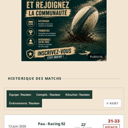
Publicité
HISTORIQUE DES MATCHS
Équipe :
Toutes
Compét. :
Toutes
Résultat :
Toutes
▾
▾
▾
Événements :
Toutes
↺ RESET
▾
31-33
Pau - Racing 92
22'
13 Juin 2026
DÉFAITE