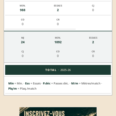
988
2
0
0
0
24
1092
2
0
0
0
·
TOTAL
2025-26
Min
= Min. ·
Ess
= Essais ·
P.déc
= Passes déc. ·
M/m
= Mètres/match ·
Plq/m
= Plaq./match