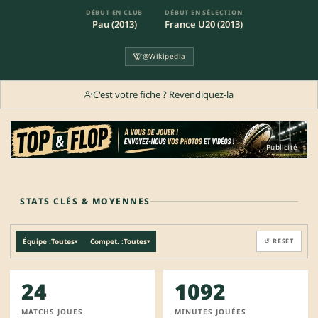
DÉBUT EN CLUB
DÉBUT EN SÉLECTION
Pau (2013)
France U20 (2013)
@Wikipedia
C'est votre fiche ? Revendiquez-la
Publicité
STATS CLÉS & MOYENNES
Équipe :
Toutes
Compet. :
Toutes
↺ RESET
▾
▾
24
1092
MATCHS JOUES
MINUTES JOUÉES