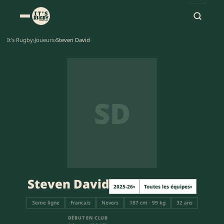
It's Rugby
›
Joueurs
›
Steven David
SD
Steven David
2025-26
Toutes les équipes
▾
▾
3eme ligne
Francais
Nevers
187 cm · 99 kg
32 ans
DÉBUT EN CLUB