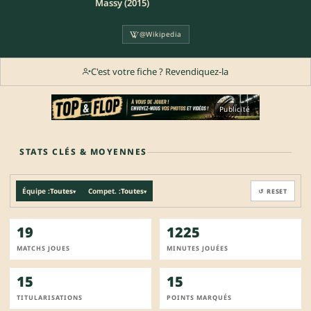
Massy (2015)
@Wikipedia
C'est votre fiche ? Revendiquez-la
Publicité
STATS CLÉS & MOYENNES
Équipe :
Toutes
Compet. :
Toutes
↺ RESET
▾
▾
19
1225
MATCHS JOUES
MINUTES JOUÉES
15
15
TITULARISATIONS
POINTS MARQUÉS