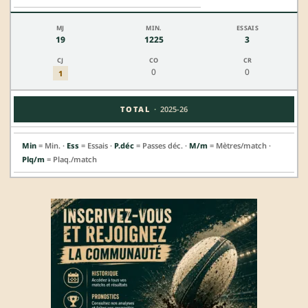
19
1225
3
0
0
1
·
TOTAL
2025-26
Min
= Min. ·
Ess
= Essais ·
P.déc
= Passes déc. ·
M/m
= Mètres/match ·
Plq/m
= Plaq./match