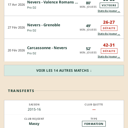
Nevers - Valence Romans Drome Rugby
80'
17 Avr 2026
VICTOIRE
MIN. JOUEES
Pro D2
→
Stats du joueur
26-27
Nevers - Grenoble
49'
27 Fév 2026
DÉFAITE
MIN. JOUEES
Pro D2
→
Stats du joueur
42-31
Carcassonne - Nevers
52'
20 Fév 2026
DÉFAITE
MIN. JOUEES
Pro D2
→
Stats du joueur
VOIR LES 14 AUTRES MATCHS ↓
TRANSFERTS
2015-16
—
Massy
FORMATION