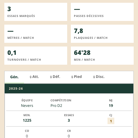
3
—
ESSAIS MARQUÉS
PASSES DÉCISIVES
—
7,8
MÈTRES / MATCH
PLAQUAGES / MATCH
0,1
64'28
TURNOVERS / MATCH
MIN / MATCH
Att.
Déf.
Pied
Disc.
Gén.
🔒
🔒
🔒
🔒
2025-26
Nevers
Pro D2
19
1225
3
1
0
0