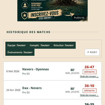
Publicité
HISTORIQUE DES MATCHS
Équipe :
Toutes
Compét. :
Toutes
Résultat :
Toutes
▾
▾
▾
Événements :
Toutes
↺ RESET
▾
26-47
Nevers - Oyonnax
80'
8 Mai 2026
DÉFAITE
MIN. JOUEES
Pro D2
→
Stats du joueur
36-10
Dax - Nevers
80'
24 Avr 2026
DÉFAITE
MIN. JOUEES
Pro D2
→
Stats du joueur
36-35