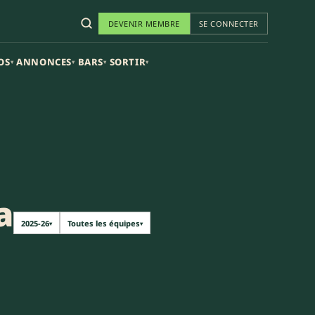
DEVENIR MEMBRE
SE CONNECTER
OS
ANNONCES
BARS
SORTIR
▾
▾
▾
▾
a
2025-26
Toutes les équipes
▾
▾