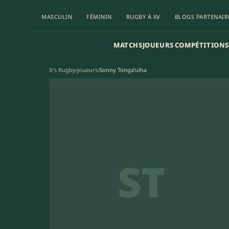
MASCULIN
FÉMININ
RUGBY À XV
BLOGS PARTENAIR
MATCHS
JOUEURS
COMPÉTITIONS
It's Rugby
›
Joueurs
›
Sonny Tonga’uiha
ST