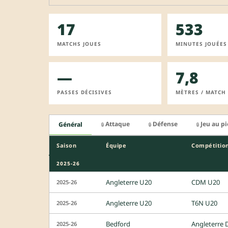
17
533
MATCHS JOUES
MINUTES JOUÉES
—
7,8
PASSES DÉCISIVES
MÈTRES / MATCH
Attaque
Défense
Jeu au p
Général
🔒
🔒
🔒
Saison
Équipe
Compétitio
2025-26
Angleterre U20
CDM U20
2025-26
Angleterre U20
T6N U20
2025-26
Bedford
Angleterre 
2025-26