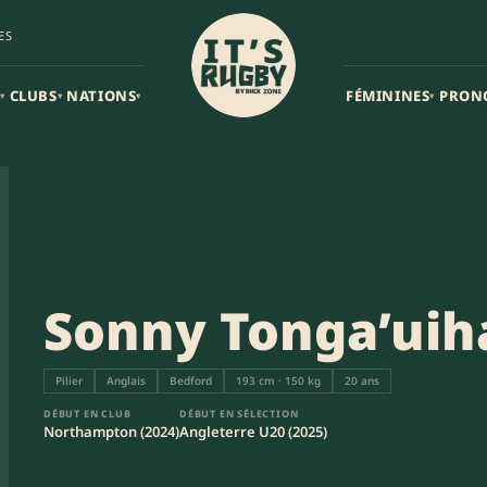
ES
CLUBS
NATIONS
FÉMININES
PRON
▾
▾
▾
▾
Sonny Tonga’uih
Pilier
Anglais
Bedford
193 cm · 150 kg
20 ans
DÉBUT EN CLUB
DÉBUT EN SÉLECTION
Northampton (2024)
Angleterre U20 (2025)