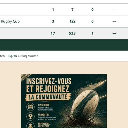
1
7
0
—
p Rugby Cup
3
122
0
—
17
533
1
—
tch ·
Plq/m
= Plaq./match