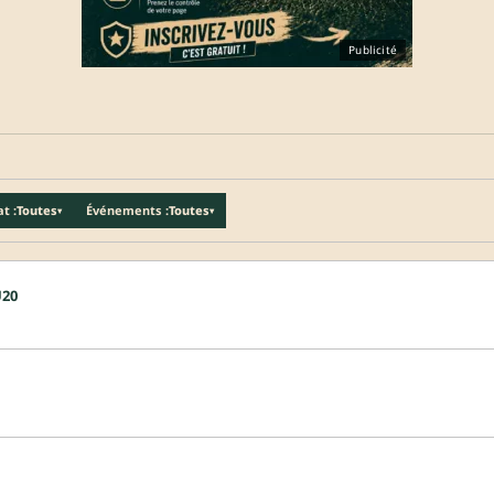
Publicité
t :
Toutes
Événements :
Toutes
▾
▾
U20