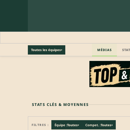
MÉDIAS
STA
Toutes les équipes
▾
🔒 PROFIL PRO
Profil pro · Réservé aux clubs
🔒
Accédez aux informations professionnelles du joueu
STATS CLÉS & MOYENNES
FILTRES :
Équipe :
Toutes
Compet. :
Toutes
▾
▾