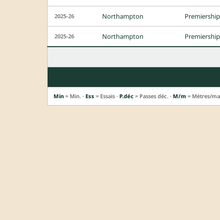
Northampton
Premiership
2025-26
Northampton
Premiershi
2025-26
Min
= Min. ·
Ess
= Essais ·
P.déc
= Passes déc. ·
M/m
= Mètres/ma