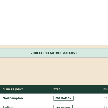
VOIR LES 13 AUTRES MATCHS ↓
CLUB REJOINT
TYPE
DU
Northampton
2 a
FORMATION
Bedford
1 a
TRANSFERT