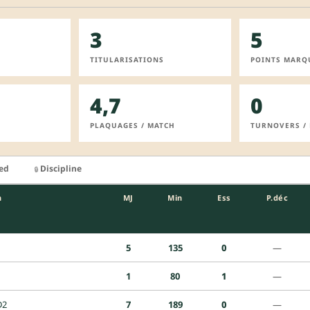
3
5
TITULARISATIONS
POINTS MARQ
4,7
0
PLAQUAGES / MATCH
TURNOVERS /
ied
Discipline
🔒
n
MJ
Min
Ess
P.déc
5
135
0
—
1
80
1
—
D2
7
189
0
—