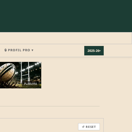
🔒 PROFIL PRO ▾
2025-26
▾
×
Publicité
REJOINDRE LA COMMUNAUTÉ
b.
↺ RESET