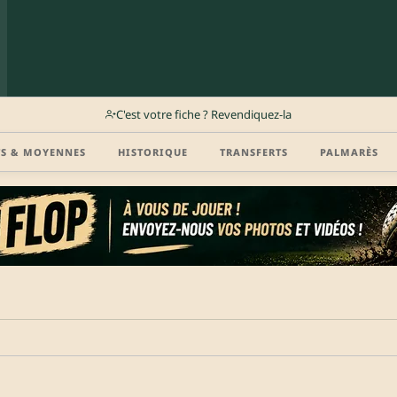
C'est votre fiche ? Revendiquez-la
TS & MOYENNES
HISTORIQUE
TRANSFERTS
PALMARÈS
r (disponibilité, agent, vidéo highlight, CV) en créant gratuitement votre compte Clu