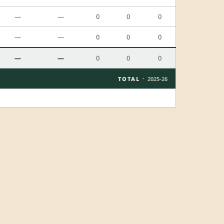
—
—
0
0
0
—
—
0
0
0
—
—
0
0
0
·
TOTAL
2025-26