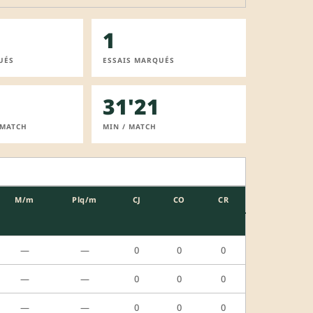
1
UÉS
ESSAIS MARQUÉS
31'21
 MATCH
MIN / MATCH
M/m
Plq/m
CJ
CO
CR
—
—
0
0
0
—
—
0
0
0
—
—
0
0
0