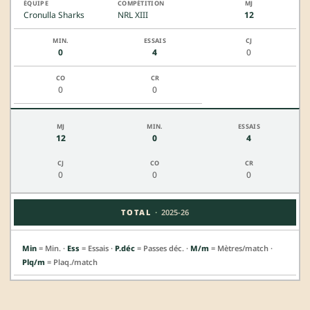
Cronulla Sharks
NRL XIII
12
0
4
0
0
0
12
0
4
0
0
0
·
TOTAL
2025-26
Min
= Min. ·
Ess
= Essais ·
P.déc
= Passes déc. ·
M/m
= Mètres/match ·
Plq/m
= Plaq./match