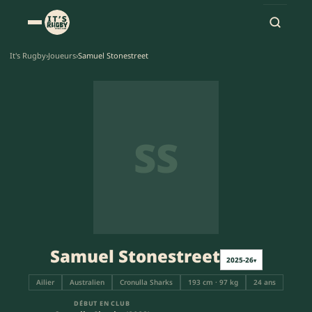
It's Rugby
›
Joueurs
›
Samuel Stonestreet
SS
Samuel Stonestreet
2025-26
▾
Ailier
Australien
Cronulla Sharks
193 cm · 97 kg
24 ans
DÉBUT EN CLUB