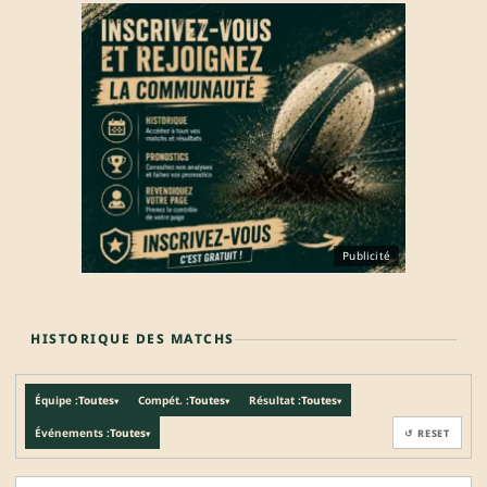
Publicité
HISTORIQUE DES MATCHS
Équipe :
Toutes
Compét. :
Toutes
Résultat :
Toutes
▾
▾
▾
Événements :
Toutes
↺ RESET
▾