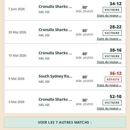
34-12
Cronulla Sharks - Saint George Dragons
80'
7 Juin 2026
VICTOIRE
MIN. JOUEES
NRL XIII
→
Stats du joueur
28-22
Cronulla Sharks - Manly Sea Eagles
80'
29 Mai 2026
VICTOIRE
MIN. JOUEES
NRL XIII
→
Stats du joueur
38-16
Cronulla Sharks - Canterbury Bulldogs
80'
15 Mai 2026
VICTOIRE
MIN. JOUEES
NRL XIII
→
Stats du joueur
36-12
South Sydney Rabbitohs - Cronulla Sharks
80'
9 Mai 2026
DÉFAITE
MIN. JOUEES
NRL XIII
→
Stats du joueur
52-10
Cronulla Sharks - Wests Tigers
80'
3 Mai 2026
VICTOIRE
MIN. JOUEES
NRL XIII
→
Stats du joueur
VOIR LES 7 AUTRES MATCHS ↓