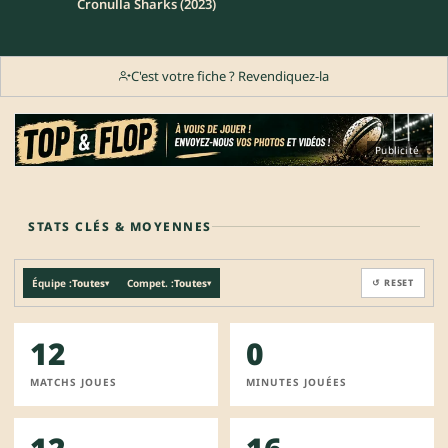
Cronulla Sharks (2023)
C'est votre fiche ? Revendiquez-la
Publicité
STATS CLÉS & MOYENNES
Équipe :
Toutes
Compet. :
Toutes
↺ RESET
▾
▾
12
0
MATCHS JOUES
MINUTES JOUÉES