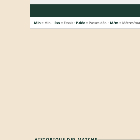
Min
= Min. ·
Ess
= Essais ·
P.déc
= Passes déc. ·
M/m
= Mètres/ma
HISTORIQUE DES MATCHS