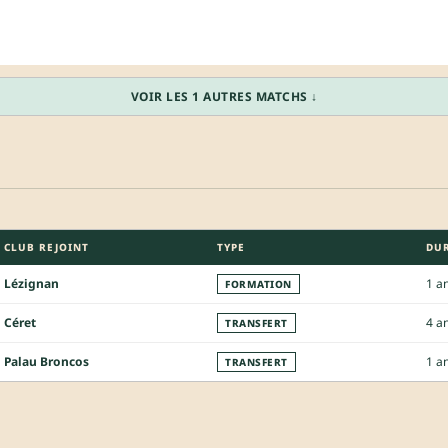
VOIR LES 1 AUTRES MATCHS ↓
CLUB REJOINT
TYPE
DU
Lézignan
1 a
FORMATION
Céret
4 a
TRANSFERT
Palau Broncos
1 a
TRANSFERT