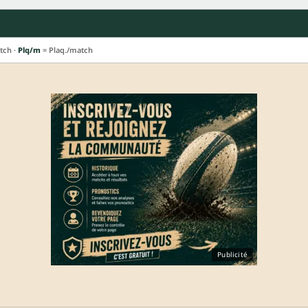
tch ·
Plq/m
= Plaq./match
Publicité