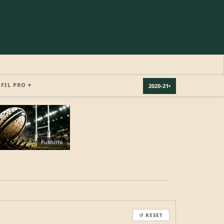
OFIL PRO ▾
2020-21
▾
×
Publicité
REJOINDRE LA COMMUNAUTÉ
b.
↺ RESET