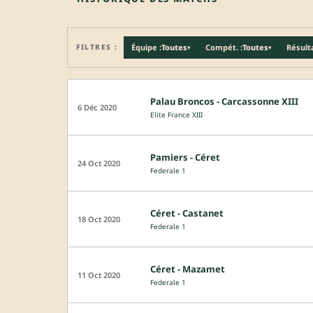
FILTRES :
Équipe :
Toutes
Compét. :
Toutes
Résulta
▾
▾
Palau Broncos - Carcassonne XIII
6 Déc 2020
Elite France XIII
Pamiers - Céret
24 Oct 2020
Federale 1
Céret - Castanet
18 Oct 2020
Federale 1
Céret - Mazamet
11 Oct 2020
Federale 1