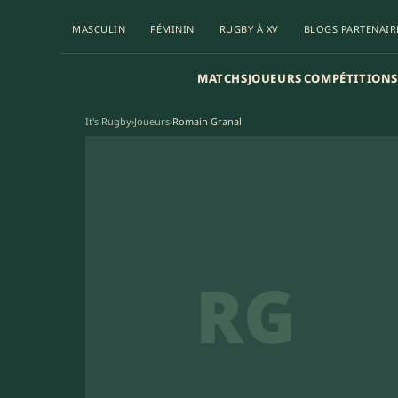
MASCULIN
FÉMININ
RUGBY À XV
BLOGS PARTENAIR
MATCHS
JOUEURS
COMPÉTITIONS
It's Rugby
›
Joueurs
›
Romain Granal
RG