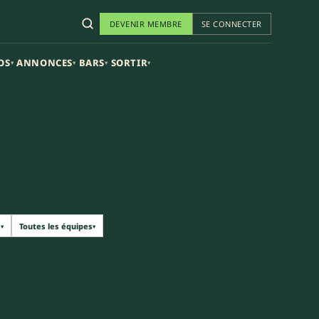
DEVENIR MEMBRE
SE CONNECTER
OS
ANNONCES
BARS
SORTIR
▾
▾
▾
▾
1
Toutes les équipes
▾
▾