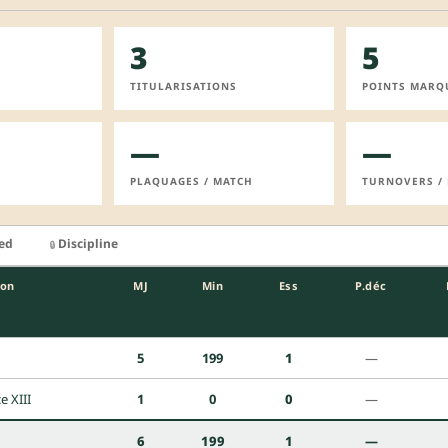
3
5
TITULARISATIONS
POINTS MARQ
—
—
PLAQUAGES / MATCH
TURNOVERS /
ied
Discipline
🔒
ion
MJ
Min
Ess
P.déc
1
5
199
1
—
e XIII
1
0
0
—
6
199
1
—