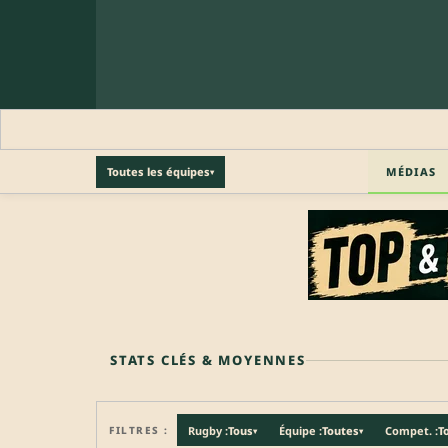
MÉDIAS
Toutes les équipes
▾
🔒 PROFIL PRO
Profil pro · Réservé aux clubs
🔒
Accédez aux informations professionnelles du joueu
STATS CLÉS & MOYENNES
FILTRES :
Rugby :
Tous
Équipe :
Toutes
Compet. :
T
▾
▾