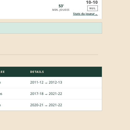
10-10
53'
NUL
MIN. JOUEES
→
Stats du joueur
REE
DETAILS
n
2011-12 → 2012-13
ns
2017-18 → 2021-22
n
2020-21 → 2021-22