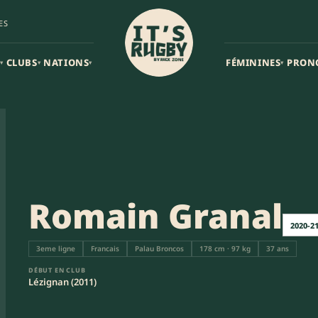
ES
CLUBS
NATIONS
FÉMININES
PRON
▾
▾
▾
▾
Romain Granal
2020-2
3eme ligne
Francais
Palau Broncos
178 cm · 97 kg
37 ans
DÉBUT EN CLUB
Lézignan (2011)