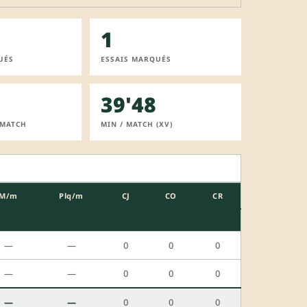
1
UÉS
ESSAIS MARQUÉS
39'48
 MATCH
MIN / MATCH (XV)
M/m
Plq/m
CJ
CO
CR
—
—
0
0
0
—
—
0
0
0
—
—
0
0
0