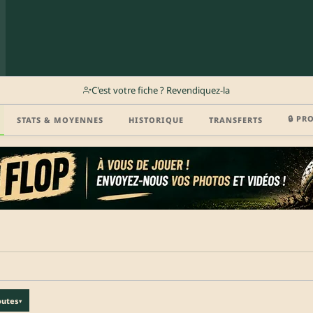
C'est votre fiche ? Revendiquez-la
🔒 PR
STATS & MOYENNES
HISTORIQUE
TRANSFERTS
r (disponibilité, agent, vidéo highlight, CV) en créant gratuitement votre compte Clu
outes
▾