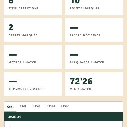
6
10
TITULARISATIONS
POINTS MARQUÉS
2
—
ESSAIS MARQUÉS
PASSES DÉCISIVES
—
—
MÈTRES / MATCH
PLAQUAGES / MATCH
—
72'26
TURNOVERS / MATCH
MIN / MATCH
Att.
Déf.
Pied
Disc.
🔒
🔒
🔒
🔒
Gén.
2025-26