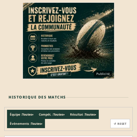
Publicité
HISTORIQUE DES MATCHS
Équipe :
Toutes
Compét. :
Toutes
Résultat :
Toutes
▾
▾
▾
Événements :
Toutes
↺ RESET
▾