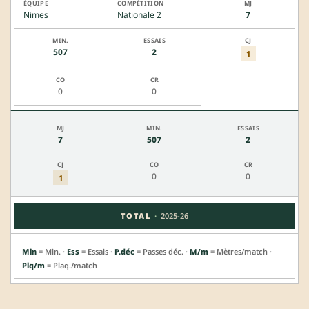
Nimes
Nationale 2
7
507
2
1
0
0
7
507
2
0
0
1
·
TOTAL
2025-26
Min
= Min. ·
Ess
= Essais ·
P.déc
= Passes déc. ·
M/m
= Mètres/match ·
Plq/m
= Plaq./match