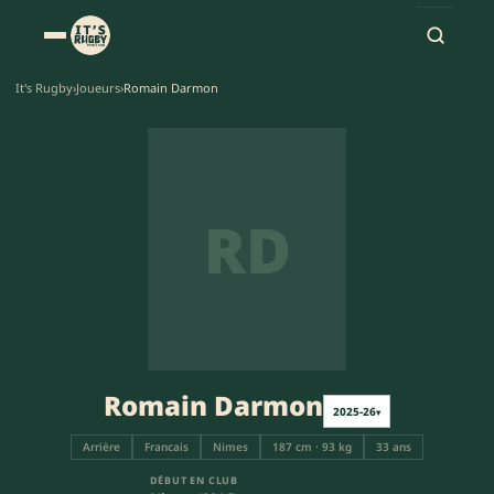
It's Rugby
›
Joueurs
›
Romain Darmon
RD
Romain Darmon
2025-26
▾
Arrière
Francais
Nimes
187 cm · 93 kg
33 ans
DÉBUT EN CLUB