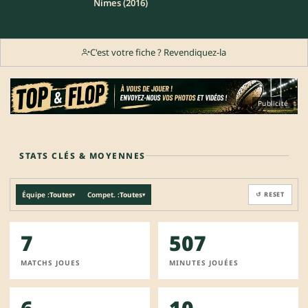
Nimes (2016)
C'est votre fiche ? Revendiquez-la
Publicité
STATS CLÉS & MOYENNES
Équipe :
Toutes
Compet. :
Toutes
↺ RESET
▾
▾
7
507
MATCHS JOUES
MINUTES JOUÉES