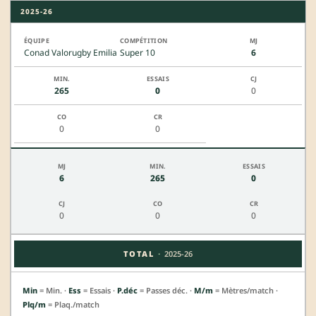
2025-26
Conad Valorugby Emilia
Super 10
6
265
0
0
0
0
6
265
0
0
0
0
·
TOTAL
2025-26
Min
= Min. ·
Ess
= Essais ·
P.déc
= Passes déc. ·
M/m
= Mètres/match ·
Plq/m
= Plaq./match