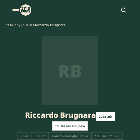
It's Rugby
›
Joueurs
›
Riccardo Brugnara
RB
Riccardo Brugnara
2025-26
▾
Toutes les équipes
▾
Pilier
Italien
Conad Valorugby Emilia
180 cm · 115 kg