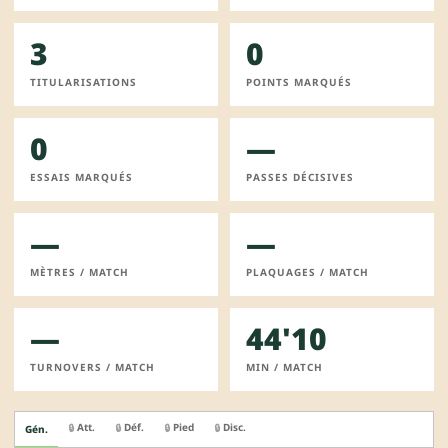
3
0
TITULARISATIONS
POINTS MARQUÉS
0
—
ESSAIS MARQUÉS
PASSES DÉCISIVES
—
—
MÈTRES / MATCH
PLAQUAGES / MATCH
—
44'10
TURNOVERS / MATCH
MIN / MATCH
Att.
Déf.
Pied
Disc.
🔒
🔒
🔒
🔒
Gén.