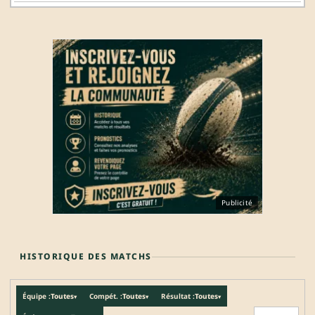
Publicité
HISTORIQUE DES MATCHS
Équipe :
Toutes
Compét. :
Toutes
Résultat :
Toutes
▾
▾
▾