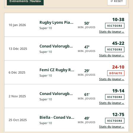
Événements :
Toutes
↺ RESET
▾
10-38
Rugby Lyons Piacenza - Conad Valorugby Emilia
50'
10 Jan 2026
VICTOIRE
MIN. JOUEES
Super 10
→
Stats du joueur
45-22
Conad Valorugby Emilia - Fiamme Oro Roma
47'
13 Déc 2025
VICTOIRE
MIN. JOUEES
Super 10
→
Stats du joueur
24-10
Femi CZ Rugby Rovigo - Conad Valorugby Emilia
29'
6 Déc 2025
DÉFAITE
MIN. JOUEES
Super 10
→
Stats du joueur
19-14
Conad Valorugby Emilia - Rugby Viadana 1970
61'
2 Nov 2025
VICTOIRE
MIN. JOUEES
Super 10
→
Stats du joueur
12-75
Biella - Conad Valorugby Emilia
49'
25 Oct 2025
VICTOIRE
MIN. JOUEES
Super 10
→
Stats du joueur