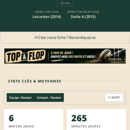
32 ans
DÉBUT EN CLUB
DÉBUT EN SÉLECTION
Leicester (2014)
Italie A (2015)
C'est votre fiche ? Revendiquez-la
Publicité
STATS CLÉS & MOYENNES
Équipe :
Toutes
Compet. :
Toutes
↺ RESET
▾
▾
6
265
MATCHS JOUES
MINUTES JOUÉES