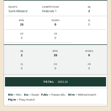
Saint-Médard
Federale 1
2
26
0
0
0
0
2
26
0
0
0
0
·
TOTAL
2023-24
Min
= Min. ·
Ess
= Essais ·
P.déc
= Passes déc. ·
M/m
= Mètres/match ·
Plq/m
= Plaq./match