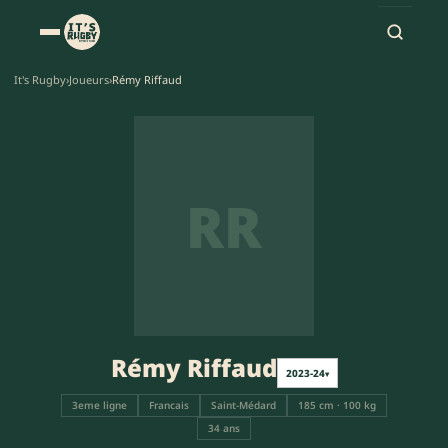
It's Rugby
›
Joueurs
›
Rémy Riffaud
RR
Rémy Riffaud
2023-24
▾
3eme ligne
Francais
Saint-Médard
185 cm · 100 kg
34 ans