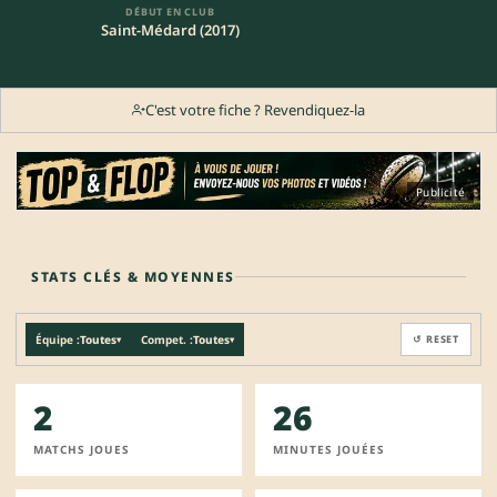
DÉBUT EN CLUB
Saint-Médard (2017)
C'est votre fiche ? Revendiquez-la
Publicité
STATS CLÉS & MOYENNES
Équipe :
Toutes
Compet. :
Toutes
↺ RESET
▾
▾
2
26
MATCHS JOUES
MINUTES JOUÉES