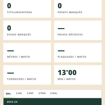
0
0
TITULARISATIONS
POINTS MARQUÉS
0
—
ESSAIS MARQUÉS
PASSES DÉCISIVES
—
—
MÈTRES / MATCH
PLAQUAGES / MATCH
—
13'00
TURNOVERS / MATCH
MIN / MATCH
Att.
Déf.
Pied
Disc.
🔒
🔒
🔒
🔒
Gén.
2023-24