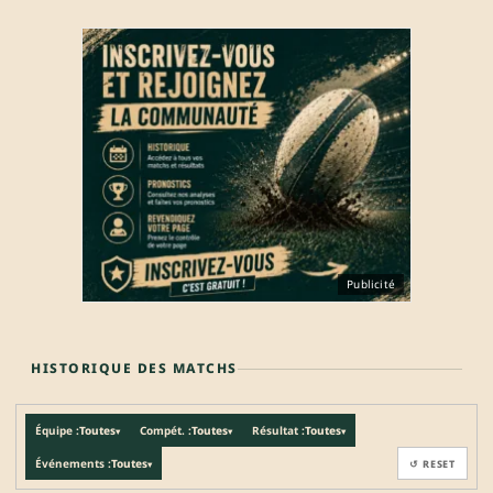
Publicité
HISTORIQUE DES MATCHS
Équipe :
Toutes
Compét. :
Toutes
Résultat :
Toutes
▾
▾
▾
Événements :
Toutes
↺ RESET
▾