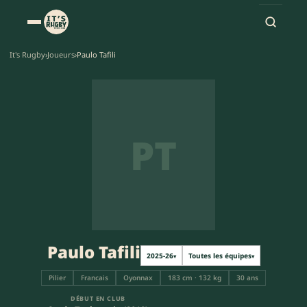
It's Rugby
›
Joueurs
›
Paulo Tafili
PT
Paulo Tafili
2025-26
Toutes les équipes
▾
▾
Pilier
Francais
Oyonnax
183 cm · 132 kg
30 ans
DÉBUT EN CLUB