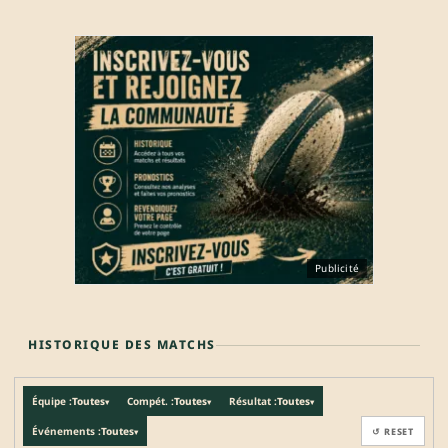
Publicité
HISTORIQUE DES MATCHS
Équipe :
Toutes
Compét. :
Toutes
Résultat :
Toutes
▾
▾
▾
Événements :
Toutes
↺ RESET
▾