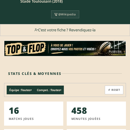
Stade Toulousain (2018)
@Wikipedia
C'est votre fiche ? Revendiquez-la
Publicité
STATS CLÉS & MOYENNES
Équipe :
Toutes
Compet. :
Toutes
↺ RESET
▾
▾
16
458
MATCHS JOUES
MINUTES JOUÉES