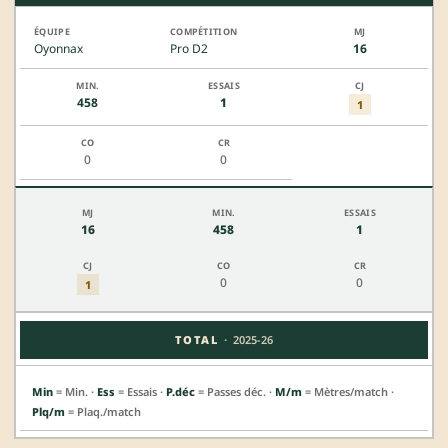
Oyonnax
Pro D2
16
458
1
1
0
0
16
458
1
0
0
1
·
TOTAL
2025-26
Min
= Min. ·
Ess
= Essais ·
P.déc
= Passes déc. ·
M/m
= Mètres/match ·
Plq/m
= Plaq./match