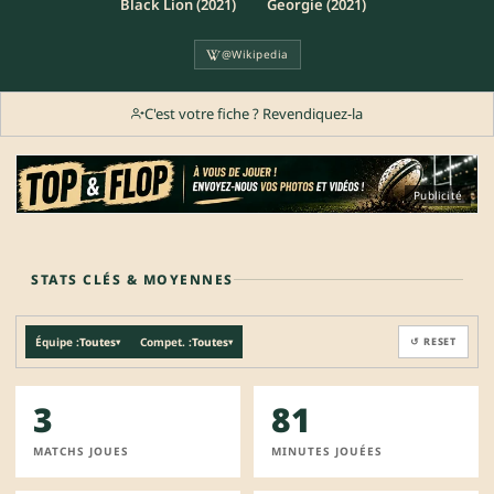
Black Lion (2021)
Georgie (2021)
@Wikipedia
C'est votre fiche ? Revendiquez-la
Publicité
STATS CLÉS & MOYENNES
Équipe :
Toutes
Compet. :
Toutes
↺ RESET
▾
▾
3
81
MATCHS JOUES
MINUTES JOUÉES