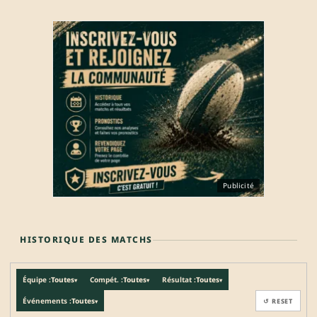
Publicité
HISTORIQUE DES MATCHS
Équipe :
Toutes
Compét. :
Toutes
Résultat :
Toutes
▾
▾
▾
Événements :
Toutes
↺ RESET
▾