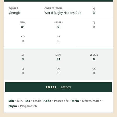
Georgie
World Rugby Nations Cup
3
81
0
0
0
0
3
81
0
0
0
0
·
TOTAL
2026-27
Min
= Min. ·
Ess
= Essais ·
P.déc
= Passes déc. ·
M/m
= Mètres/match ·
Plq/m
= Plaq./match