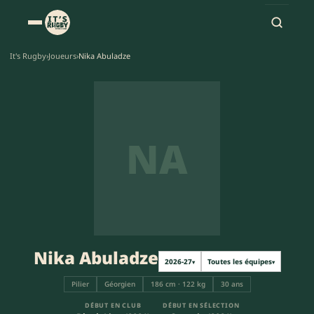
It's Rugby
›
Joueurs
›
Nika Abuladze
NA
Nika Abuladze
2026-27
Toutes les équipes
▾
▾
Pilier
Géorgien
186 cm · 122 kg
30 ans
DÉBUT EN CLUB
DÉBUT EN SÉLECTION