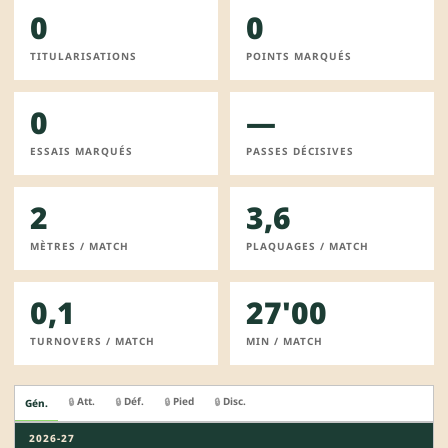
0
0
TITULARISATIONS
POINTS MARQUÉS
0
—
ESSAIS MARQUÉS
PASSES DÉCISIVES
2
3,6
MÈTRES / MATCH
PLAQUAGES / MATCH
0,1
27'00
TURNOVERS / MATCH
MIN / MATCH
Att.
Déf.
Pied
Disc.
🔒
🔒
🔒
🔒
Gén.
2026-27