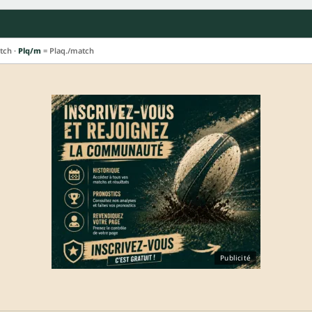
tch ·
Plq/m
= Plaq./match
Publicité