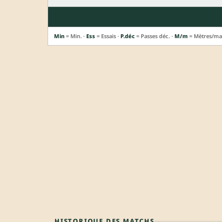
Min
= Min. ·
Ess
= Essais ·
P.déc
= Passes déc. ·
M/m
= Mètres/ma
HISTORIQUE DES MATCHS