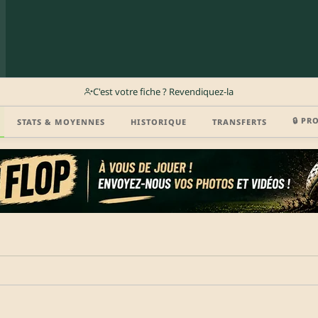
C'est votre fiche ? Revendiquez-la
🔒 PR
STATS & MOYENNES
HISTORIQUE
TRANSFERTS
r (disponibilité, agent, vidéo highlight, CV) en créant gratuitement votre compte Clu