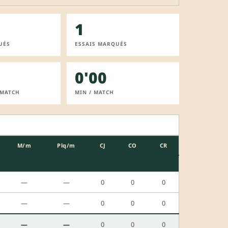
1
UÉS
ESSAIS MARQUÉS
0'00
 MATCH
MIN / MATCH
M/m
Plq/m
CJ
CO
CR
—
—
0
0
0
—
—
0
0
0
—
—
0
0
0