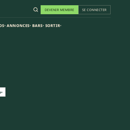
DEVENIR MEMBRE
SE CONNECTER
OS
ANNONCES
BARS
SORTIR
▾
▾
▾
▾
s
▾