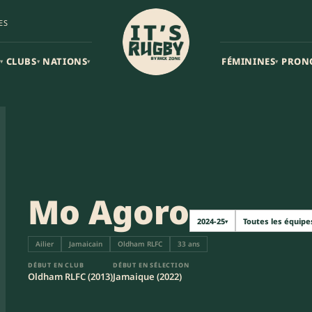
ES
CLUBS
NATIONS
FÉMININES
PRON
▾
▾
▾
▾
Mo Agoro
2024-25
Toutes les équipe
▾
Ailier
Jamaicain
Oldham RLFC
33 ans
DÉBUT EN CLUB
DÉBUT EN SÉLECTION
Oldham RLFC (2013)
Jamaique (2022)