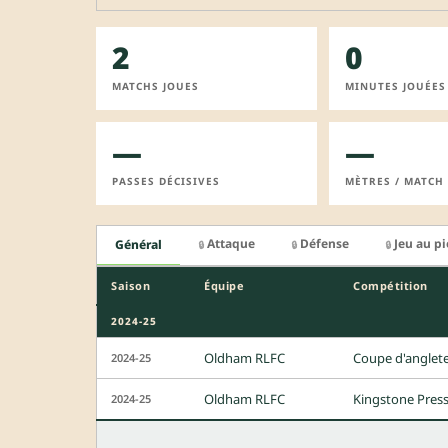
2
0
MATCHS JOUES
MINUTES JOUÉES
—
—
PASSES DÉCISIVES
MÈTRES / MATCH
Attaque
Défense
Jeu au p
Général
🔒
🔒
🔒
Saison
Équipe
Compétition
2024-25
Oldham RLFC
Coupe d'anglete
2024-25
Oldham RLFC
Kingstone Pres
2024-25