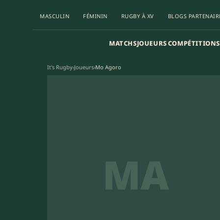
MASCULIN
FÉMININ
RUGBY À XV
BLOGS PARTENAIR
MATCHS
JOUEURS
COMPÉTITIONS
It's Rugby
›
Joueurs
›
Mo Agoro
MA