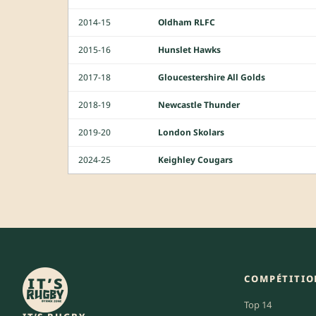
2014-15
Oldham RLFC
2015-16
Hunslet Hawks
2017-18
Gloucestershire All Golds
2018-19
Newcastle Thunder
2019-20
London Skolars
2024-25
Keighley Cougars
COMPÉTITIO
Top 14