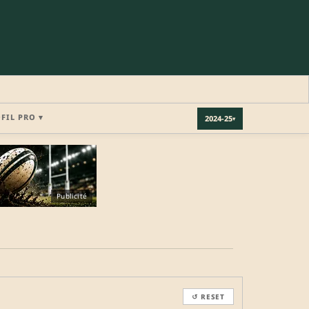
OFIL PRO ▾
2024-25
▾
×
Publicité
REJOINDRE LA COMMUNAUTÉ
b.
↺ RESET