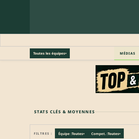
MÉDIAS
Toutes les équipes
▾
🔒 PROFIL PRO
Profil pro · Réservé aux clubs
🔒
Accédez aux informations professionnelles du joueu
STATS CLÉS & MOYENNES
FILTRES :
Équipe :
Toutes
Compet. :
Toutes
▾
▾