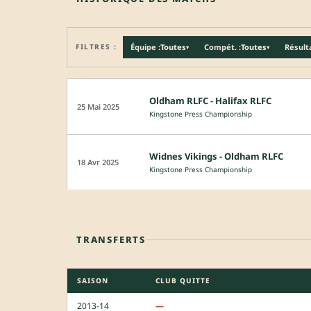
FILTRES :
Équipe :
Toutes
Compét. :
Toutes
Résulta
▾
▾
Oldham RLFC - Halifax RLFC
25 Mai 2025
Kingstone Press Championship
Widnes Vikings - Oldham RLFC
18 Avr 2025
Kingstone Press Championship
TRANSFERTS
SAISON
CLUB QUITTE
2013-14
—