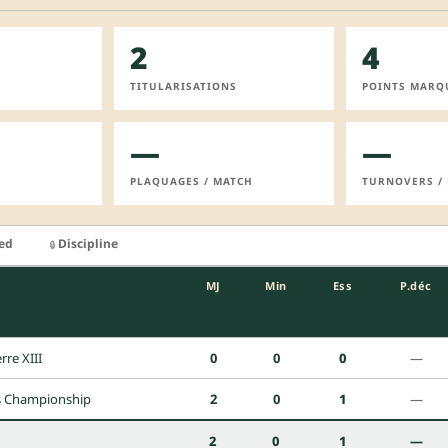
2
4
TITULARISATIONS
POINTS MARQ
—
—
PLAQUAGES / MATCH
TURNOVERS /
ied
Discipline
🔒
MJ
Min
Ess
P.déc
rre XIII
0
0
0
—
s Championship
2
0
1
—
2
0
1
—