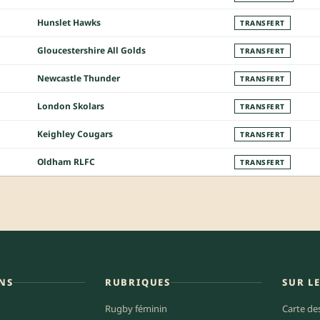
Hunslet Hawks
TRANSFERT
Gloucestershire All Golds
TRANSFERT
Newcastle Thunder
TRANSFERT
London Skolars
TRANSFERT
Keighley Cougars
TRANSFERT
Oldham RLFC
TRANSFERT
NS
RUBRIQUES
SUR L
Rugby féminin
Carte de