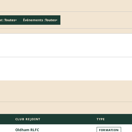
t :
Toutes
Événements :
Toutes
▾
▾
CLUB REJOINT
TYPE
Oldham RLFC
FORMATION