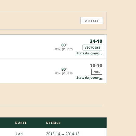
↺ RESET
34-10
80'
VICTOIRE
MIN. JOUEES
→
Stats du joueur
10-10
80'
NUL
MIN. JOUEES
→
Stats du joueur
DUREE
DETAILS
1 an
2013-14 → 2014-15