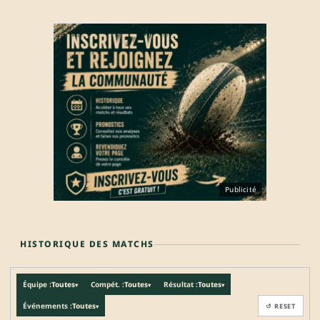
Publicité
HISTORIQUE DES MATCHS
Équipe :
Toutes
Compét. :
Toutes
Résultat :
Toutes
▾
▾
▾
Événements :
Toutes
↺ RESET
▾