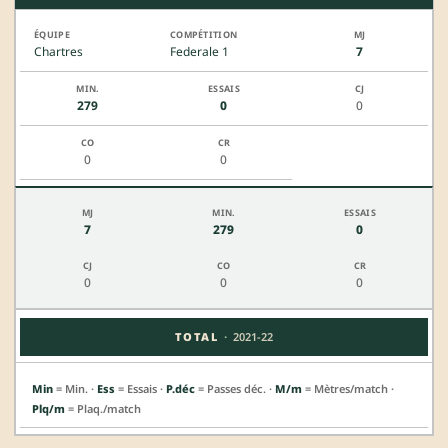
Chartres
Federale 1
7
279
0
0
0
0
7
279
0
0
0
0
·
TOTAL
2021-22
Min
= Min. ·
Ess
= Essais ·
P.déc
= Passes déc. ·
M/m
= Mètres/match ·
Plq/m
= Plaq./match