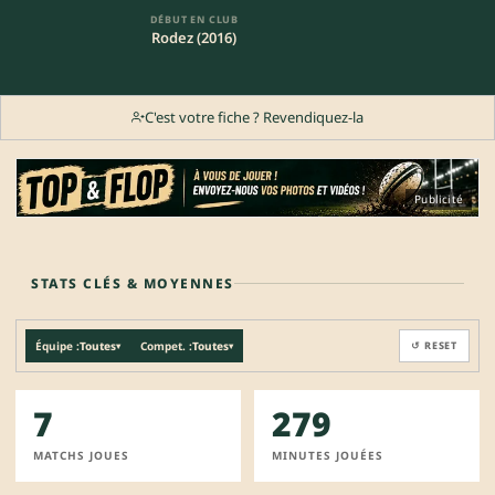
DÉBUT EN CLUB
Rodez (2016)
C'est votre fiche ? Revendiquez-la
Publicité
STATS CLÉS & MOYENNES
Équipe :
Toutes
Compet. :
Toutes
↺ RESET
▾
▾
7
279
MATCHS JOUES
MINUTES JOUÉES