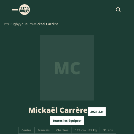
It's Rugby
›
Joueurs
›
Mickaël Carrère
MC
Mickaël Carrère
2021-22
▾
Toutes les équipes
▾
Centre
Francais
Chartres
179 cm · 85 kg
31 ans