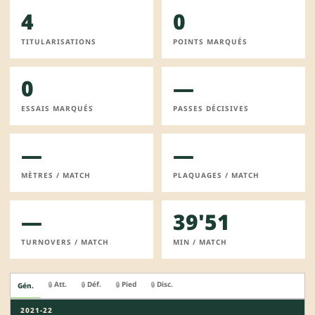
4
0
TITULARISATIONS
POINTS MARQUÉS
0
—
ESSAIS MARQUÉS
PASSES DÉCISIVES
—
—
MÈTRES / MATCH
PLAQUAGES / MATCH
—
39'51
TURNOVERS / MATCH
MIN / MATCH
Att.
Déf.
Pied
Disc.
🔒
🔒
🔒
🔒
Gén.
2021-22