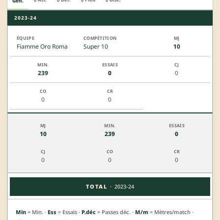
Gén.
2023-24
Fiamme Oro Roma
Super 10
10
239
0
0
0
0
10
239
0
0
0
0
·
TOTAL
2023-24
Min
= Min. ·
Ess
= Essais ·
P.déc
= Passes déc. ·
M/m
= Mètres/match ·