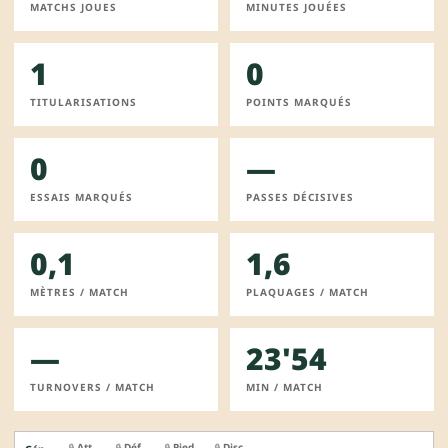
MATCHS JOUES
MINUTES JOUÉES
1
0
TITULARISATIONS
POINTS MARQUÉS
0
—
ESSAIS MARQUÉS
PASSES DÉCISIVES
0,1
1,6
MÈTRES / MATCH
PLAQUAGES / MATCH
—
23'54
TURNOVERS / MATCH
MIN / MATCH
Att.
Déf.
Pied
Disc.
🔒
🔒
🔒
🔒