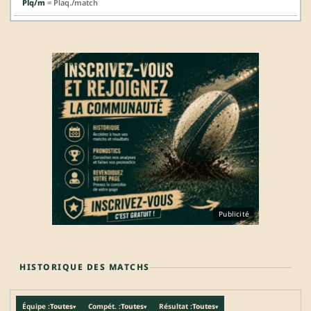
Plq/m
= Plaq./match
Publicité
HISTORIQUE DES MATCHS
Équipe :
Toutes
Compét. :
Toutes
Résultat :
Toutes
▾
▾
▾