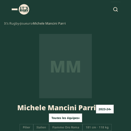
It's Rugby
›
Joueurs
›
Michele Mancini Parri
MM
Michele Mancini Parri
2023-24
▾
Toutes les équipes
▾
Pilier
Italien
Fiamme Oro Roma
181 cm · 118 kg