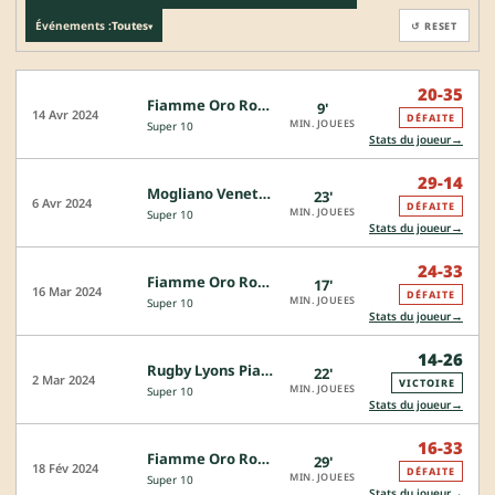
Événements :
Toutes
↺ RESET
▾
20-35
Fiamme Oro Roma - Rugby Viadana 1970
9'
14 Avr 2024
DÉFAITE
MIN. JOUEES
Super 10
→
Stats du joueur
29-14
Mogliano Veneto Rugby - Fiamme Oro Roma
23'
6 Avr 2024
DÉFAITE
MIN. JOUEES
Super 10
→
Stats du joueur
24-33
Fiamme Oro Roma - Femi CZ Rugby Rovigo
17'
16 Mar 2024
DÉFAITE
MIN. JOUEES
Super 10
→
Stats du joueur
14-26
Rugby Lyons Piacenza - Fiamme Oro Roma
22'
2 Mar 2024
VICTOIRE
MIN. JOUEES
Super 10
→
Stats du joueur
16-33
Fiamme Oro Roma - Petrarca Padova Rugby
29'
18 Fév 2024
DÉFAITE
MIN. JOUEES
Super 10
→
Stats du joueur