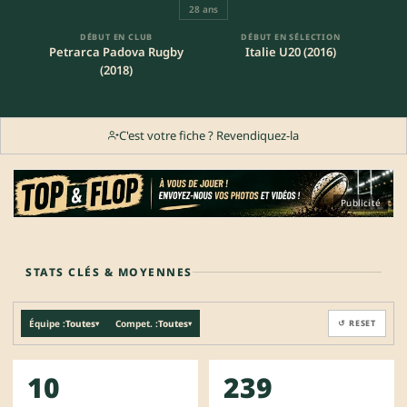
28 ans
DÉBUT EN CLUB
DÉBUT EN SÉLECTION
Petrarca Padova Rugby
Italie U20 (2016)
(2018)
C'est votre fiche ? Revendiquez-la
Publicité
STATS CLÉS & MOYENNES
Équipe :
Toutes
Compet. :
Toutes
↺ RESET
▾
▾
10
239