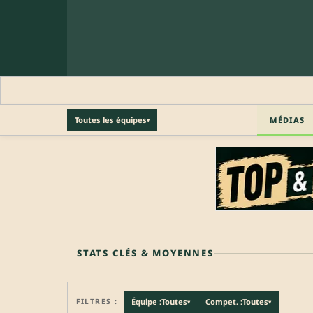
MÉDIAS
Toutes les équipes
▾
🔒 PROFIL PRO
Profil pro · Réservé aux clubs
🔒
Accédez aux informations professionnelles du joueu
STATS CLÉS & MOYENNES
FILTRES :
Équipe :
Toutes
Compet. :
Toutes
▾
▾