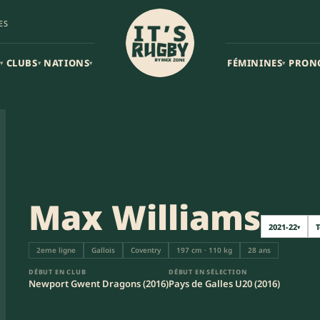
ES
CLUBS
NATIONS
FÉMININES
PRON
▾
▾
▾
▾
Max Williams
2021-22
T
▾
2eme ligne
Gallois
Coventry
197 cm · 110 kg
28 ans
DÉBUT EN CLUB
DÉBUT EN SÉLECTION
Newport Gwent Dragons (2016)
Pays de Galles U20 (2016)