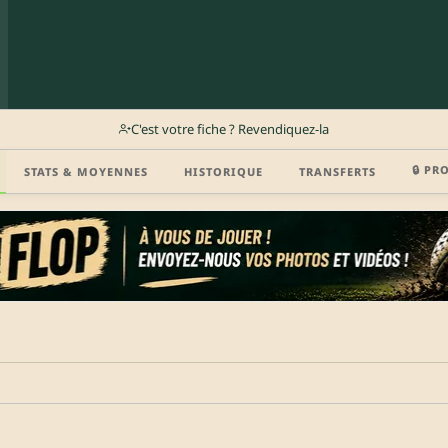
C'est votre fiche ? Revendiquez-la
🔒 PR
STATS & MOYENNES
HISTORIQUE
TRANSFERTS
r (disponibilité, agent, vidéo highlight, CV) en créant gratuitement votre compte Clu