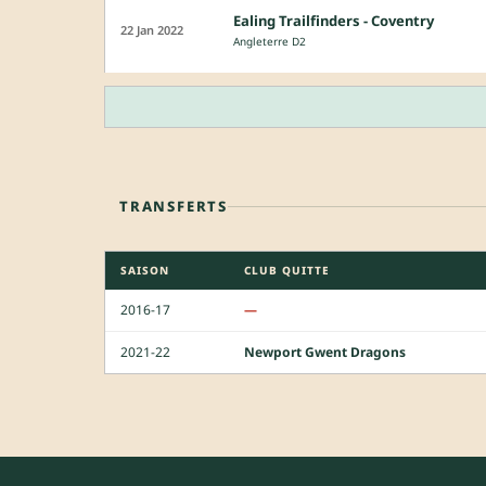
Ealing Trailfinders - Coventry
22 Jan 2022
Angleterre D2
TRANSFERTS
SAISON
CLUB QUITTE
2016-17
—
2021-22
Newport Gwent Dragons