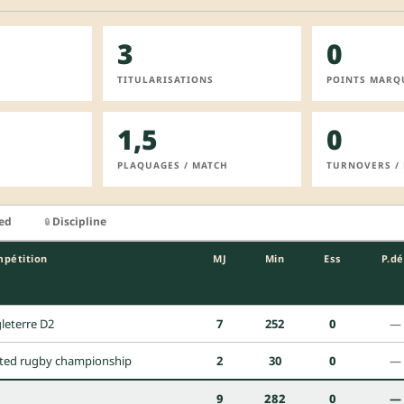
3
0
TITULARISATIONS
POINTS MARQ
1,5
0
PLAQUAGES / MATCH
TURNOVERS /
ied
Discipline
🔒
pétition
MJ
Min
Ess
P.dé
leterre D2
7
252
0
—
ted rugby championship
2
30
0
—
9
282
0
—