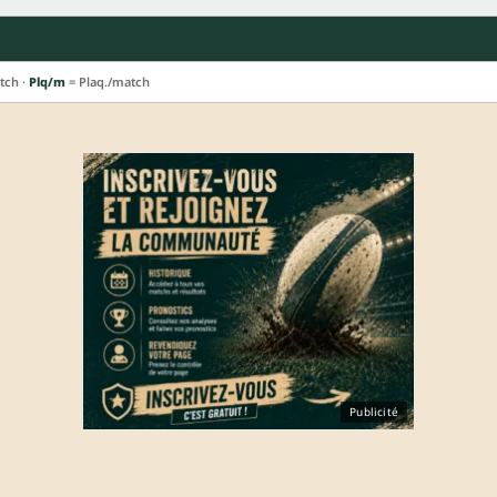
tch ·
Plq/m
= Plaq./match
Publicité