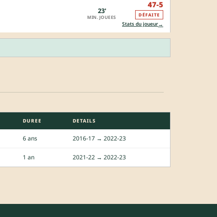
47-5
23'
DÉFAITE
MIN. JOUEES
→
Stats du joueur
DUREE
DETAILS
6 ans
2016-17 → 2022-23
1 an
2021-22 → 2022-23