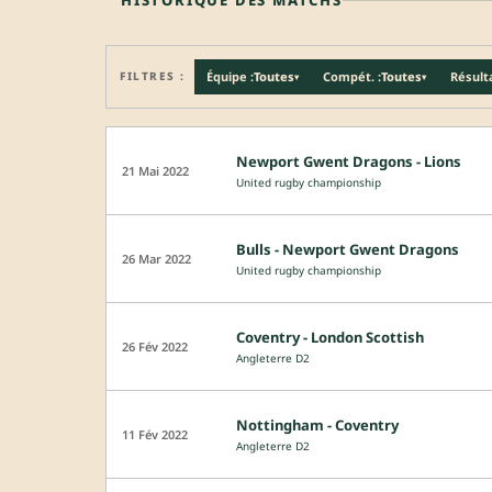
FILTRES :
Équipe :
Toutes
Compét. :
Toutes
Résulta
▾
▾
Newport Gwent Dragons - Lions
21 Mai 2022
United rugby championship
Bulls - Newport Gwent Dragons
26 Mar 2022
United rugby championship
Coventry - London Scottish
26 Fév 2022
Angleterre D2
Nottingham - Coventry
11 Fév 2022
Angleterre D2