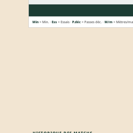
Min
= Min. ·
Ess
= Essais ·
P.déc
= Passes déc. ·
M/m
= Mètres/ma
HISTORIQUE DES MATCHS