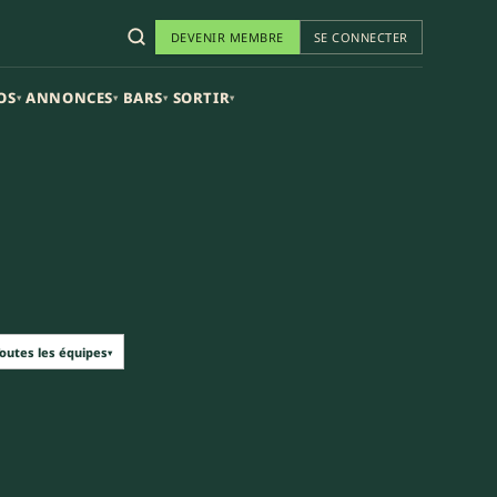
DEVENIR MEMBRE
SE CONNECTER
OS
ANNONCES
BARS
SORTIR
▾
▾
▾
▾
outes les équipes
▾