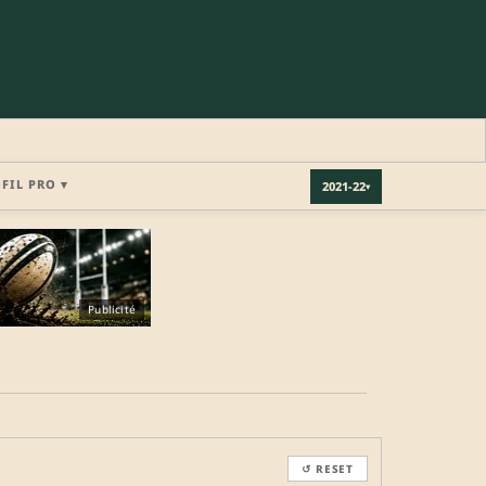
OFIL PRO ▾
2021-22
▾
×
Publicité
REJOINDRE LA COMMUNAUTÉ
b.
↺ RESET