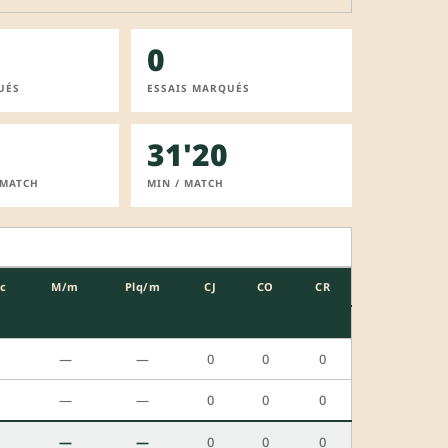
0
UÉS
ESSAIS MARQUÉS
31'20
 MATCH
MIN / MATCH
c
M/m
Plq/m
CJ
CO
CR
—
—
0
0
0
—
—
0
0
0
—
—
0
0
0