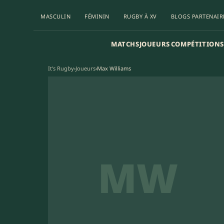
MASCULIN
FÉMININ
RUGBY À XV
BLOGS PARTENAIR
MATCHS
JOUEURS
COMPÉTITIONS
It's Rugby
›
Joueurs
›
Max Williams
MW