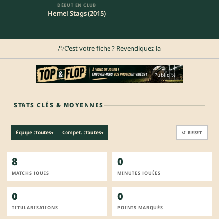
DÉBUT EN CLUB
Hemel Stags (2015)
C'est votre fiche ? Revendiquez-la
Publicité
STATS CLÉS & MOYENNES
Équipe :
Toutes
Compet. :
Toutes
↺ RESET
▾
▾
8
0
MATCHS JOUES
MINUTES JOUÉES
0
0
TITULARISATIONS
POINTS MARQUÉS