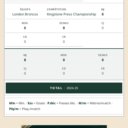
London Broncos
Kingstone Press Championship
8
0
0
0
0
0
8
0
0
0
0
0
·
TOTAL
2024-25
Min
= Min. ·
Ess
= Essais ·
P.déc
= Passes déc. ·
M/m
= Mètres/match ·
Plq/m
= Plaq./match