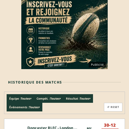
Publicité
HISTORIQUE DES MATCHS
Équipe :
Toutes
Compét. :
Toutes
Résultat :
Toutes
▾
▾
▾
Événements :
Toutes
↺ RESET
▾
30-12
Doncaster RLFC - London Broncos
80'