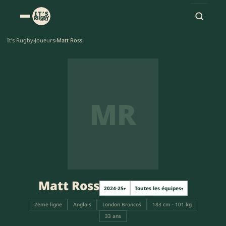
It's Rugby
›
Joueurs
›
Matt Ross
MR
Matt Ross
2024-25
Toutes les équipes
▾
▾
2eme ligne
Anglais
London Broncos
183 cm · 101 kg
33 ans