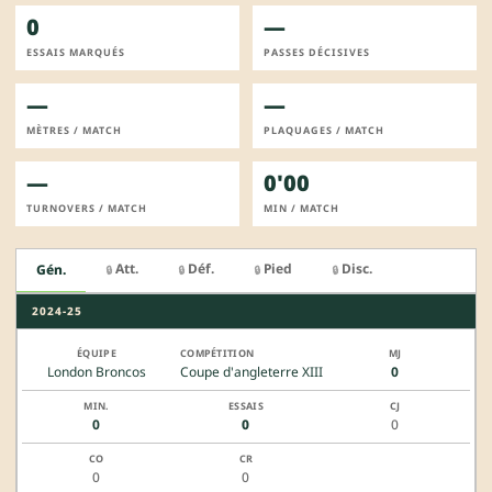
0
—
ESSAIS MARQUÉS
PASSES DÉCISIVES
—
—
MÈTRES / MATCH
PLAQUAGES / MATCH
—
0'00
TURNOVERS / MATCH
MIN / MATCH
Att.
Déf.
Pied
Disc.
Gén.
🔒
🔒
🔒
🔒
2024-25
London Broncos
Coupe d'angleterre XIII
0
0
0
0
0
0