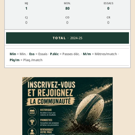
1
80
0
0
0
0
·
TOTAL
2024-25
Min
= Min. ·
Ess
= Essais ·
P.déc
= Passes déc. ·
M/m
= Mètres/match ·
Plq/m
= Plaq./match