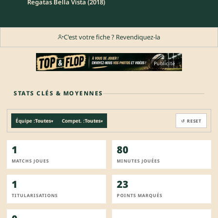
Regatas Bella Vista (2018)
C'est votre fiche ? Revendiquez-la
Publicité
STATS CLÉS & MOYENNES
Équipe :
Toutes
Compet. :
Toutes
↺ RESET
▾
▾
1
80
MATCHS JOUES
MINUTES JOUÉES
1
23
TITULARISATIONS
POINTS MARQUÉS