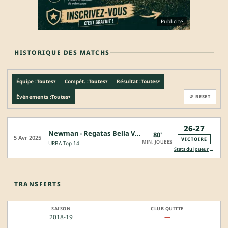
Publicité
HISTORIQUE DES MATCHS
Équipe :
Toutes
Compét. :
Toutes
Résultat :
Toutes
▾
▾
▾
Événements :
Toutes
↺ RESET
▾
26-27
Newman - Regatas Bella Vista
80'
5 Avr 2025
VICTOIRE
MIN. JOUEES
URBA Top 14
→
Stats du joueur
TRANSFERTS
2018-19
—