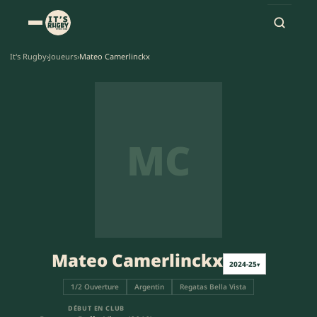
It's Rugby
›
Joueurs
›
Mateo Camerlinckx
MC
Mateo Camerlinckx
2024-25
▾
1/2 Ouverture
Argentin
Regatas Bella Vista
DÉBUT EN CLUB