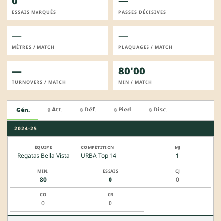
0
—
ESSAIS MARQUÉS
PASSES DÉCISIVES
—
—
MÈTRES / MATCH
PLAQUAGES / MATCH
—
80'00
TURNOVERS / MATCH
MIN / MATCH
Att.
Déf.
Pied
Disc.
Gén.
🔒
🔒
🔒
🔒
2024-25
Regatas Bella Vista
URBA Top 14
1
80
0
0
0
0