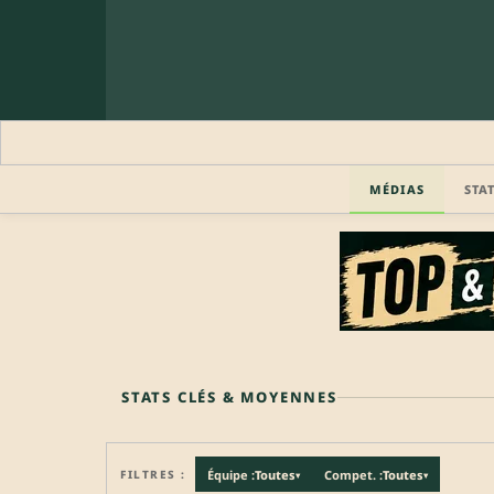
MÉDIAS
STA
🔒 PROFIL PRO
Profil pro · Réservé aux clubs
🔒
Accédez aux informations professionnelles du joueu
STATS CLÉS & MOYENNES
FILTRES :
Équipe :
Toutes
Compet. :
Toutes
▾
▾