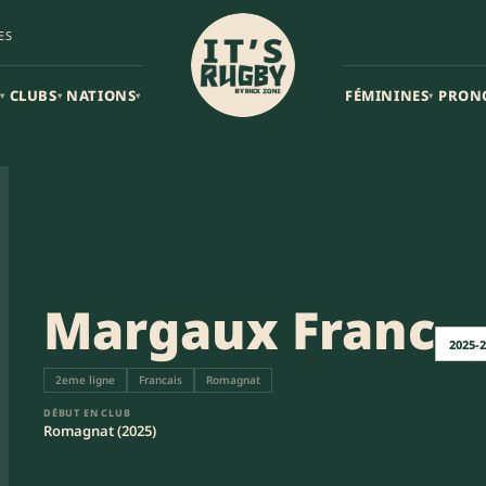
ES
CLUBS
NATIONS
FÉMININES
PRON
▾
▾
▾
▾
Margaux Franc
2025-
2eme ligne
Francais
Romagnat
DÉBUT EN CLUB
Romagnat (2025)