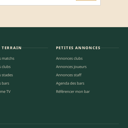
E TERRAIN
PETITES ANNONCES
s matchs
Annonces clubs
s clubs
Annonces joueurs
s stades
Annonces staff
s bars
Agenda des bars
me TV
Référencer mon bar