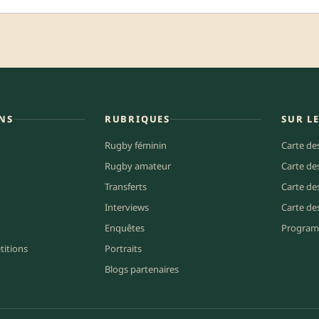
NS
RUBRIQUES
SUR L
Rugby féminin
Carte de
Rugby amateur
Carte de
Transferts
Carte de
Interviews
Carte de
Enquêtes
Program
titions
Portraits
Blogs partenaires