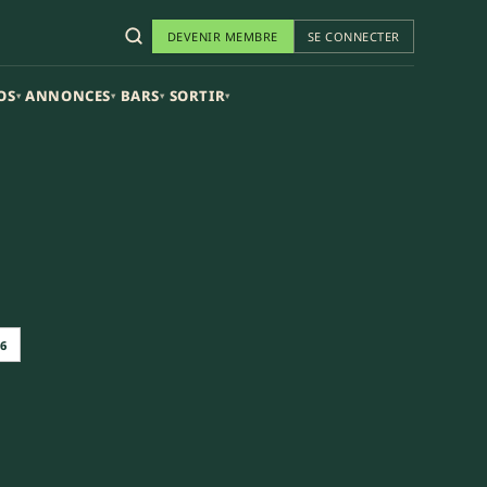
DEVENIR MEMBRE
SE CONNECTER
OS
ANNONCES
BARS
SORTIR
▾
▾
▾
▾
26