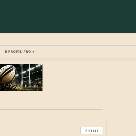
🔒 PROFIL PRO ▾
×
Publicité
REJOINDRE LA COMMUNAUTÉ
b.
↺ RESET