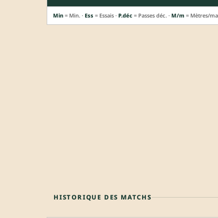
Min
= Min. ·
Ess
= Essais ·
P.déc
= Passes déc. ·
M/m
= Mètres/ma
HISTORIQUE DES MATCHS