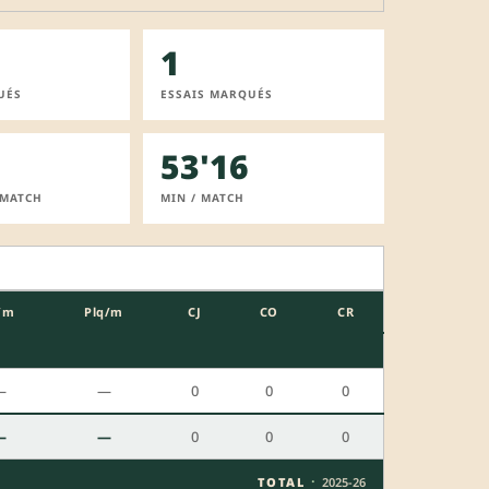
1
UÉS
ESSAIS MARQUÉS
53'16
 MATCH
MIN / MATCH
/m
Plq/m
CJ
CO
CR
—
—
0
0
0
—
—
0
0
0
·
TOTAL
2025-26