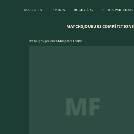
MASCULIN
FÉMININ
RUGBY À XV
BLOGS PARTENAIR
MATCHS
JOUEURS
COMPÉTITIONS
It's Rugby
›
Joueurs
›
Margaux Franc
MF