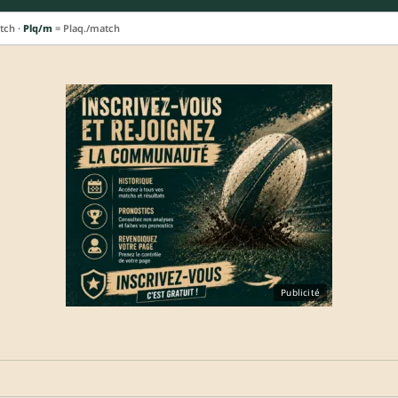
tch ·
Plq/m
= Plaq./match
Publicité