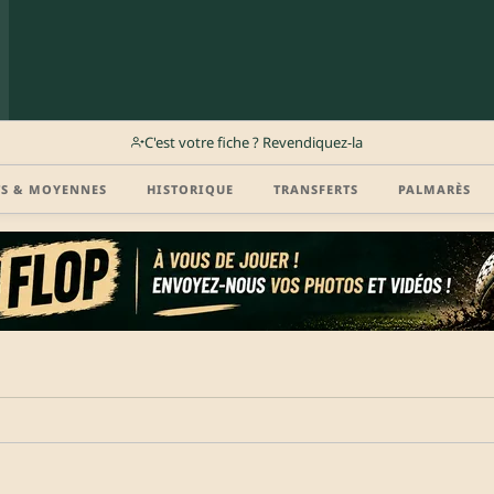
C'est votre fiche ? Revendiquez-la
TS & MOYENNES
HISTORIQUE
TRANSFERTS
PALMARÈS
r (disponibilité, agent, vidéo highlight, CV) en créant gratuitement votre compte Clu