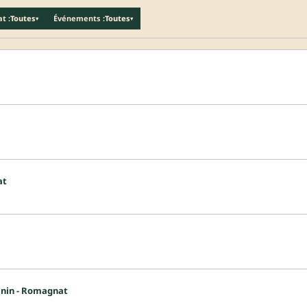
t :
Toutes
Événements :
Toutes
▾
▾
at
inin - Romagnat