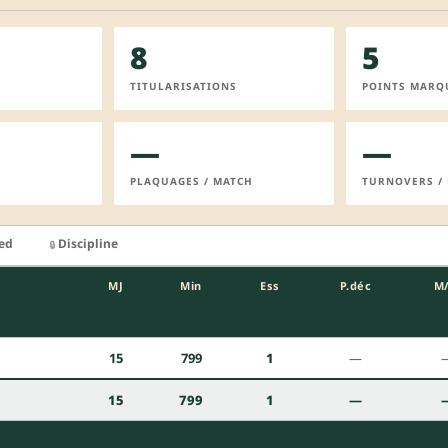
8
5
TITULARISATIONS
POINTS MARQ
—
—
PLAQUAGES / MATCH
TURNOVERS /
ied
Discipline
🔒
MJ
Min
Ess
P.déc
M
n
15
799
1
—
15
799
1
—