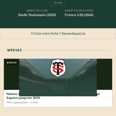
20 ans
DÉBUT EN CLUB
DÉBUT EN SÉLECTION
Stade Toulousain (2024)
France U20 (2024)
C'est votre fiche ? Revendiquez-la
MÉDIAS
BRÈVES
Nemor, Portat, Vignères… le Stade Toulousain prolonge sept
Espoirs jusqu’en 2029
Félix Lapoussière · 2 sem.