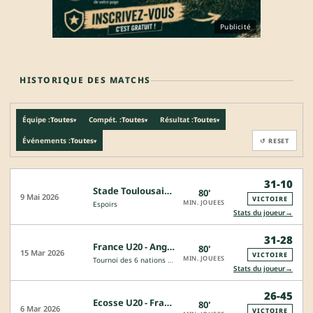
Publicité
HISTORIQUE DES MATCHS
Équipe :
Toutes
Compét. :
Toutes
Résultat :
Toutes
▾
▾
▾
Événements :
Toutes
↺ RESET
▾
31-10
Stade Toulousain - Racing 92
80'
9 Mai 2026
VICTOIRE
MIN. JOUEES
Espoirs
→
Stats du joueur
31-28
France U20 - Angleterre U20
80'
15 Mar 2026
VICTOIRE
MIN. JOUEES
Tournoi des 6 nations - 20 ans
→
Stats du joueur
26-45
Ecosse U20 - France U20
80'
6 Mar 2026
VICTOIRE