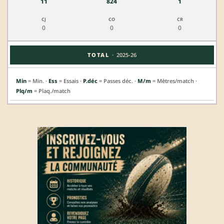
11
824
1
0
0
0
·
TOTAL
2025-26
Min
= Min. ·
Ess
= Essais ·
P.déc
= Passes déc. ·
M/m
= Mètres/match ·
Plq/m
= Plaq./match