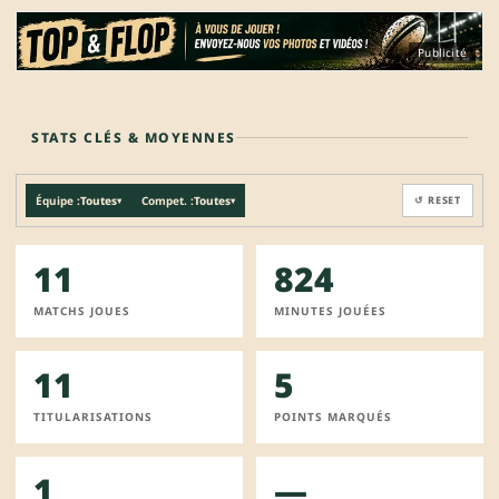
Publicité
STATS CLÉS & MOYENNES
Équipe :
Toutes
Compet. :
Toutes
↺ RESET
▾
▾
11
824
MATCHS JOUES
MINUTES JOUÉES
11
5
TITULARISATIONS
POINTS MARQUÉS
1
—