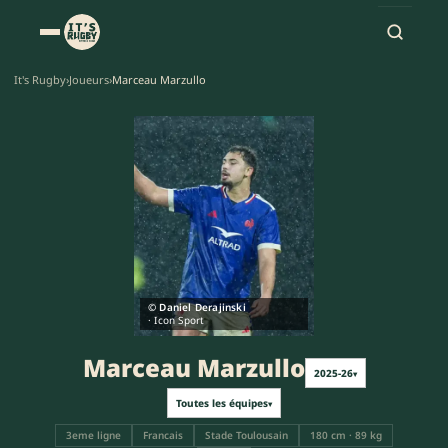
It's Rugby
›
Joueurs
›
Marceau Marzullo
MM
© Daniel Derajinski
· Icon Sport
Marceau Marzullo
2025-26
▾
Toutes les équipes
▾
3eme ligne
Francais
Stade Toulousain
180 cm · 89 kg