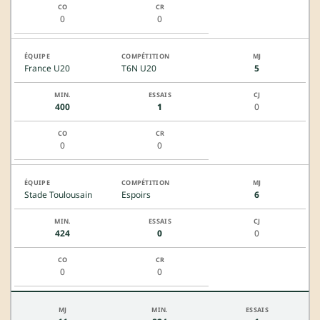
0
0
France U20
T6N U20
5
400
1
0
0
0
Stade Toulousain
Espoirs
6
424
0
0
0
0