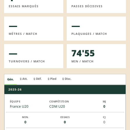
ESSAIS MARQUÉS
PASSES DÉCISIVES
—
—
MÈTRES / MATCH
PLAQUAGES / MATCH
—
74'55
TURNOVERS / MATCH
MIN / MATCH
Att.
Déf.
Pied
Disc.
🔒
🔒
🔒
🔒
Gén.
2025-26
France U20
CDM U20
0
0
0
0