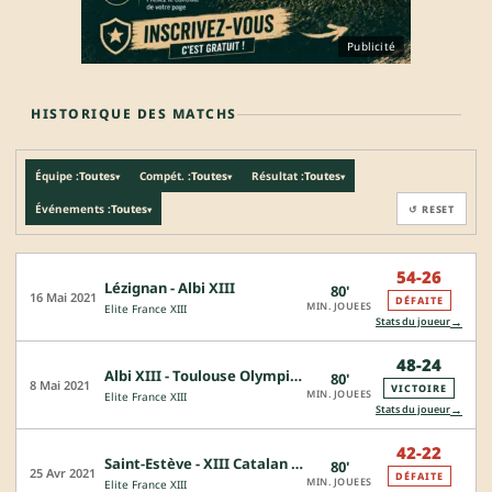
Publicité
HISTORIQUE DES MATCHS
Équipe :
Toutes
Compét. :
Toutes
Résultat :
Toutes
▾
▾
▾
Événements :
Toutes
↺ RESET
▾
54-26
Lézignan - Albi XIII
80'
16 Mai 2021
DÉFAITE
MIN. JOUEES
Elite France XIII
→
Stats du joueur
48-24
Albi XIII - Toulouse Olympique Elite
80'
8 Mai 2021
VICTOIRE
MIN. JOUEES
Elite France XIII
→
Stats du joueur
42-22
Saint-Estève - XIII Catalan - Albi XIII
80'
25 Avr 2021
DÉFAITE
MIN. JOUEES
Elite France XIII