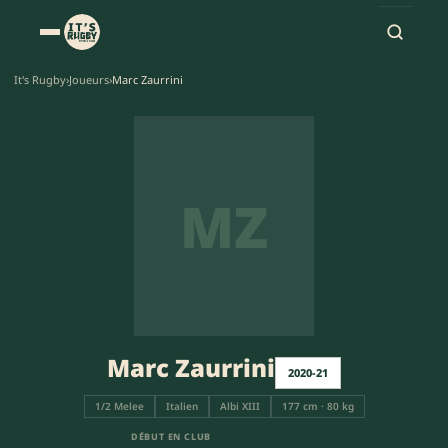
It's Rugby
›
Joueurs
›
Marc Zaurrini
MZ
Marc Zaurrini
2020-21
1/2 Melee
Italien
Albi XIII
177 cm · 80 kg
DÉBUT EN CLUB