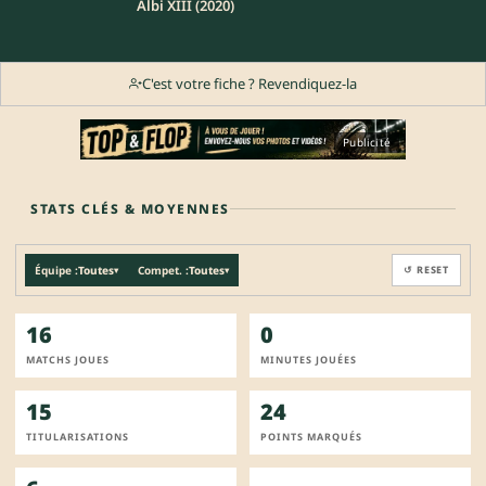
Albi XIII (2020)
C'est votre fiche ? Revendiquez-la
Publicité
STATS CLÉS & MOYENNES
Équipe :
Toutes
Compet. :
Toutes
↺ RESET
▾
▾
16
0
MATCHS JOUES
MINUTES JOUÉES
15
24
TITULARISATIONS
POINTS MARQUÉS