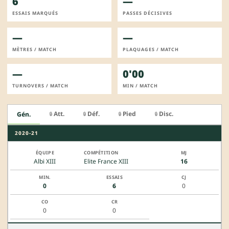
6
—
ESSAIS MARQUÉS
PASSES DÉCISIVES
—
—
MÈTRES / MATCH
PLAQUAGES / MATCH
—
0'00
TURNOVERS / MATCH
MIN / MATCH
Att.
Déf.
Pied
Disc.
Gén.
🔒
🔒
🔒
🔒
2020-21
Albi XIII
Elite France XIII
16
0
6
0
0
0