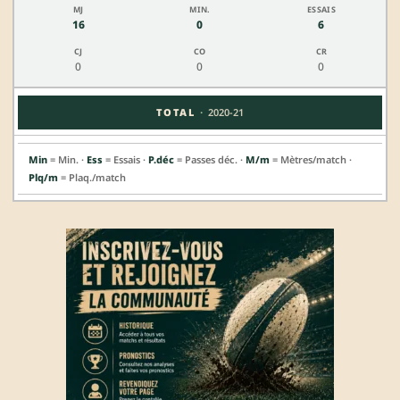
16
0
6
0
0
0
·
TOTAL
2020-21
Min
= Min. ·
Ess
= Essais ·
P.déc
= Passes déc. ·
M/m
= Mètres/match ·
Plq/m
= Plaq./match