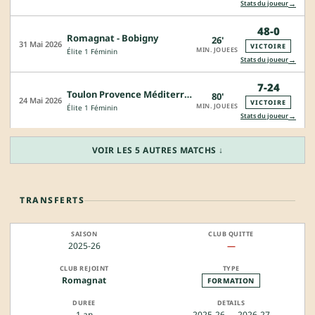
→
Stats du joueur
48-0
Romagnat - Bobigny
26'
31 Mai 2026
VICTOIRE
MIN. JOUEES
Élite 1 Féminin
→
Stats du joueur
7-24
Toulon Provence Méditerranée Féminin - Romagnat
80'
24 Mai 2026
VICTOIRE
MIN. JOUEES
Élite 1 Féminin
→
Stats du joueur
VOIR LES 5 AUTRES MATCHS ↓
TRANSFERTS
2025-26
—
Romagnat
FORMATION
1 an
2025-26 → 2026-27