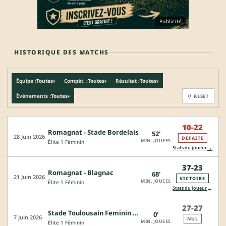
Publicité
HISTORIQUE DES MATCHS
Équipe :
Toutes
Compét. :
Toutes
Résultat :
Toutes
▾
▾
▾
Événements :
Toutes
↺ RESET
▾
10-22
Romagnat - Stade Bordelais
52'
28 Juin 2026
DÉFAITE
MIN. JOUEES
Élite 1 Féminin
→
Stats du joueur
37-23
Romagnat - Blagnac
68'
21 Juin 2026
VICTOIRE
MIN. JOUEES
Élite 1 Féminin
→
Stats du joueur
27-27
Stade Toulousain Feminin - Romagnat
0'
7 Juin 2026
NUL
MIN. JOUEES
Élite 1 Féminin