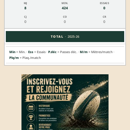
8
424
0
0
0
0
·
TOTAL
2025-26
Min
= Min. ·
Ess
= Essais ·
P.déc
= Passes déc. ·
M/m
= Mètres/match ·
Plq/m
= Plaq./match