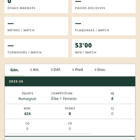
0
—
ESSAIS MARQUÉS
PASSES DÉCISIVES
—
—
MÈTRES / MATCH
PLAQUAGES / MATCH
—
53'00
TURNOVERS / MATCH
MIN / MATCH
Att.
Déf.
Pied
Disc.
Gén.
🔒
🔒
🔒
🔒
2025-26
Romagnat
Élite 1 Féminin
8
424
0
0
0
0