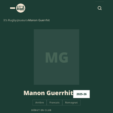
It's Rugby
›
Joueurs
›
Manon Guerrhit
MG
Manon Guerrhit
2025-26
Arrière
Francais
Romagnat
DÉBUT EN CLUB