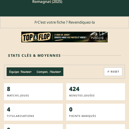
Romagnat (2025)
C'est votre fiche ? Revendiquez-la
Publicité
STATS CLÉS & MOYENNES
Équipe :
Toutes
Compet. :
Toutes
↺ RESET
▾
▾
8
424
MATCHS JOUES
MINUTES JOUÉES
4
0
TITULARISATIONS
POINTS MARQUÉS