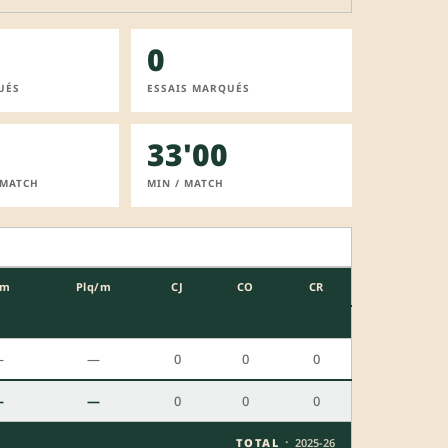
0
UÉS
ESSAIS MARQUÉS
33'00
 MATCH
MIN / MATCH
/m
Plq/m
CJ
CO
CR
—
—
0
0
0
—
—
0
0
0
·
TOTAL
2025-26