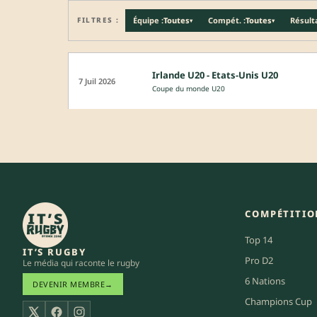
FILTRES :
Équipe :
Toutes
Compét. :
Toutes
Résulta
▾
▾
Irlande U20 - Etats-Unis U20
7 Juil 2026
Coupe du monde U20
COMPÉTITIO
Top 14
IT’S RUGBY
Pro D2
Le média qui raconte le rugby
6 Nations
DEVENIR MEMBRE
→
Champions Cup