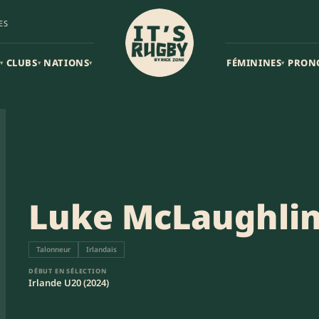
ES
CLUBS
NATIONS
FÉMININES
PRON
▾
▾
▾
▾
Luke McLaughli
Talonneur
Irlandais
DÉBUT EN SÉLECTION
Irlande U20 (2024)