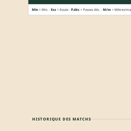
Min
= Min. ·
Ess
= Essais ·
P.déc
= Passes déc. ·
M/m
= Mètres/ma
HISTORIQUE DES MATCHS