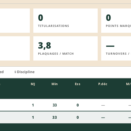
0
0
TITULARISATIONS
POINTS MARQ
3,8
—
PLAQUAGES / MATCH
TURNOVERS /
ied
Discipline
🔒
n
MJ
Min
Ess
P.déc
M
1
33
0
—
1
33
0
—