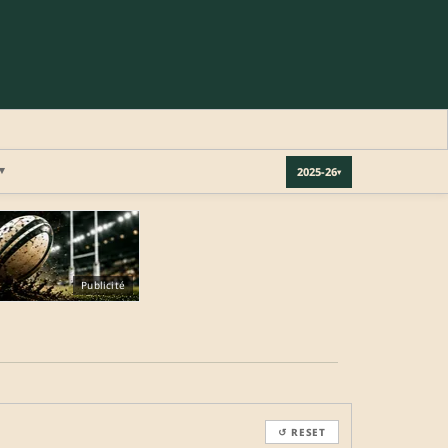
▾
2025-26
▾
×
Publicité
REJOINDRE LA COMMUNAUTÉ
b.
↺ RESET