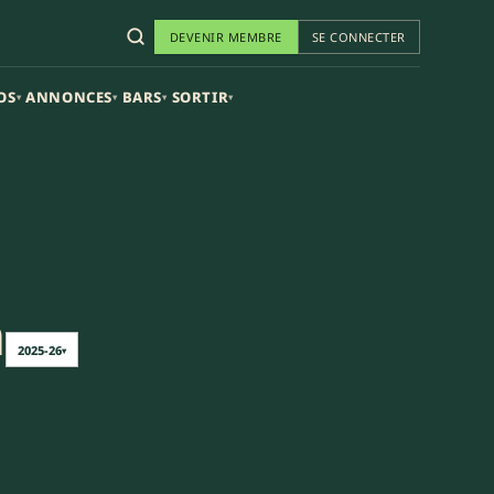
DEVENIR MEMBRE
SE CONNECTER
OS
ANNONCES
BARS
SORTIR
▾
▾
▾
▾
n
2025-26
▾