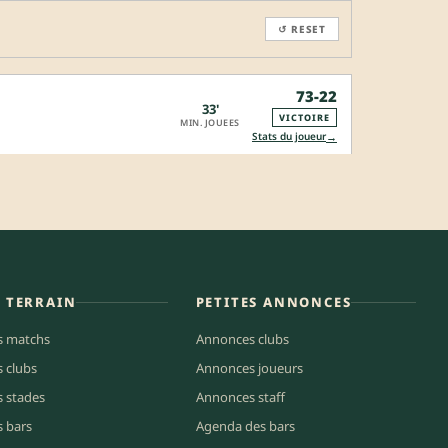
↺ RESET
73-22
33'
VICTOIRE
MIN. JOUEES
→
Stats du joueur
E TERRAIN
PETITES ANNONCES
s matchs
Annonces clubs
s clubs
Annonces joueurs
s stades
Annonces staff
s bars
Agenda des bars