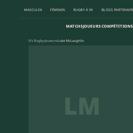
MASCULIN
FÉMININ
RUGBY À XV
BLOGS PARTENAIR
MATCHS
JOUEURS
COMPÉTITIONS
It's Rugby
›
Joueurs
›
Luke McLaughlin
LM