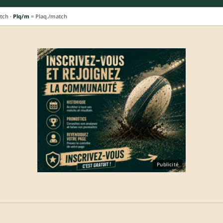
tch ·
Plq/m
= Plaq./match
Publicité