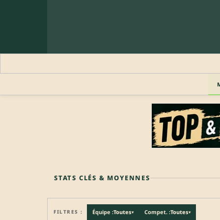
🔒 PROFIL PRO
Profil pro · Réservé aux clubs
🔒
Accédez aux informations professionnelles du joueu
STATS CLÉS & MOYENNES
FILTRES :
Équipe :
Toutes
Compet. :
Toutes
▾
▾