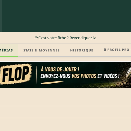
C'est votre fiche ? Revendiquez-la
🔒 PROFIL PRO 
MÉDIAS
STATS & MOYENNES
HISTORIQUE
r (disponibilité, agent, vidéo highlight, CV) en créant gratuitement votre compte Clu