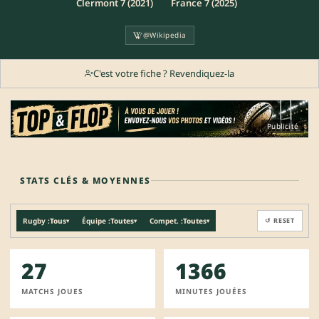
Clermont 7 (2021)
France 7 (2025)
@Wikipedia
C'est votre fiche ? Revendiquez-la
Publicité
STATS CLÉS & MOYENNES
Rugby :
Tous
Équipe :
Toutes
Compet. :
Toutes
↺ RESET
▾
▾
▾
27
1366
MATCHS JOUES
MINUTES JOUÉES