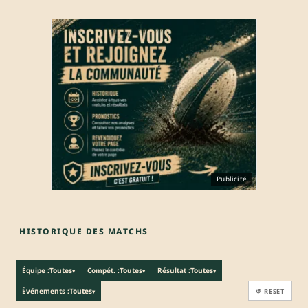
Publicité
HISTORIQUE DES MATCHS
Équipe :
Toutes
Compét. :
Toutes
Résultat :
Toutes
▾
▾
▾
Événements :
Toutes
↺ RESET
▾