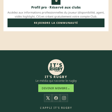
🔒
Profil pro · Réservé aux clubs
Accédez aux informations professionnelles du joueur (disponibilité, agent,
vidéo highlight, CV) en créant gratuitement votre compte Club.
REJOINDRE LA COMMUNAUTÉ
IT’S RUGBY
Le média qui raconte le rugby
DEVENIR MEMBRE
→
X
Facebook
Instagram
L’APPLI IT’S RUGBY