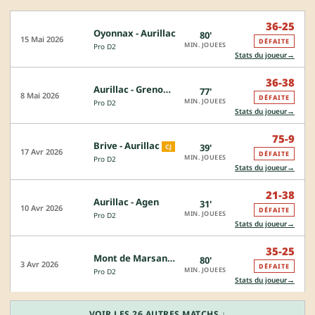
36-25
Oyonnax - Aurillac
80'
15 Mai 2026
DÉFAITE
MIN. JOUEES
Pro D2
→
Stats du joueur
36-38
Aurillac - Grenoble
77'
8 Mai 2026
DÉFAITE
MIN. JOUEES
Pro D2
→
Stats du joueur
75-9
Brive - Aurillac
39'
CJ
17 Avr 2026
DÉFAITE
MIN. JOUEES
Pro D2
→
Stats du joueur
21-38
Aurillac - Agen
31'
10 Avr 2026
DÉFAITE
MIN. JOUEES
Pro D2
→
Stats du joueur
35-25
Mont de Marsan - Aurillac
80'
3 Avr 2026
DÉFAITE
MIN. JOUEES
Pro D2
→
Stats du joueur
VOIR LES 26 AUTRES MATCHS ↓