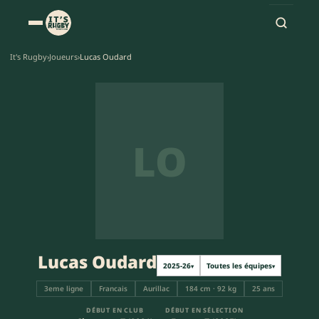
It's Rugby
›
Joueurs
›
Lucas Oudard
LO
Lucas Oudard
2025-26
Toutes les équipes
▾
▾
3eme ligne
Francais
Aurillac
184 cm · 92 kg
25 ans
DÉBUT EN CLUB
DÉBUT EN SÉLECTION