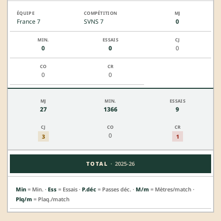
France 7
SVNS 7
0
0
0
0
0
0
27
1366
9
0
3
1
·
TOTAL
2025-26
Min
= Min. ·
Ess
= Essais ·
P.déc
= Passes déc. ·
M/m
= Mètres/match ·
Plq/m
= Plaq./match