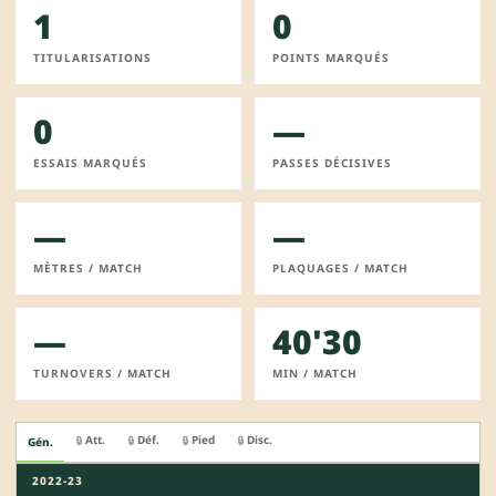
1
0
TITULARISATIONS
POINTS MARQUÉS
0
—
ESSAIS MARQUÉS
PASSES DÉCISIVES
—
—
MÈTRES / MATCH
PLAQUAGES / MATCH
—
40'30
TURNOVERS / MATCH
MIN / MATCH
Att.
Déf.
Pied
Disc.
🔒
🔒
🔒
🔒
Gén.
2022-23