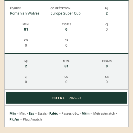
Romanian Wolves
Europe Super Cup
2
81
0
0
0
0
2
81
0
0
0
0
·
TOTAL
2022-23
Min
= Min. ·
Ess
= Essais ·
P.déc
= Passes déc. ·
M/m
= Mètres/match ·
Plq/m
= Plaq./match