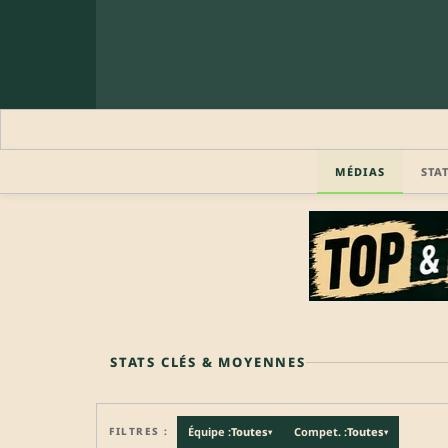
MÉDIAS
STA
🔒 PROFIL PRO
Profil pro · Réservé aux clubs
🔒
Accédez aux informations professionnelles du joueu
STATS CLÉS & MOYENNES
FILTRES :
Équipe :
Toutes
Compet. :
Toutes
▾
▾