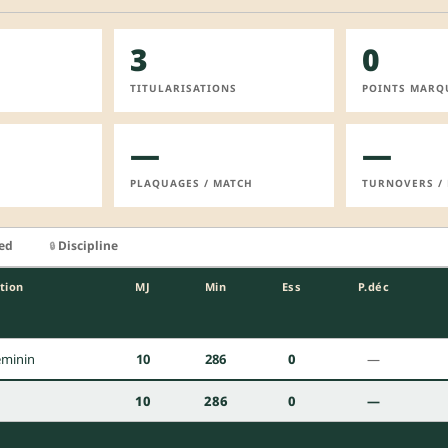
3
0
TITULARISATIONS
POINTS MARQ
—
—
PLAQUAGES / MATCH
TURNOVERS /
ied
Discipline
🔒
tion
MJ
Min
Ess
P.déc
Féminin
10
286
0
—
10
286
0
—