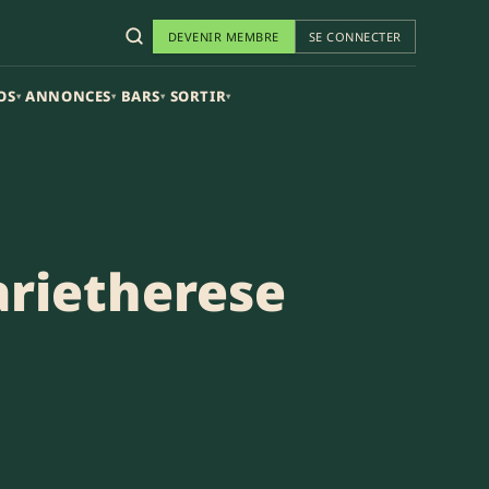
DEVENIR MEMBRE
SE CONNECTER
OS
ANNONCES
BARS
SORTIR
▾
▾
▾
▾
rietherese