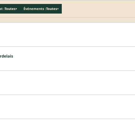
t :
Toutes
Événements :
Toutes
▾
▾
rdelais