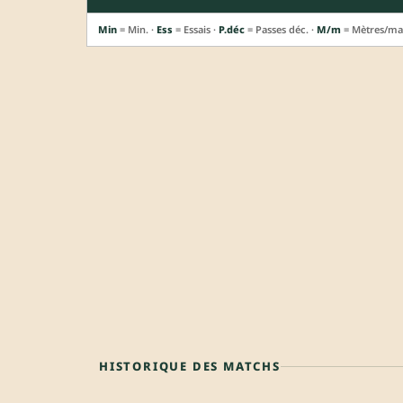
Min
= Min. ·
Ess
= Essais ·
P.déc
= Passes déc. ·
M/m
= Mètres/ma
HISTORIQUE DES MATCHS