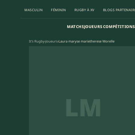
MASCULIN
FÉMININ
RUGBY À XV
BLOGS PARTENAIR
MATCHS
JOUEURS
COMPÉTITIONS
It's Rugby
›
Joueurs
›
Laura maryse marietherese Morelle
LM