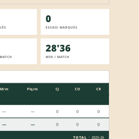
0
UÉS
ESSAIS MARQUÉS
28'36
 MATCH
MIN / MATCH
M/m
Plq/m
CJ
CO
CR
—
—
0
0
0
—
—
0
0
0
·
TOTAL
2025-26