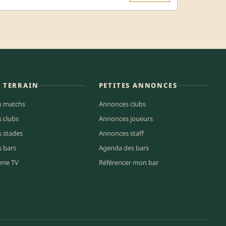
E TERRAIN
PETITES ANNONCES
s matchs
Annonces clubs
s clubs
Annonces joueurs
s stades
Annonces staff
s bars
Agenda des bars
me TV
Référencer mon bar