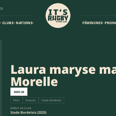
ES
CLUBS
NATIONS
FÉMININES
PRON
▾
▾
▾
▾
Laura maryse ma
Morelle
2025-26
Pilier
Francais
Stade Bordelais
DÉBUT EN CLUB
Stade Bordelais (2025)