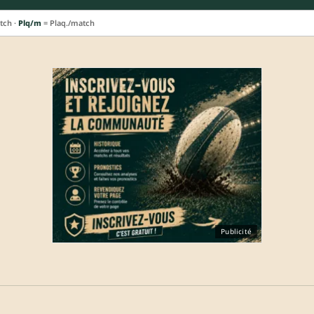
tch ·
Plq/m
= Plaq./match
Publicité