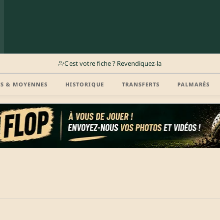
C'est votre fiche ? Revendiquez-la
TS & MOYENNES
HISTORIQUE
TRANSFERTS
PALMARÈS
r (disponibilité, agent, vidéo highlight, CV) en créant gratuitement votre compte Clu