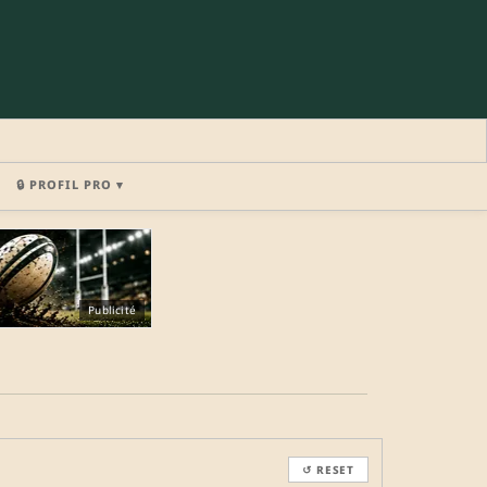
🔒 PROFIL PRO ▾
×
Publicité
REJOINDRE LA COMMUNAUTÉ
b.
↺ RESET