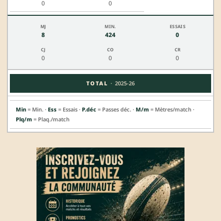
0
0
8
424
0
0
0
0
·
TOTAL
2025-26
Min
= Min. ·
Ess
= Essais ·
P.déc
= Passes déc. ·
M/m
= Mètres/match ·
Plq/m
= Plaq./match