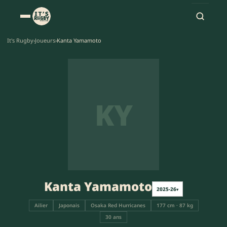
It's Rugby
›
Joueurs
›
Kanta Yamamoto
KY
Kanta Yamamoto
2025-26
▾
Ailier
Japonais
Osaka Red Hurricanes
177 cm · 87 kg
30 ans