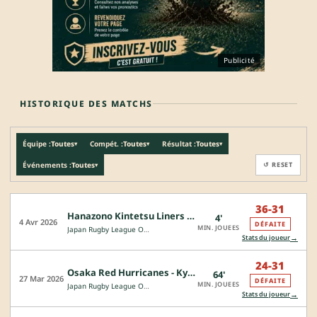
Publicité
HISTORIQUE DES MATCHS
Équipe :
Toutes
Compét. :
Toutes
Résultat :
Toutes
▾
▾
▾
Événements :
Toutes
↺ RESET
▾
36-31
Hanazono Kintetsu Liners - Osaka Red Hurricanes
4'
4 Avr 2026
DÉFAITE
MIN. JOUEES
Japan Rugby League One - Division 2
→
Stats du joueur
24-31
Osaka Red Hurricanes - Kyuden Voltex
64'
27 Mar 2026
DÉFAITE
MIN. JOUEES
Japan Rugby League One - Division 2
→
Stats du joueur