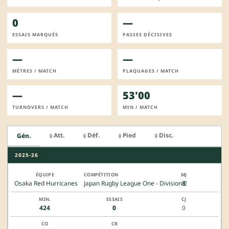
0
—
ESSAIS MARQUÉS
PASSES DÉCISIVES
—
—
MÈTRES / MATCH
PLAQUAGES / MATCH
—
53'00
TURNOVERS / MATCH
MIN / MATCH
Att.
Déf.
Pied
Disc.
Gén.
🔒
🔒
🔒
🔒
2025-26
Osaka Red Hurricanes
Japan Rugby League One - Division 2
8
424
0
0