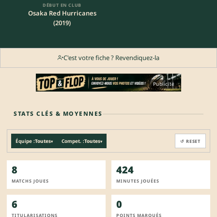
DÉBUT EN CLUB
Osaka Red Hurricanes
(2019)
C'est votre fiche ? Revendiquez-la
Publicité
STATS CLÉS & MOYENNES
Équipe :
Toutes
Compet. :
Toutes
↺ RESET
▾
▾
8
424
MATCHS JOUES
MINUTES JOUÉES
6
0
TITULARISATIONS
POINTS MARQUÉS