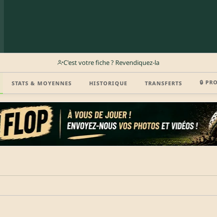
C'est votre fiche ? Revendiquez-la
🔒 PR
STATS & MOYENNES
HISTORIQUE
TRANSFERTS
r (disponibilité, agent, vidéo highlight, CV) en créant gratuitement votre compte Clu