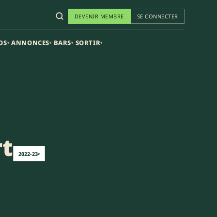
DEVENIR MEMBRE
SE CONNECTER
OS
ANNONCES
BARS
SORTIR
▾
▾
▾
▾
rt
2022-23
▾