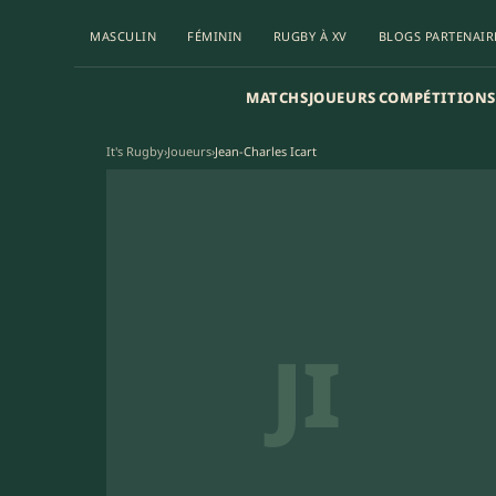
MASCULIN
FÉMININ
RUGBY À XV
BLOGS PARTENAIR
MATCHS
JOUEURS
COMPÉTITIONS
It's Rugby
›
Joueurs
›
Jean-Charles Icart
JI