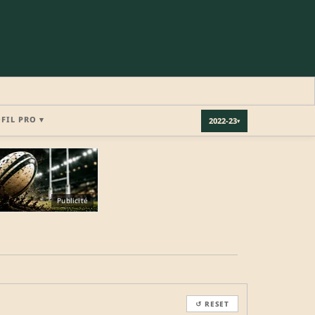
OFIL PRO ▾
2022-23
▾
×
Publicité
REJOINDRE LA COMMUNAUTÉ
b.
↺ RESET