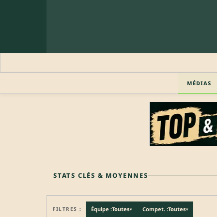
MÉDIAS
🔒 PROFIL PRO
Profil pro · Réservé aux clubs
🔒
Accédez aux informations professionnelles du joueu
STATS CLÉS & MOYENNES
FILTRES :
Équipe :
Toutes
Compet. :
Toutes
▾
▾