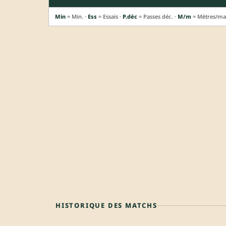
Min
= Min. ·
Ess
= Essais ·
P.déc
= Passes déc. ·
M/m
= Mètres/ma
HISTORIQUE DES MATCHS