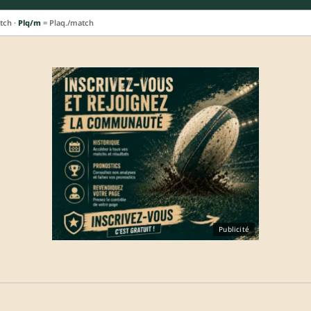
tch ·
Plq/m
= Plaq./match
Publicité