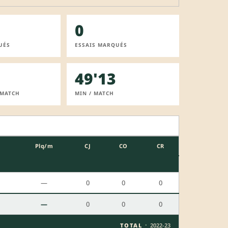
0
UÉS
ESSAIS MARQUÉS
49'13
 MATCH
MIN / MATCH
m
Plq/m
CJ
CO
CR
—
0
0
0
—
0
0
0
·
TOTAL
2022-23