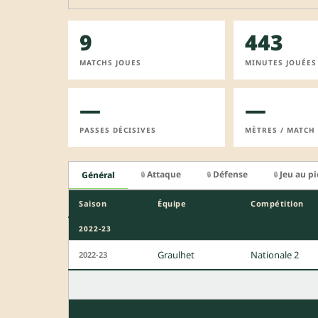
9
443
MATCHS JOUES
MINUTES JOUÉES
—
—
PASSES DÉCISIVES
MÈTRES / MATCH
Attaque
Défense
Jeu au p
Général
🔒
🔒
🔒
Saison
Équipe
Compétition
2022-23
Graulhet
Nationale 2
2022-23