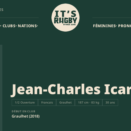
ES
CLUBS
NATIONS
FÉMININES
PRON
▾
▾
▾
▾
Jean-Charles Ica
1/2 Ouverture
Francais
Graulhet
187 cm · 83 kg
30 ans
DÉBUT EN CLUB
Graulhet (2018)