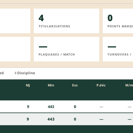
4
0
TITULARISATIONS
POINTS MARQ
—
—
PLAQUAGES / MATCH
TURNOVERS /
ied
Discipline
🔒
MJ
Min
Ess
P.déc
M/
9
443
0
—
—
9
443
0
—
—