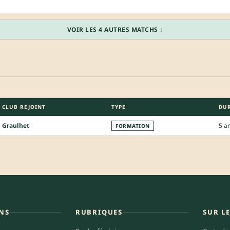
VOIR LES 4 AUTRES MATCHS ↓
CLUB REJOINT
TYPE
DU
Graulhet
5 a
FORMATION
NS
RUBRIQUES
SUR L