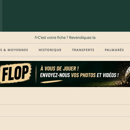
C'est votre fiche ? Revendiquez-la
TS & MOYENNES
HISTORIQUE
TRANSFERTS
PALMARÈS
r (disponibilité, agent, vidéo highlight, CV) en créant gratuitement votre compte Clu