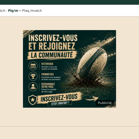
tch ·
Plq/m
= Plaq./match
Publicité