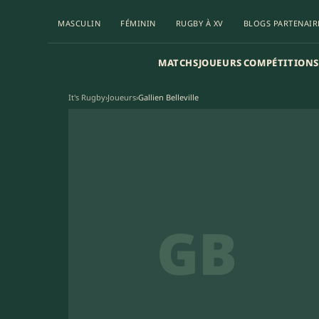
MASCULIN
FÉMININ
RUGBY À XV
BLOGS PARTENAIR
MATCHS
JOUEURS
COMPÉTITIONS
It's Rugby
›
Joueurs
›
Gallien Belleville
GB