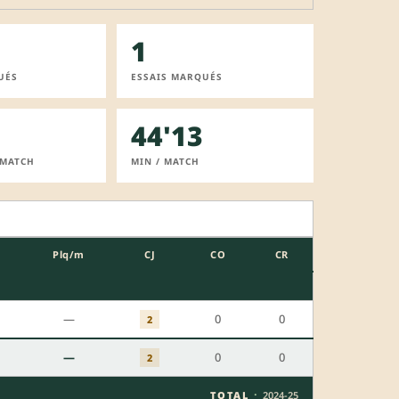
1
UÉS
ESSAIS MARQUÉS
44'13
 MATCH
MIN / MATCH
Plq/m
CJ
CO
CR
—
0
0
2
—
0
0
2
·
TOTAL
2024-25