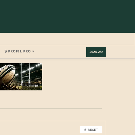
🔒 PROFIL PRO ▾
2024-25
▾
×
Publicité
REJOINDRE LA COMMUNAUTÉ
b.
↺ RESET