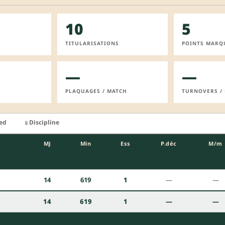
10
5
TITULARISATIONS
POINTS MARQ
—
—
PLAQUAGES / MATCH
TURNOVERS /
ied
Discipline
🔒
MJ
Min
Ess
P.déc
M/m
14
619
1
—
—
14
619
1
—
—