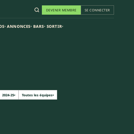
DEVENIR MEMBRE
SE CONNECTER
OS
ANNONCES
BARS
SORTIR
▾
▾
▾
▾
2024-25
Toutes les équipes
▾
▾