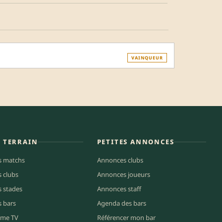
VAINQUEUR
E TERRAIN
PETITES ANNONCES
s matchs
Annonces clubs
s clubs
Annonces joueurs
s stades
Annonces staff
s bars
Agenda des bars
me TV
Référencer mon bar