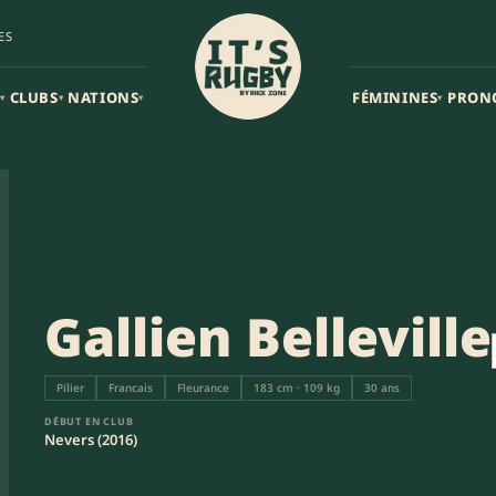
ES
CLUBS
NATIONS
FÉMININES
PRON
▾
▾
▾
▾
Gallien Belleville
Pilier
Francais
Fleurance
183 cm · 109 kg
30 ans
DÉBUT EN CLUB
Nevers (2016)