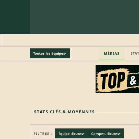
MÉDIAS
STA
Toutes les équipes
▾
🔒 PROFIL PRO
Profil pro · Réservé aux clubs
🔒
Accédez aux informations professionnelles du joueu
STATS CLÉS & MOYENNES
FILTRES :
Équipe :
Toutes
Compet. :
Toutes
▾
▾