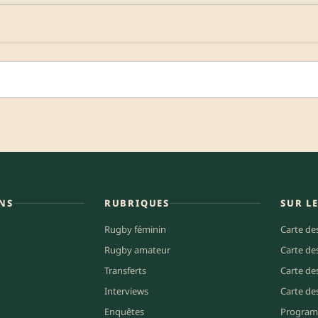
NS
RUBRIQUES
SUR L
Rugby féminin
Carte de
Rugby amateur
Carte de
Transferts
Carte de
Interviews
Carte de
Enquêtes
Program