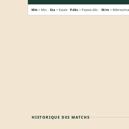
Min
= Min. ·
Ess
= Essais ·
P.déc
= Passes déc. ·
M/m
= Mètres/ma
HISTORIQUE DES MATCHS