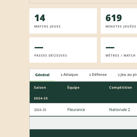
14
619
MATCHS JOUES
MINUTES JOUÉES
—
—
PASSES DÉCISIVES
MÈTRES / MATCH
Attaque
Défense
Jeu au p
Général
🔒
🔒
🔒
Saison
Équipe
Compétition
2024-25
Fleurance
Nationale 2
2024-25