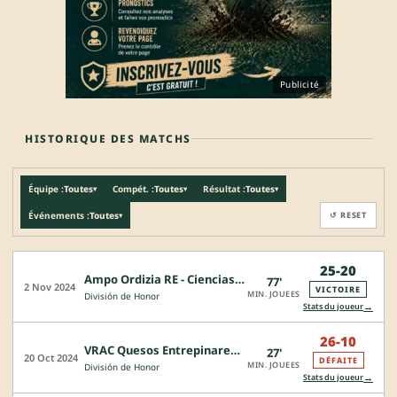
Publicité
HISTORIQUE DES MATCHS
Équipe :
Toutes
Compét. :
Toutes
Résultat :
Toutes
▾
▾
▾
Événements :
Toutes
↺ RESET
▾
25-20
Ampo Ordizia RE - Ciencias Rugby Sevilla
77'
2 Nov 2024
VICTOIRE
MIN. JOUEES
División de Honor
→
Stats du joueur
26-10
VRAC Quesos Entrepinares - Ampo Ordizia RE
27'
20 Oct 2024
DÉFAITE
MIN. JOUEES
División de Honor
→
Stats du joueur