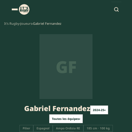
It's Rugby
›
Joueurs
›
Gabriel Fernandez
GF
Gabriel Fernandez
2024-25
▾
Toutes les équipes
▾
Pilier
Espagnol
Ampo Ordizia RE
185 cm · 100 kg