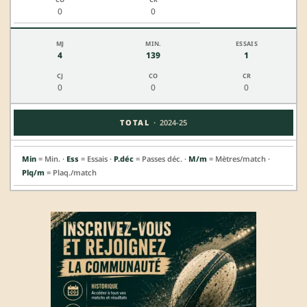
0
0
4
139
1
0
0
0
·
TOTAL
2024-25
Min
= Min. ·
Ess
= Essais ·
P.déc
= Passes déc. ·
M/m
= Mètres/match ·
Plq/m
= Plaq./match