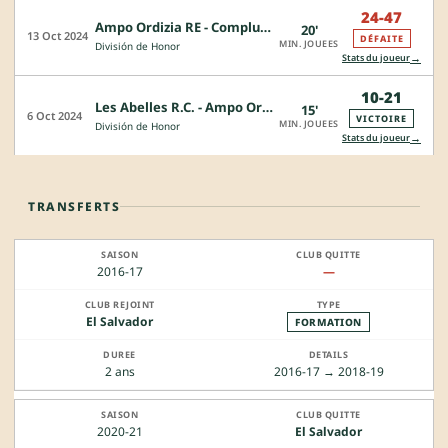
24-47
Ampo Ordizia RE - Complutense Cisneros
20'
13 Oct 2024
DÉFAITE
MIN. JOUEES
División de Honor
→
Stats du joueur
10-21
Les Abelles R.C. - Ampo Ordizia RE
15'
6 Oct 2024
VICTOIRE
MIN. JOUEES
División de Honor
→
Stats du joueur
TRANSFERTS
2016-17
—
El Salvador
FORMATION
2 ans
2016-17 → 2018-19
2020-21
El Salvador