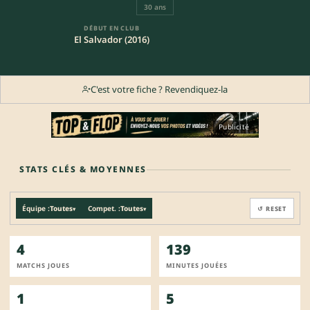
30 ans
DÉBUT EN CLUB
El Salvador (2016)
C'est votre fiche ? Revendiquez-la
Publicité
STATS CLÉS & MOYENNES
Équipe :
Toutes
Compet. :
Toutes
↺ RESET
▾
▾
4
139
MATCHS JOUES
MINUTES JOUÉES
1
5