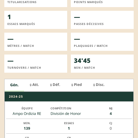
TITULARISATIONS
POINTS MARQUÉS
1
—
ESSAIS MARQUÉS
PASSES DÉCISIVES
—
—
MÈTRES / MATCH
PLAQUAGES / MATCH
—
34'45
TURNOVERS / MATCH
MIN / MATCH
Att.
Déf.
Pied
Disc.
Gén.
🔒
🔒
🔒
🔒
2024-25
Ampo Ordizia RE
División de Honor
4
139
1
0