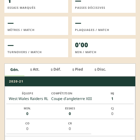
1
—
ESSAIS MARQUÉS
PASSES DÉCISIVES
—
—
MÈTRES / MATCH
PLAQUAGES / MATCH
—
0'00
TURNOVERS / MATCH
MIN / MATCH
Att.
Déf.
Pied
Disc.
Gén.
🔒
🔒
🔒
🔒
2020-21
West Wales Raiders RL
Coupe d'angleterre XIII
1
0
0
0
0
0