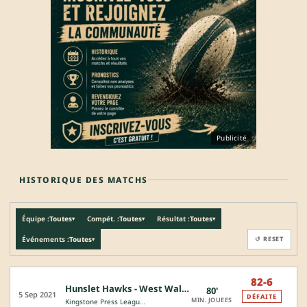
Publicité
HISTORIQUE DES MATCHS
Équipe :
Toutes
Compét. :
Toutes
Résultat :
Toutes
▾
▾
▾
Événements :
Toutes
↺ RESET
▾
82-6
Hunslet Hawks - West Wales Raiders RL
80'
5 Sep 2021
DÉFAITE
MIN. JOUEES
Kingstone Press League 1