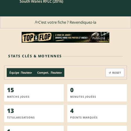
South Wales RFLC (2016)
C'est votre fiche ? Revendiquez-la
Publicité
STATS CLÉS & MOYENNES
Équipe :
Toutes
Compet. :
Toutes
↺ RESET
▾
▾
15
0
MATCHS JOUES
MINUTES JOUÉES
13
4
TITULARISATIONS
POINTS MARQUÉS