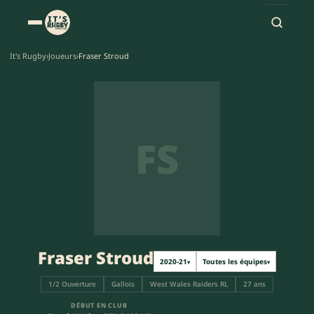
It's Rugby
›
Joueurs
›
Fraser Stroud
FS
Fraser Stroud
2020-21
Toutes les équipes
▾
▾
1/2 Ouverture
Gallois
West Wales Raiders RL
27 ans
DÉBUT EN CLUB