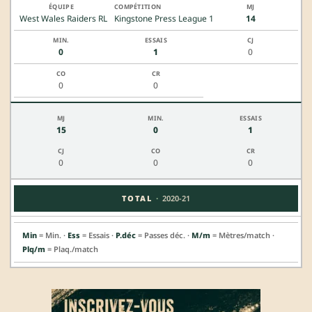
West Wales Raiders RL
Kingstone Press League 1
14
0
1
0
0
0
15
0
1
0
0
0
·
TOTAL
2020-21
Min
= Min. ·
Ess
= Essais ·
P.déc
= Passes déc. ·
M/m
= Mètres/match ·
Plq/m
= Plaq./match