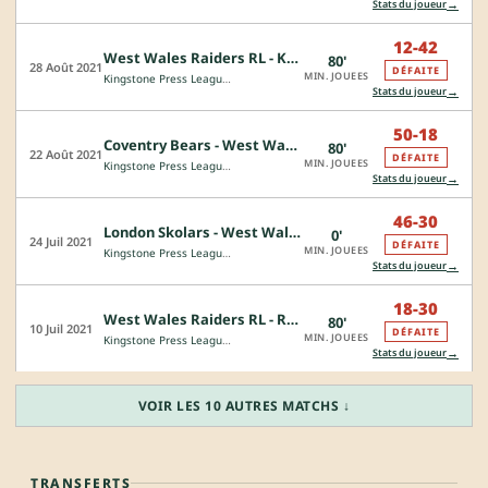
→
Stats du joueur
12-42
West Wales Raiders RL - Keighley Cougars
80'
28 Août 2021
DÉFAITE
MIN. JOUEES
Kingstone Press League 1
→
Stats du joueur
50-18
Coventry Bears - West Wales Raiders RL
80'
22 Août 2021
DÉFAITE
MIN. JOUEES
Kingstone Press League 1
→
Stats du joueur
46-30
London Skolars - West Wales Raiders RL
0'
24 Juil 2021
DÉFAITE
MIN. JOUEES
Kingstone Press League 1
→
Stats du joueur
18-30
West Wales Raiders RL - Rochdale Hornets
80'
10 Juil 2021
DÉFAITE
MIN. JOUEES
Kingstone Press League 1
→
Stats du joueur
VOIR LES 10 AUTRES MATCHS ↓
TRANSFERTS