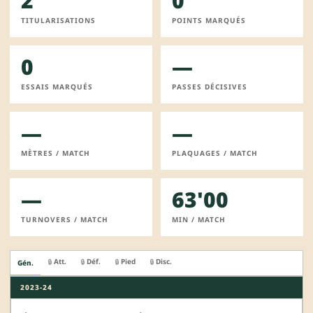
2
0
TITULARISATIONS
POINTS MARQUÉS
0
—
ESSAIS MARQUÉS
PASSES DÉCISIVES
—
—
MÈTRES / MATCH
PLAQUAGES / MATCH
—
63'00
TURNOVERS / MATCH
MIN / MATCH
Att.
Déf.
Pied
Disc.
🔒
🔒
🔒
🔒
Gén.
2023-24