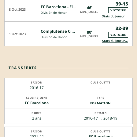
39-15
FC Barcelona - El Salvador
46'
8 Oct 2023
VICTOIRE
MIN. JOUEES
División de Honor
→
Stats du joueur
32-39
Complutense Cisneros - FC Barcelona
80'
1 Oct 2023
VICTOIRE
MIN. JOUEES
División de Honor
→
Stats du joueur
TRANSFERTS
2016-17
—
FC Barcelona
FORMATION
2 ans
2016-17 → 2018-19
2021-22
FC Barcelona