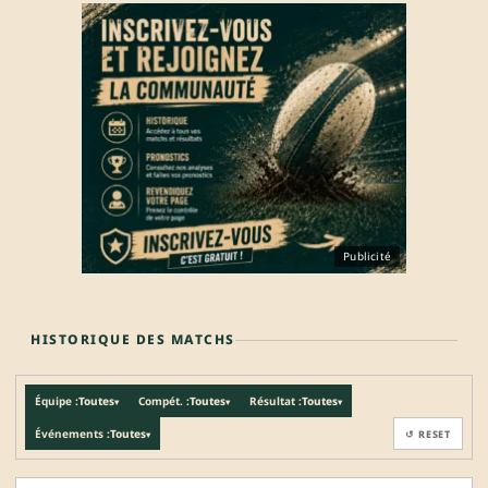
Publicité
HISTORIQUE DES MATCHS
Équipe :
Toutes
Compét. :
Toutes
Résultat :
Toutes
▾
▾
▾
Événements :
Toutes
↺ RESET
▾