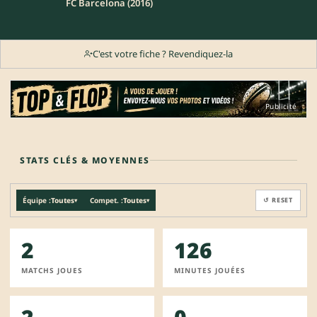
FC Barcelona (2016)
C'est votre fiche ? Revendiquez-la
Publicité
STATS CLÉS & MOYENNES
Équipe :
Toutes
Compet. :
Toutes
↺ RESET
▾
▾
2
126
MATCHS JOUES
MINUTES JOUÉES