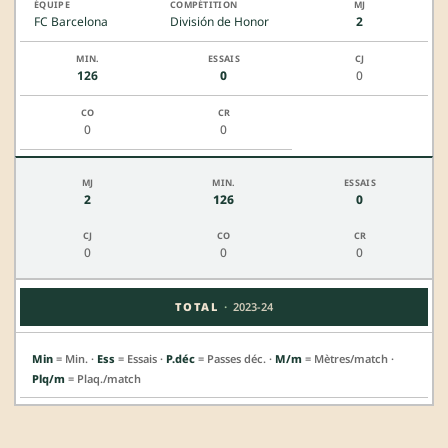
FC Barcelona
División de Honor
2
126
0
0
0
0
2
126
0
0
0
0
·
TOTAL
2023-24
Min
= Min. ·
Ess
= Essais ·
P.déc
= Passes déc. ·
M/m
= Mètres/match ·
Plq/m
= Plaq./match