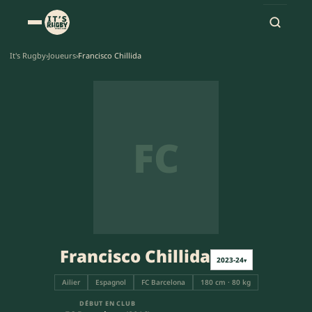
It's Rugby
›
Joueurs
›
Francisco Chillida
FC
Francisco Chillida
2023-24
▾
Ailier
Espagnol
FC Barcelona
180 cm · 80 kg
DÉBUT EN CLUB